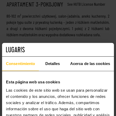
APARTAMENT 3-POKOJOWY
See HUTB License Number
80-102 m² powierzchni użytkowej, salon-jadalnia, aneks kuchenny, 2
pokoje typu suite z prywatną łazienką - jeden z łóżkiem małżeńskim,
a drugi z dwoma łóżkami pojedynczymi, 1 pokój z 2 łóżkami lub
łóżkiem małżeńskim oraz wygodna dodatkowa rozkładana sofa.
Cafetera Nespresso
WiFi
Telewizja międzynarodowa
Ręczniki
Consentimiento
Detalles
Acerca de las cookies
Bilety
Sofa
Bezpieczeństwo
Suszarka do włosów
Prezenty
Recepcja
Esta página web usa cookies
Prasa międzynarodowa
Żelazko
Las cookies de este sitio web se usan para personalizar
el contenido y los anuncios, ofrecer funciones de redes
Basen
Pakiet sprzątający
sociales y analizar el tráfico. Además, compartimos
Krzesełko do karmienia (na
Lodówka z zamrażarką
información sobre el uso que haga del sitio web con
życzenie)
nuestros partners de redes sociales, publicidad y análisis