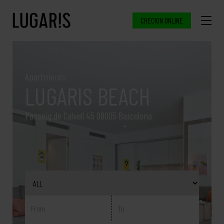
CHECKIN ONLINE
Apartments
LUGARIS BEACH
Passeig de Calvell 45 08005 Barcelona