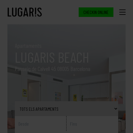
CHECKIN ONLINE
Apartaments
LUGARIS BEACH
Passeig de Calvell 45 08005 Barcelona