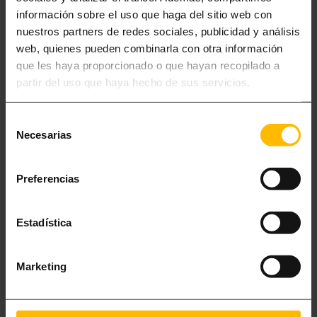
información sobre el uso que haga del sitio web con
Taula amb cadires
Neteja setmanal
nuestros partners de redes sociales, publicidad y análisis
Rentavaixelles
Rentadora-Assecadora
web, quienes pueden combinarla con otra información
Bullidora
Forn
que les haya proporcionado o que hayan recopilado a
partir del uso que haya hecho de sus servicios.
Bressol (sota petició)
Càpsules de cafè
Cuina equipada
Llit de matrimoni
Selección
Caixa forta
Cafetera Nespresso
Necesarias
de
Ascensor
A/C fred i calor
consentimiento
80-102 m²
Preferencias
Reserva ara!
Estadística
MÉS COSES INTERESSANTS
Marketing