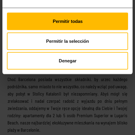
Read less
APARTAMENTY W
Permitir todas
BARCELONIE DLA 2 LUB
Permitir la selección
5 OSÓB TYPU PREMIUM
Denegar
SUPERIOR
Choć Barcelona posiada wszystkie składniki, by urzec każdego
podróżnika, samo miasto to nie wszystko, co należy wziąć pod uwagę,
aby pobyt w Stolicy Katalonii był niezapomniany. Abyś mógł się
zrelaksować i nadal czerpać radość z wyjazdu po dniu pełnym
zwiedzania, oddajemy w Twoje ręce opcję idealną dla Ciebie i Twojej
rodziny: apartamenty dla 2 lub 5 osób Premium Superior w Lugaris
Beach, nasze najbardziej ekskluzywne mieszkania na wynajem blisko
plaży w Barcelonie.