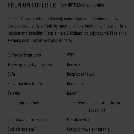
PREMIUM SUPERIOR
See HUTB License Number
53–63 m² powierzchni użytkowej, salon z jadalnią i 1 jednoosobową lub
dwuosobową sofą z funkcją spania, aneks kuchenny, 1 sypialnia z
łóżkiem małżeńskim, 1 sypialnia z 2 łóżkami pojedynczymi, 1 łazienka
z wanną oraz 1 łazienka z prysznicem.
Cafetera Nespresso
WiFi
Telewizja międzynarodowa
Ręczniki
Sofa
Bezpieczeństwo
Suszarka do włosów
Recepcja
Żelazko
Basen
Pakiet sprzątający
Krzesełko do karmienia (na
życzenie)
Lodówka z zamrażarką
Mikrofalówka
Stół z krzesłami
Cotygodniowe sprzątanie