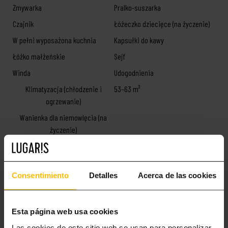
Zmywarka
Pralko-suszarka
Czajnik
Łóżeczko dziecięce (na życzenie)
W pełni wyposażona kuchnia
Kapsułki do kawy
Łóżko małżeńskie
Sejf
Winda
Udogodnienia
Klimatyzacja (chłodzenie i
53–63 m²
ogrzewanie)
Wanienka dla niemowlęcia (na
życzenie)
Book now!
Consentimiento
Detalles
Acerca de las cookies
MORE INTERESTING STUFF
Esta página web usa cookies
Las cookies de este sitio web se usan para personalizar