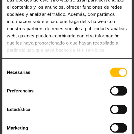
el contenido y los anuncios, ofrecer funciones de redes
sociales y analizar el tráfico. Además, compartimos
información sobre el uso que haga del sitio web con
nuestros partners de redes sociales, publicidad y análisis
web, quienes pueden combinarla con otra información
que les haya proporcionado o que hayan recopilado a
partir del uso que haya hecho de sus servicios.
Selección
Necesarias
de
consentimiento
APARTAMENTY DLA 2-5 OSÓB
Preferencias
Abyś mógł się zrelaksować i nadal czerpać radość z wyjazdu po dniu
pełnym zwiedzania, oddajemy w Twoje ręce opcję idealną dla Ciebie i
Estadística
Twojej rodziny: apartamenty dla 2 lub 5 osób Premium Superior w
Lugaris Beach.
Marketing