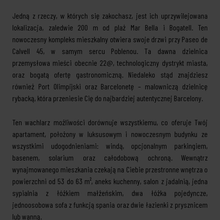
Jedną z rzeczy, w których się zakochasz, jest ich uprzywilejowana
lokalizacja, zaledwie 200 m od plaż Mar Bella i Bogatell. Ten
nowoczesny kompleks mieszkalny otwiera swoje drzwi przy Paseo de
Calvell 45, w samym sercu Poblenou. Ta dawna dzielnica
przemysłowa mieści obecnie 22@, technologiczny dystrykt miasta,
oraz bogatą ofertę gastronomiczną. Niedaleko stąd znajdziesz
również Port Olimpijski oraz Barcelonetę – malowniczą dzielnicę
rybacką, która przeniesie Cię do najbardziej autentycznej Barcelony.
Ten wachlarz możliwości dorównuje wszystkiemu, co oferuje Twój
apartament, położony w luksusowym i nowoczesnym budynku ze
wszystkimi udogodnieniami: windą, opcjonalnym parkingiem,
basenem, solarium oraz całodobową ochroną. Wewnątrz
wynajmowanego mieszkania czekają na Ciebie przestronne wnętrza o
powierzchni od 53 do 63 m², aneks kuchenny, salon z jadalnią, jedna
sypialnia z łóżkiem małżeńskim, dwa łóżka pojedyncze,
jednoosobowa sofa z funkcją spania oraz dwie łazienki z prysznicem
lub wanną.