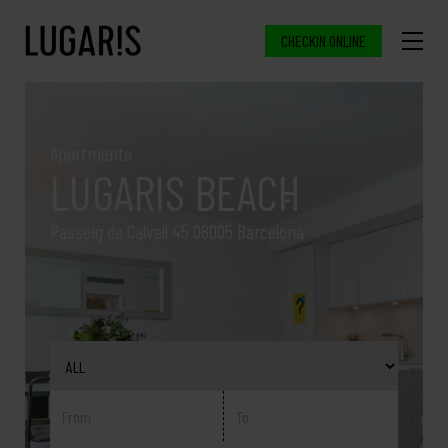
CHECKIN ONLINE
Apartments
LUGARIS BEACH
Passeig de Calvell 45 08005 Barcelona