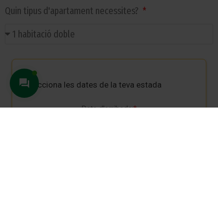
Quin tipus d'apartament necessites?
Selecciona les dates de la teva estada
Data d'arribada:
*
Data de
sortida:
*
* Estada mínima de 32 nits fins a 11 mesos