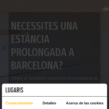
NECESSITES UNA
ESTÀNCIA
PROLONGADA A
BARCELONA?
Omple el formulari i reserva la teva estància en
la teva nova llar.
Consentimiento
Detalles
Acerca de las cookies