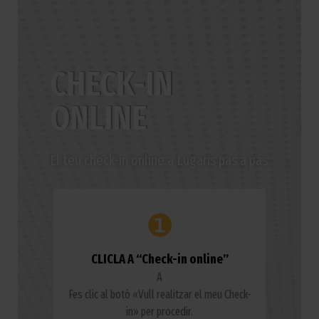
CHECK-IN
ONLINE
El teu check-in online a Lugaris pas a pas
❶
CLICLA A “Check-in online”
A
Fes clic al botó «Vull realitzar el meu Check-
in» per procedir.