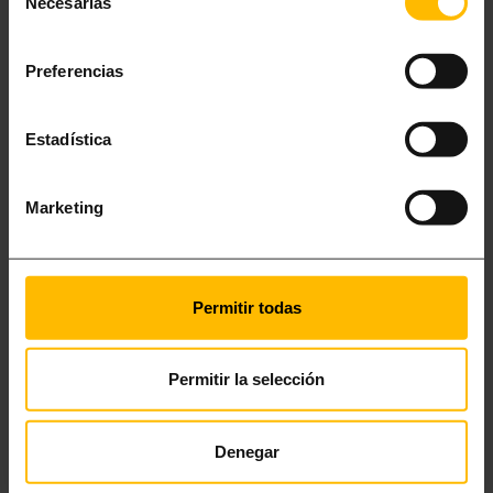
Necesarias
de
consentimiento
Preferencias
Estadística
Marketing
Permitir todas
Mai no ha estat tan fàcil.
Fes la teva reserva al
Permitir la selección
nostre lloc web i fes el
check-in en línia!
Denegar