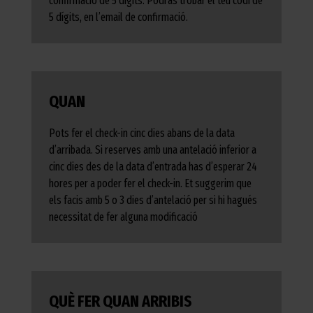
confirmació de 5 dígits. Podràs trobar el teu codi de
5 dígits, en l’email de confirmació.
QUAN
Pots fer el check-in cinc dies abans de la data
d’arribada. Si reserves amb una antelació inferior a
cinc dies des de la data d’entrada has d’esperar 24
hores per a poder fer el check-in. Et suggerim que
els facis amb 5 o 3 dies d’antelació per si hi hagués
necessitat de fer alguna modificació
QUÈ FER QUAN ARRIBIS