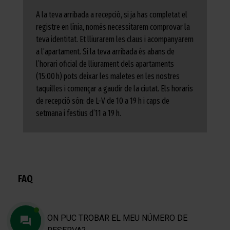
A la teva arribada a recepció, si ja has completat el
registre en línia, només necessitarem comprovar la
teva identitat. Et lliurarem les claus i acompanyarem
a l’apartament. Si la teva arribada és abans de
l’horari oficial de lliurament dels apartaments
(15:00 h) pots deixar les maletes en les nostres
taquilles i començar a gaudir de la ciutat. Els horaris
de recepció són: de L-V de 10 a 19 h i caps de
setmana i festius d’11 a 19 h.
FAQ
ON PUC TROBAR EL MEU NÚMERO DE