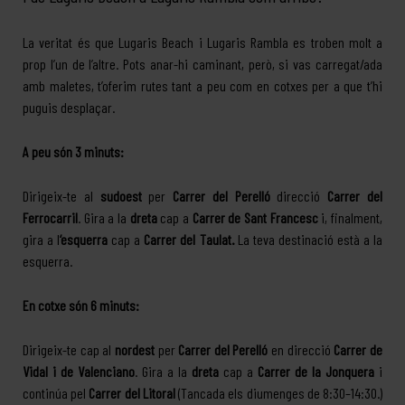
La veritat és que Lugaris Beach i Lugaris Rambla es troben molt a
prop l’un de l’altre. Pots anar-hi caminant, però, si vas carregat/ada
amb maletes, t’oferim rutes tant a peu com en cotxes per a que t’hi
puguis desplaçar.
A peu són 3 minuts:
Dirigeix-te al
sudoest
per
Carrer del Perelló
direcció
Carrer del
Ferrocarril
. Gira a la
dreta
cap a
Carrer de Sant Francesc
i, finalment,
gira a l
‘esquerra
cap a
Carrer del Taulat.
La teva destinació està a la
esquerra.
En cotxe són 6 minuts:
Dirigeix-te cap al
nordest
per
Carrer del Perelló
en direcció
Carrer de
Vidal i de Valenciano
. Gira a la
dreta
cap a
Carrer de la Jonquera
i
continúa pel
Carrer del Litoral
(Tancada els diumenges de 8:30–14:30.)