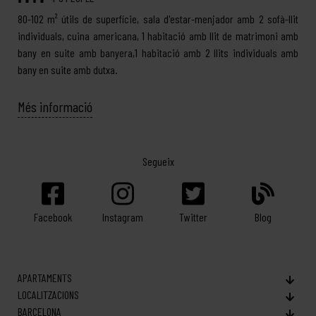
80-102 m² útils de superfície, sala d'estar-menjador amb 2 sofà-llit
individuals, cuina americana, 1 habitació amb llit de matrimoni amb
bany en suite amb banyera,1 habitació amb 2 llits individuals amb
bany en suite amb dutxa.
Més informació
Segueix
Facebook
Twitter
Blog
Instagram
APARTAMENTS
LOCALITZACIONS
BARCELONA