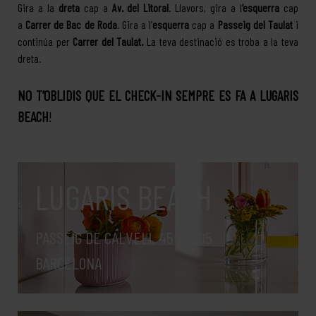
Gira a la
dreta
cap a
Av. del Litoral
. Llavors, gira a l
‘esquerra
cap
a
Carrer de Bac de Roda
. Gira a l’
esquerra
cap a
Passeig del Taulat
i
continúa per
Carrer del Taulat.
La teva destinació es troba a la teva
dreta.
NO T’OBLIDIS QUE EL CHECK-IN SEMPRE ES FA A LUGARIS
BEACH
!
LUGARIS BEACH
PASSEIG DE CALVELL 45 08005
BARCELONA