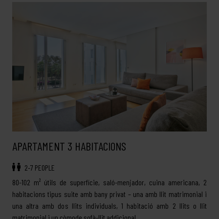
APARTAMENT 3 HABITACIONS
2-7 PEOPLE
80-102 m² útils de superfície, saló-menjador, cuina americana, 2
habitacions tipus suite amb bany privat – una amb llit matrimonial i
una altra amb dos llits individuals, 1 habitació amb 2 llits o llit
matrimonial i un còmode sofà-llit addicional.