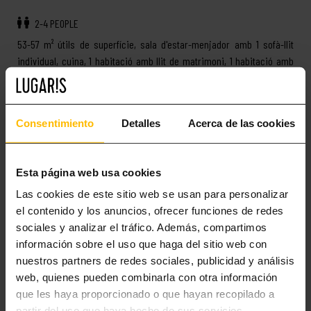
2-4 PEOPLE
53-57 m² útils de superfície, sala d'estar-menjador amb 1 sofà-llit
individual, cuina, 1 habitació amb llit de matrimoni, 1 habitació amb
llits individuals o amb lliteres segons disponibilitat, 1 bany amb
banyera, 1 bany amb dutxa, balcó o terrassa subjecte a disponibilitat.
Consentimiento
Detalles
Acerca de las cookies
Més informació
Esta página web usa cookies
Las cookies de este sitio web se usan para personalizar
el contenido y los anuncios, ofrecer funciones de redes
sociales y analizar el tráfico. Además, compartimos
información sobre el uso que haga del sitio web con
nuestros partners de redes sociales, publicidad y análisis
web, quienes pueden combinarla con otra información
que les haya proporcionado o que hayan recopilado a
partir del uso que haya hecho de sus servicios.