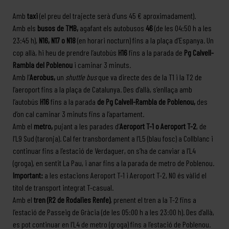
Amb
taxi
(el preu del trajecte serà d’uns 45 € aproximadament).
Amb els
busos de TMB,
agafant els autobusos
46
(de les 04:50 h a les
23:45 h),
N16, N17 o N18
(en horari nocturn) fins a la plaça d’Espanya. Un
cop allà, hi heu de prendre l’autobús
H16
fins a la parada de
Pg Calvell-
Rambla del Poblenou
i caminar 3 minuts.
Amb l’
Aerobus,
un
shuttle bus
que va directe des de la T1 i la T2 de
l’aeroport fins a la plaça de Catalunya. Des d’allà, s’enllaça amb
l’autobús
H16
fins a la parada
de Pg Calvell-Rambla de Poblenou,
des
d’on cal caminar 3 minuts fins a l’apartament.
Amb el
metro,
pujant a les parades d’
Aeroport T-1 o Aeroport T-2
, de
l’L9 Sud (taronja). Cal fer transbordament a l’L5 (blau fosc) a Collblanc i
continuar fins a l’estació de Verdaguer, on s’ha de canviar a l’L4
(groga), en sentit La Pau, i anar fins a la parada de metro de Poblenou.
Important:
a les estacions Aeroport T-1 i Aeroport T-2, NO és vàlid el
títol de transport integrat T-casual.
Amb el
tren (R2 de Rodalies Renfe)
, prenent el tren a la T-2 fins a
l’estació de Passeig de Gràcia (de les 05:00 h a les 23:00 h). Des d’allà,
es pot continuar en l’L4 de metro (groga) fins a l’estació de Poblenou.