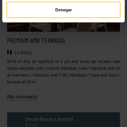
Denegar
PREMIUM AMB TERRASSA
2-5 PEOPLE
50-55 m² útils de superfície en 1r pis amb accés per escales, sala
d'estar-menjador amb 1 sofà-llit individual, cuina, 1 habitació amb llit
de matrimoni, 1 habitació amb 2 llits individuals, 1 bany amb dutxa i
terrassa de 22 m².
Més informació