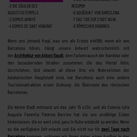
2
DIE SÄULEN DES
REGOMIR
AUGUSTUSTEMPELS
6
AQUÄDUKT VON BARCELONA
3
DOMUS AVINYÓ
7
DAS TOR ZUR STADT NOVA
4
DOMUS DE SANT HONORAT
8
RÖMISCHER GRABWEG
Wenn uns jemand fragt, was uns als Erstes einfällt, wenn wir von
Barcelona hören, hängt unsere Antwort wahrscheinlich mit
der
Architektur von Antoni Gaudí
, dem Farbenrausch der Ramblas oder
den bezaubernden Straßen zusammen, die das Viertel Gótic
durchziehen. Und obwohl all diese Orte ein Wahrzeichen der
katalanischen Hauptstadt sind, hat Barcelona auch eine andere
Touristenattraktion erster Ordnung: die Überreste des römischen
Barcelonas.
Die kleine Stadt entstand um das Jahr 15 v.Chr. und als Colonia Iulia
Augusta Faventia Paterna Barcino hat sie uns unzählige Ecken
hinterlassen, die es wert sind, ganz in Ruhe entdeckt zu werden. Wenn
es die verfügbare Zeit erlaubt und Sie nicht nur für
zwei Tage nach
Barcelona
kommen, schlagen wir Ihnen daher einen Ausflug in das