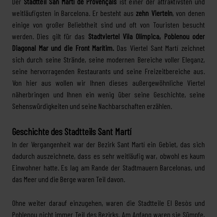
Der
Stadtteil San Martí de Provençals
ist einer der attraktivsten und
weitläufigsten in Barcelona. Er besteht aus
zehn Vierteln
, von denen
einige von großer Beliebtheit sind und oft von Touristen besucht
werden. Dies gilt für das
Stadtviertel Vila Olímpica, Poblenou
oder
Diagonal Mar und die Front Marítim.
Das Viertel Sant Martí zeichnet
sich durch seine Strände, seine modernen Bereiche voller Eleganz,
seine hervorragenden Restaurants und seine Freizeitbereiche aus.
Von hier aus wollen wir Ihnen dieses außergewöhnliche Viertel
näherbringen und Ihnen ein wenig über seine Geschichte, seine
Sehenswürdigkeiten und seine Nachbarschaften erzählen.
Geschichte des Stadtteils Sant Martí
In der Vergangenheit war der Bezirk Sant Martí ein Gebiet, das sich
dadurch auszeichnete, dass es sehr weitläufig war, obwohl es kaum
Einwohner hatte. Es lag am Rande der Stadtmauern Barcelonas, und
das Meer und die Berge waren Teil davon.
Ohne weiter darauf einzugehen, waren die Stadtteile El Besòs und
Poblenou nicht immer Teil des Bezirks. Am Anfang waren sie Sümpfe,