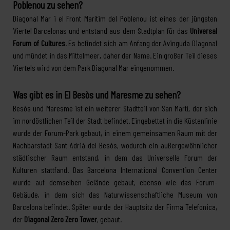
Poblenou zu sehen?
Diagonal Mar i el Front Marítim del Poblenou ist eines der jüngsten
Viertel Barcelonas und entstand aus dem Stadtplan für das
Universal
Forum of Cultures
. Es befindet sich am Anfang der Avinguda Diagonal
und mündet in das Mittelmeer, daher der Name. Ein großer Teil dieses
Viertels wird von dem Park Diagonal Mar eingenommen.
Was gibt es in El Besòs und Maresme zu sehen?
Besòs und Maresme ist ein weiterer Stadtteil von San Martí, der sich
im nordöstlichen Teil der Stadt befindet. Eingebettet in die Küstenlinie
wurde der Forum-Park gebaut, in einem gemeinsamen Raum mit der
Nachbarstadt Sant Adrià del Besós, wodurch ein außergewöhnlicher
städtischer Raum entstand, in dem das Universelle Forum der
Kulturen stattfand. Das Barcelona International Convention Center
wurde auf demselben Gelände gebaut, ebenso wie das Forum-
Gebäude, in dem sich das Naturwissenschaftliche Museum von
Barcelona befindet. Später wurde der Hauptsitz der Firma Telefonica,
der
Diagonal Zero Zero Tower
, gebaut.