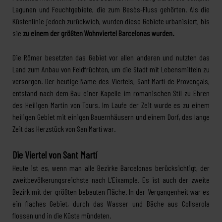
Lagunen und Feuchtgebiete, die zum Besòs-Fluss gehörten. Als die
Küstenlinie jedoch zurückwich, wurden diese Gebiete urbanisiert, bis
sie
zu einem der größten Wohnviertel Barcelonas wurden.
Die Römer besetzten das Gebiet vor allen anderen und nutzten das
Land zum Anbau von Feldfrüchten, um die Stadt mit Lebensmitteln zu
versorgen. Der heutige Name des Viertels, Sant Martí de Provençals,
entstand nach dem Bau einer Kapelle im romanischen Stil zu Ehren
des Heiligen Martin von Tours. Im Laufe der Zeit wurde es zu einem
heiligen Gebiet mit einigen Bauernhäusern und einem Dorf, das lange
Zeit das Herzstück von San Martí war.
Die Viertel von Sant Martí
Heute ist es, wenn man alle Bezirke Barcelonas berücksichtigt, der
zweitbevölkerungsreichste nach L’Eixample. Es ist auch der zweite
Bezirk mit der größten bebauten Fläche. In der Vergangenheit war es
ein flaches Gebiet, durch das Wasser und Bäche aus Collserola
flossen und in die Küste mündeten.