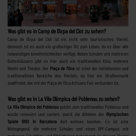
Was gibt es in Camp de l’Arpa del Clot zu sehen?
Camp de l’Arpa del Clot ist ein nicht sehr touristisches Viertel,
dennoch ist es auch ein großartiger Ort zum Leben, da es über alle
notwendigen Annehmlichkeiten verfügt. Neben Schulen und mehreren
Gotteshäusern gibt es hier auch ein traditionelles Kino, mehrere
Hotels und Theater. Der
Plaça de l’Oca
ist einer der beliebtesten und
traditionellsten Bereiche des Viertels, da hier ein Straßenmarkt
stattfindet, der mit der Plaça de l’Oca Artisans Fair verbunden ist.
Was gibt es in La Vila Olímpica del Poblenou zu sehen?
La Vila Olímpica del Poblenou
gehört zum traditionellen Poblenou und
wurde renoviert und saniert, damit die Athleten der
Olympischen
Spiele 1992 in Barcelona
dort wohnen konnten. Es ist eine
Wohngegend, die mehrere Schulen und einen UPF-Campus mit
mehreren Fakultäten und Bibliotheken beherbergt. In diesem Viertel