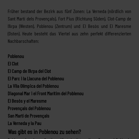
Früher bestand der Bezirk aus fünf Zonen: La Verneda (nördlich von
Sant Martí dels Provençals), Fort Pius (Richtung Süden), Clot-Camp de
l’Arpa (Westen), Poblenou (Zentrum) und El Besòs und El Maresme
(Osten). Heute besteht das Viertel aus zehn perfekt differenzierten
Nachbarschaften:
Poblenou
El Clot
El Camp de l’Arpa del Clot
El Parc i la Llacuna del Poblenou
La Vila Olímpica del Poblenou
Diagonal Mar i el Front Marítim del Poblenou
El Besós y el Maresme
Provençals del Poblenou
San Martí de Provençals
La Verneda y la Pau
Was gibt es in Poblenou zu sehen?