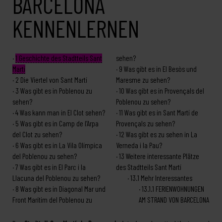
BARCELONA
KENNENLERNEN
1
Geschichte des Stadtteils Sant
sehen?
Martí
9
Was gibt es in El Besòs und
2
Die Viertel von Sant Martí
Maresme zu sehen?
3
Was gibt es in Poblenou zu
10
Was gibt es in Provençals del
sehen?
Poblenou zu sehen?
4
Was kann man in El Clot sehen?
11
Was gibt es in Sant Martí de
5
Was gibt es in Camp de l’Arpa
Provençals zu sehen?
del Clot zu sehen?
12
Was gibt es zu sehen in La
6
Was gibt es in La Vila Olímpica
Verneda i la Pau?
del Poblenou zu sehen?
13
Weitere interessante Plätze
7
Was gibt es in El Parc i la
des Stadtteils Sant Martí
Llacuna del Poblenou zu sehen?
13.1
Mehr Interessantes
8
Was gibt es in Diagonal Mar und
13.1.1
FERIENWOHNUNGEN
Front Marítim del Poblenou zu
AM STRAND VON BARCELONA