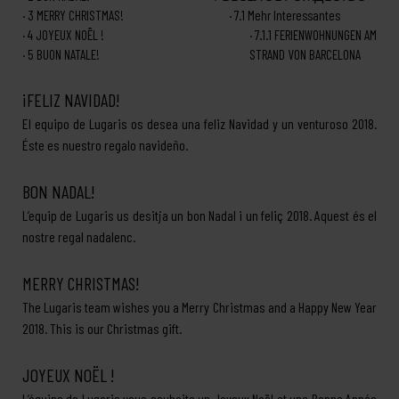
3
MERRY CHRISTMAS!
7.1
Mehr Interessantes
4
JOYEUX NOËL !
7.1.1
FERIENWOHNUNGEN AM
5
BUON NATALE!
STRAND VON BARCELONA
¡FELIZ NAVIDAD!
El equipo de Lugaris os desea una feliz Navidad y un venturoso 2018.
Éste es nuestro regalo navideño.
BON NADAL!
L’equip de Lugaris us desitja un bon Nadal i un feliç 2018. Aquest és el
nostre regal nadalenc.
MERRY CHRISTMAS!
The Lugaris team wishes you a Merry Christmas and a Happy New Year
2018. This is our Christmas gift.
JOYEUX NOËL !
L’équipe de Lugaris vous souhaite un Joyeux Noël et une Bonne Année