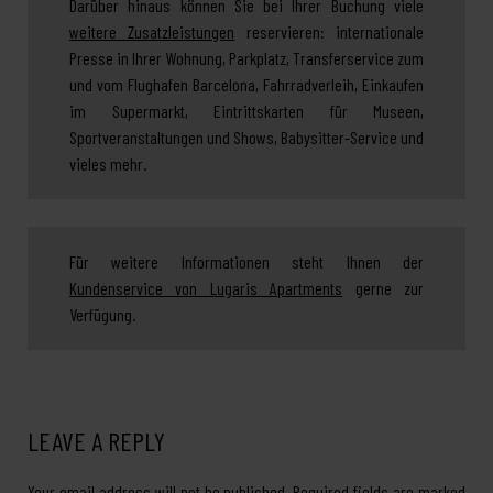
Darüber hinaus können Sie bei Ihrer Buchung viele
weitere Zusatzleistungen
reservieren: internationale
Presse in Ihrer Wohnung, Parkplatz, Transferservice zum
und vom Flughafen Barcelona, Fahrradverleih, Einkaufen
im Supermarkt, Eintrittskarten für Museen,
Sportveranstaltungen und Shows, Babysitter-Service und
vieles mehr.
Für weitere Informationen steht Ihnen der
Kundenservice von Lugaris Apartments
gerne zur
Verfügung.
LEAVE A REPLY
Your email address will not be published.
Required fields are marked