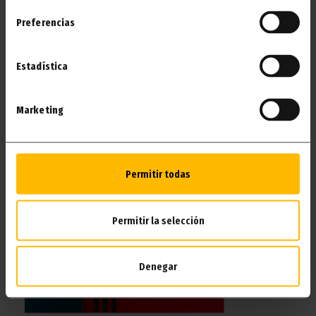
Für unsere kleinen Gäste haben wir eine
Preferencias
Babybadewanne, die das Baden einfach, sicher und
gemütlich macht.
Estadística
ICH WILL ES!
Marketing
Permitir todas
Permitir la selección
Denegar