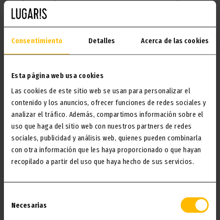
место для сна, чтобы ваш ребенок мог с комфортом
отдохнуть.
Consentimiento
Detalles
Acerca de las cookies
ХОЧУ!
Esta página web usa cookies
Las cookies de este sitio web se usan para personalizar el
contenido y los anuncios, ofrecer funciones de redes sociales y
analizar el tráfico. Además, compartimos información sobre el
uso que haga del sitio web con nuestros partners de redes
sociales, publicidad y análisis web, quienes pueden combinarla
con otra información que les haya proporcionado o que hayan
recopilado a partir del uso que haya hecho de sus servicios.
Selección
Necesarias
de
consentimiento