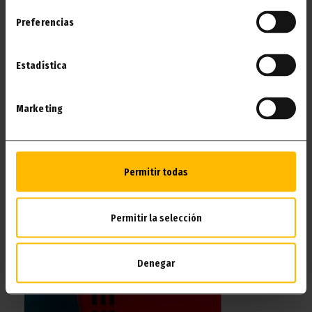
ВАННОЧКА (ПО ЗАПРОСУ)
Preferencias
Для наших маленьких гостей у нас есть детская
ванночка, которая сделает купание простым,
Estadística
безопасным и приятным.
Marketing
ХОЧУ!
Permitir todas
Permitir la selección
Denegar