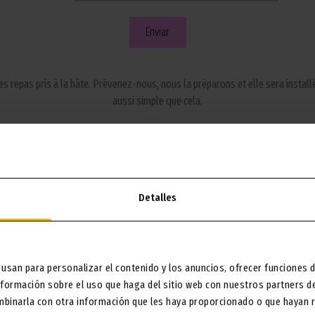
les repas pris à la hâte. Prévenez-nous, nous la préparons et elle sera installé
aussi simple que cela.
cifiques ? Vous voyagez avec plus d’un enfant ? Dites-le nous et nous adapt
aussi agréables que le reste de votre séjour.
 est plus simple quand tout est pensé pour eux, c’est pourquoi ce service e
Detalles
sérénité à chaque repas.
our de la table. Avec notre service de chaise haute, tout est plus fluide p
 usan para personalizar el contenido y los anuncios, ofrecer funciones d
formación sobre el uso que haga del sitio web con nuestros partners de 
mbinarla con otra información que les haya proporcionado o que hayan re