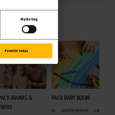
Marketing
r
Permitir todas
PACK MAMAS &
PACK BABY BOOM
PAPAS
Le divertissement est