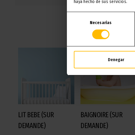
haya hecho de sus servicios.
Selección
Necesarias
de
consentimiento
Denegar
LIT BEBE (SUR
BAIGNOIRE (SUR
DEMANDE)
DEMANDE)