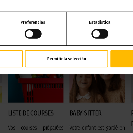
Preferencias
Estadística
Autres services susceptibles de vous intéresse
Permitir la selección
LISTE DE COURSES
BABY-SITTER
Vos courses préparées
Votre enfant est gardé en