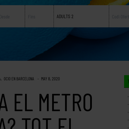
ADULTS 2
A
OCIO EN BARCELONA
MAY 8, 2020
A EL METRO
A? TOT EL