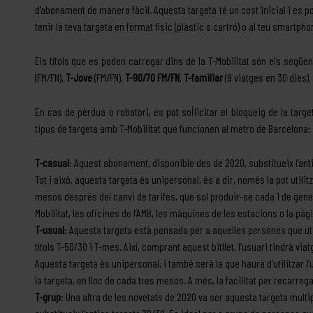
d’abonament de manera fàcil. Aquesta targeta té un cost inicial i es pot
tenir la teva targeta en format físic (plàstic o cartró) o al teu smartpho
Els títols que es poden carregar dins de la T-Mobilitat són els següe
(FM/FN),
T-Jove
(FM/FN),
T-90/70 FM/FN
,
T-familiar
(8 viatges en 30 dies),
En cas de pèrdua o robatori, es pot sol·licitar el bloqueig de la targ
tipus de targeta amb T-Mobilitat que funcionen al metro de Barcelona:
T-casual
: Aquest abonament, disponible des de 2020, substitueix l’anti
Tot i això, aquesta targeta és unipersonal, és a dir, només la pot utili
mesos després del canvi de tarifes, que sol produir-se cada 1 de gener
Mobilitat, les oficines de l’AMB, les màquines de les estacions o la pà
T-usual
: Aquesta targeta està pensada per a aquelles persones que util
títols T-50/30 i T-mes. Així, comprant aquest bitllet, l’usuari tindrà vi
Aquesta targeta és unipersonal, i també serà la que haurà d’utilitzar l
la targeta, en lloc de cada tres mesos. A més, la facilitat per recarreg
T-grup
: Una altra de les novetats de 2020 va ser aquesta targeta multi