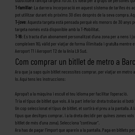
substitueix l’antiga targeta 70/30. És ideal per a grups de persones q
T-familiar
: La darrera incorporació en aquest sistema de tarifes és aq
pot utilitzar durant els pròxims 30 dies després de la seva compra. Aq
T-jove
: Aquesta targeta està pensada perquè els menors de 30 anys pug
targeta només està disponible amb la T-Mobilitat.
T-16
: Es tracta d’un abonament personalitzat d’una zona per a nens i jo
compleixen 16), vàlid per viatjar de forma il·limitada i gratuïta mentre 
Aeroport T1 i Aeroport T2 de la línia L9 Sud.
Com comprar un bitllet de metro a Bar
Ara que ja saps quin bitllet necessites comprar, per viatjar en metro a
lo. Aquí tens les instruccions:
Apropa’t a la màquina i escull el teu idioma per facilitar l’operació.
Tria el tipus de bitllet que vols. A la part inferior dreta trobaràs el bot
Un cop seleccionat el tipus de bitllet, et sortirà el preu a la pantalla.
tipus que desitges comprar, i a la dreta decidir per quines zones vol
bitllet de més d’una zona). Selecciona “continuar”.
Ara has de pagar l’import que apareix a la pantalla. Paga en bitllets pe