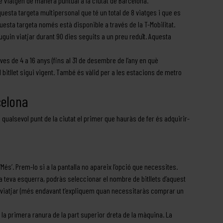
ue viatgen de manera puntual a la ciutat de Barcelona.
uesta targeta multipersonal que té un total de 8 viatges i que es
uesta targeta només està disponible a través de la T-Mobilitat.
uin viatjar durant 90 dies seguits a un preu reduït. Aquesta
ves de 4 a 16 anys (fins al 31 de desembre de l’any en què
el bitllet sigui vigent. També és vàlid per a les estacions de metro
celona
 qualsevol punt de la ciutat el primer que hauràs de fer és adquirir-
ó ‘Més’. Prem-lo si a la pantalla no apareix l’opció que necessites.
 A la teva esquerra, podràs seleccionar el nombre de bitllets d’aquest
s viatjar (més endavant t’expliquem quan necessitaràs comprar un
r la primera ranura de la part superior dreta de la màquina. La