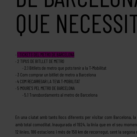
QUE NECESSI
1
TICKETS DEL METRO DE BARCELONA
2
TIPUS DE BITLLET DE METRO
2.1
Bitllets de metro que pots tenir a la T-Mobilitat
3
Com comprar un bitllet de metro a Barcelona
4
COM RECARREGAR LA TEVA T-MOBILITAT
5
MOURE’S PEL METRO DE BARCELONA
5.1
Transbordaments al metro de Barcelona
En una ciutat amb tants llocs diferents per visitar com Barcelona, l
amb total comoditat. Inaugurada el 1924, la línia que en el seu mome
12 línies, 186 estacions i més de 150 km de recorregut, sent la segona 