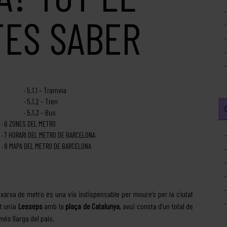
TES SABER
5.1.1
– Tramvia
5.1.2
– Tren
5.1.3
– Bus
6
ZONES DEL METRO
7
HORARI DEL METRO DE BARCELONA
8
MAPA DEL METRO DE BARCELONA
a xarxa de metro és una via indispensable per moure’s per la ciutat
nt unia
Lesseps
amb la
plaça de Catalunya
, avui consta d’un total de
més llarga del país.