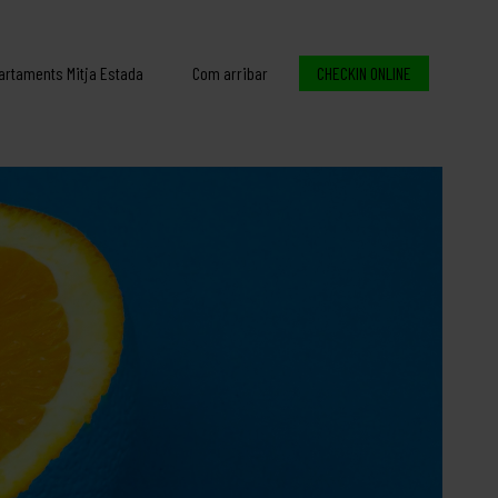
artaments Mitja Estada
Com arribar
CHECKIN ONLINE