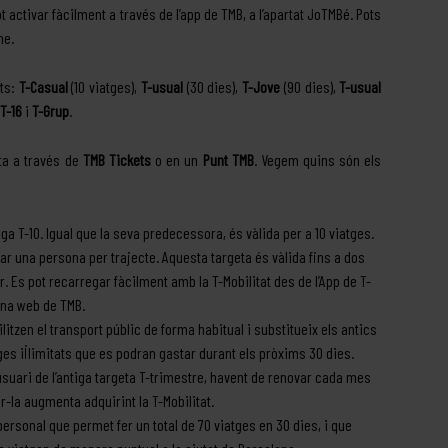
 activar fàcilment a través de l’app de TMB, a l’apartat JoTMBé. Pots
ne.
nts:
T-Casual
(10 viatges),
T-usual
(30 dies),
T-Jove
(90 dies),
T-usual
T-16
i
T-Grup
.
eta a través de
TMB Tickets
o en un
Punt TMB
. Vegem quins són els
ga T-10. Igual que la seva predecessora, és vàlida per a 10 viatges.
tzar una persona per trajecte. Aquesta targeta és vàlida fins a dos
. Es pot recarregar fàcilment amb la T-Mobilitat des de l’App de T-
gina web de TMB.
itzen el transport públic de forma habitual i substitueix els antics
atges il·limitats que es podran gastar durant els pròxims 30 dies.
’usuari de l’antiga targeta T-trimestre, havent de renovar cada mes
ar-la augmenta adquirint la T-Mobilitat.
personal que permet fer un total de 70 viatges en 30 dies, i que