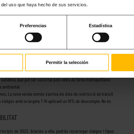
arxa del metro de Barcelona.
r del uso que haya hecho de sus servicios.
 com a la resta de transports públics de la ciutat. Has de saber
04:00 h del dia en què el vas comprar. Una altra característica és
 el mateix bitllet.
Preferencias
Estadística
cances per pocs dies i et quedes en un dels nostres apartaments a
l temps que et quedis a la ciutat, des de 48 hores fins a 120 hores,
vulguis, també tindràs accés a la línia que porta directament a
és vàlida per a aquells que tenen el carnet rosa (principalment,
Permitir la selección
e targeta rosa unipersonal que permet a les persones
ipi de l’àrea metropolitana) viatjar gratuïtament.
 validesa, que pot ser sol·licitat pels veïns de l’àrea metropolitana
a ambiental.
ones. La seva venda només s’activa els dies de restricció de trànsit
dos viatges amb la targeta T-10 aplicant un 10% de descompte. No és
BILITAT
incipis de 2023. Gràcies a ella, podràs recarregar viatges i tipus