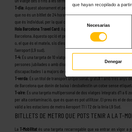
un viatge des o fins a les terminals T1 i T2, i per moure’t per tota la x
que hayan recopilado a parti
T-dia
: Aquest abonament et permetrà viatjar tant al metro de Barcelona
que no és un bitllet de 24 hores, sinó que només serà vàlid fins a les 
Selección
que és individual, per la qual cosa dues persones no podran viatjar amb
Necesarias
de
Hola Barcelona Travel Card
: Aquests bitllets són ideals si véns de va
consentimiento
Barcelona. Aquesta opció et permet triar un bitllet per viatjar durant e
o, el que és el mateix, sis dies. A més de poder fer tants viatges com 
l’aeroport (L9 sud).
T-4
: És una targeta de 10 viatges multipersonal i a preu reduït. Només 
Denegar
persones jubilades o amb discapacitat). També hi ha una modalitat d
discapacitades i a majors de certa edat (el límit l’estableix cada munic
T-verda
: És un títol de transport unipersonal, gratuït i amb tres anys de
de Barcelona que donin de baixa i desballestin un cotxe sense etiquet
T-aire
: És una targeta multipersonal de dos viatges integrats d’1 a 6 z
per alta contaminació, que és quan es pot utilitzar. El preu és el de 
vàlid a les estacions de metro Aeroport T1 i T2 de la línia L9 Sud.
BITLLETS DE METRO QUE POTS TENIR A LA T-MO
La
T-Mobilitat
és una targeta recarregable que va entrar en vigor a pr