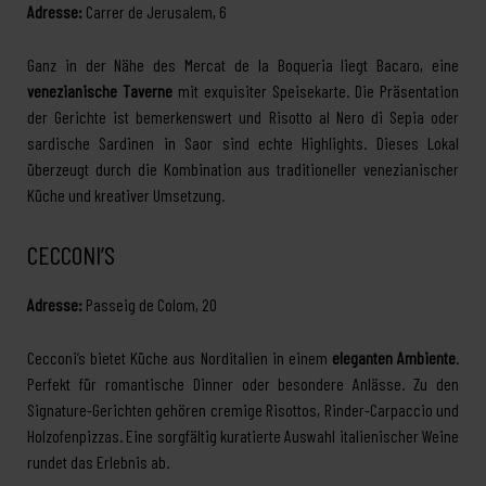
Adresse:
Carrer de Jerusalem, 6
Ganz in der Nähe des Mercat de la Boqueria liegt Bacaro, eine
venezianische Taverne
mit exquisiter Speisekarte. Die Präsentation
der Gerichte ist bemerkenswert und Risotto al Nero di Sepia oder
sardische Sardinen in Saor sind echte Highlights. Dieses Lokal
überzeugt durch die Kombination aus traditioneller venezianischer
Küche und kreativer Umsetzung.
CECCONI’S
Adresse:
Passeig de Colom, 20
Cecconi’s bietet Küche aus Norditalien in einem
eleganten Ambiente
.
Perfekt für romantische Dinner oder besondere Anlässe. Zu den
Signature-Gerichten gehören cremige Risottos, Rinder-Carpaccio und
Holzofenpizzas. Eine sorgfältig kuratierte Auswahl italienischer Weine
rundet das Erlebnis ab.