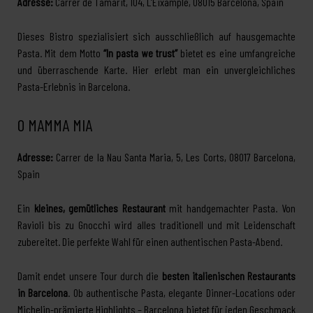
Adresse:
Carrer de Tamarit, 104, L’Eixample, 08015 Barcelona, Spain
Dieses Bistro spezialisiert sich ausschließlich auf hausgemachte
Pasta. Mit dem Motto
“In pasta we trust”
bietet es eine umfangreiche
und überraschende Karte. Hier erlebt man ein unvergleichliches
Pasta-Erlebnis in Barcelona.
O MAMMA MIA
Adresse:
Carrer de la Nau Santa Maria, 5, Les Corts, 08017 Barcelona,
Spain
Ein
kleines, gemütliches Restaurant
mit handgemachter Pasta. Von
Ravioli bis zu Gnocchi wird alles traditionell und mit Leidenschaft
zubereitet. Die perfekte Wahl für einen authentischen Pasta-Abend.
Damit endet unsere Tour durch die
besten italienischen Restaurants
in Barcelona
. Ob authentische Pasta, elegante Dinner-Locations oder
Michelin-prämierte Highlights – Barcelona bietet für jeden Geschmack