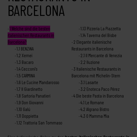
BARCELONA
1
Welche sind die besten
1.13
Pizzería La Piazzetta
italienischen Restaurants in
1.14
Taverna del Bisbe
Barcelona?
2
Elegante italienische
1.1
BENZiNA
Restaurants in Barcelona
1.2
Xemei
2.1
Il Mercante di Venezia
1.3
Bacaro
2.2
Iluzione
1.4
Cecconi’s
3
Italienische Restaurants in
1.5
CARMINA
Barcelona mit Michelin-Stern
1.6
Le Cucine Mandarosso
3.1
Lasarte
1.7
Il Giardinetto
3.2
Enoteca Paco Pérez
1.8
Sartoria Panatieri
4
Die beste Pasta in Barcelona
1.9
Don Giovanni
4.1
Le Romane
1.10
Galú
4.2
Algrano Bistro
1.11
Doppietta
4.3
O Mamma Mia
1.12
Trattoria San Tommaso