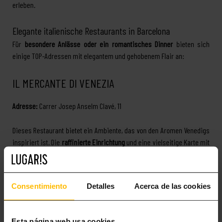
erleben.
Elegante italienische Restaurants in Barcelona
Für
besondere Anlässe oder ein romantisches Dinner
bieten sich
einige TOP-Adressen mit elegantem und gehobenem Flair an:
IL MERCANTE DI VENEZIA
Adresse:
Carrer Josep Anselm Clavé, 11
Dieses Restaurant bietet ein Ambiente, das von den Aromen Venedigs
inspiriert ist. Die
raffinierte Einrichtung
und eine vielseitige Karte mit
hausgemachten Pastas, frischen Meeresfrüchten und erlesenen
Weinen machen es ideal für ein exklusives Dinner.
Consentimiento
Detalles
Acerca de las cookies
ILUZIONE
Adresse:
Ferran Agulló, 18
Esta página web usa cookies