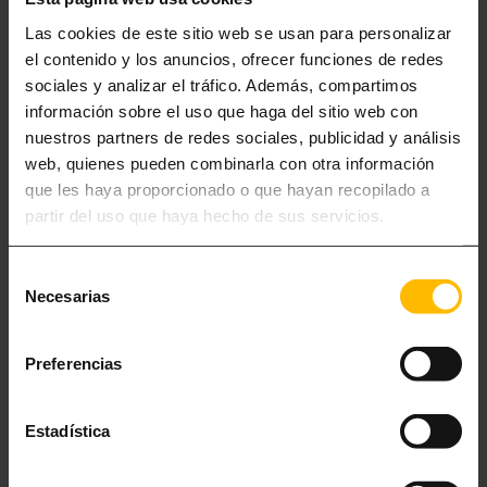
Las cookies de este sitio web se usan para personalizar
Hier trifft italienische Tradition auf
moderne, kreative Interpretation
.
el contenido y los anuncios, ofrecer funciones de redes
Jedes Gericht ist ein Meisterwerk, das die Wurzeln der italienischen
sociales y analizar el tráfico. Además, compartimos
Küche respektiert und zugleich innovativ neu interpretiert.
información sobre el uso que haga del sitio web con
nuestros partners de redes sociales, publicidad y análisis
web, quienes pueden combinarla con otra información
que les haya proporcionado o que hayan recopilado a
partir del uso que haya hecho de sus servicios.
Selección
Necesarias
de
consentimiento
Preferencias
Estadística
Italienische Restaurants in Barcelona mit Michelin-Stern
Barcelona beherbergt auch
italienische Restaurants mit Michelin-