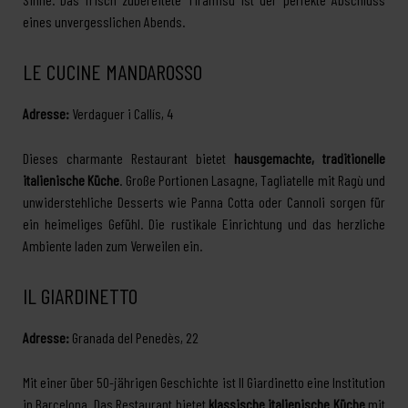
eines unvergesslichen Abends.
LE CUCINE MANDAROSSO
Adresse:
Verdaguer i Callís, 4
Dieses charmante Restaurant bietet
hausgemachte, traditionelle
italienische Küche
. Große Portionen Lasagne, Tagliatelle mit Ragù und
unwiderstehliche Desserts wie Panna Cotta oder Cannoli sorgen für
ein heimeliges Gefühl. Die rustikale Einrichtung und das herzliche
Ambiente laden zum Verweilen ein.
IL GIARDINETTO
Adresse:
Granada del Penedès, 22
Mit einer über 50-jährigen Geschichte ist Il Giardinetto eine Institution
in Barcelona. Das Restaurant bietet
klassische italienische Küche
mit