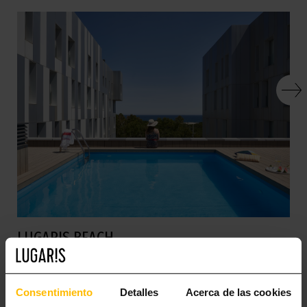
LUGARIS BEACH
Несомненно, одной из самых главных приманок Барселоны
являются её 4,2 км береговой линии, что позволяет наслаждаться
Consentimiento
Detalles
Acerca de las cookies
солнцем и морем в одном из самых особенных мест на