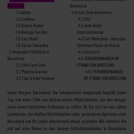
Barcelona
Barcelona
1.1
Gelida
4
Ocean Drive Barcelona
1.2
La Nena
4.1
SOLC
1.3
Granja Viader
4.2
Arrel-Hotel
1.4
Bodega Can Ros
Intercontinental
1.5
Can Vilaró
4.3
Ca’s Menestral – Iberostar
1.6
Cacao Sampaka
Selection Paseo de Gracia
2
Gesundes Frühstück in
4.4
Cecconi’s
Barcelona
4.5
FERIENWOHNUNGEN AM
2.1
Little Fern Café
STRAND VON BARCELONA
2.2
Matcha Gracias
4.5.1
FERIENWOHNUNGEN
2.3
Flax & Kale Passage
AM STRAND VON BARCELONA
Guten Morgen, Barcelona! Die katalanische Hauptstadt begrüßt jeden
Tag mit einer Fülle von kulinarischen Möglichkeiten, um den Hunger
nach einem köstlichen Frühstück zu stillen. Ob Sie ein Fan von süßen
Leckereien, herzhaften Köstlichkeiten oder gesünderen Optionen sind,
Barcelona hat für jeden Geschmack etwas zu bieten. Wir nehmen Sie
mit auf eine Reise zu den besten Frühstückslokalen in Barcelona.