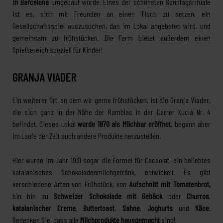
in Barcelona
umgebaut wurde. Eines der schönsten Sonntagsrituale
ist es, sich mit Freunden an einen Tisch zu setzen, ein
Gesellschaftsspiel auszusuchen, das im Lokal angeboten wird, und
gemeinsam zu frühstücken. Die Farm bietet außerdem einen
Spielbereich speziell für Kinder!
GRANJA VIADER
Ein weiterer Ort, an dem wir gerne frühstücken, ist die Granja Viader,
die sich ganz in der Nähe der Ramblas in der Carrer Xuclá Nr. 4
befindet. Dieses Lokal
wurde 1870 als Milchbar eröffnet
, begann aber
im Laufe der Zeit auch andere Produkte herzustellen.
Hier wurde im Jahr 1931 sogar die Formel für Cacaolat, ein beliebtes
katalanisches Schokoladenmilchgetränk, entwickelt. Es gibt
verschiedene Arten von Frühstück, von
Aufschnitt mit Tomatenbrot,
bin hin zu
Schweizer Schokolade mit Gebäck
oder
Churros
,
katalanischer Creme
,
Buttertoast
,
Sahne
,
Joghurts
und
Käse
.
Bedenken Sie, dass alle
Milchprodukte hausgemacht
sind!