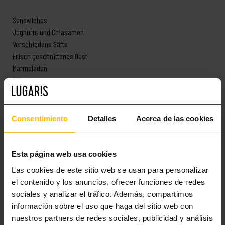
Sandwiches
Joghurts und Chiasamen
Verschiedene Säfte
Frisch geschnittenes Obst
Marmeladen
Rühreier
Speck
Würstchen
Baked Beans
Consentimiento
Detalles
Acerca de las cookies
Eier Benedikt
Waffeln
Pfannkuchen
Esta página web usa cookies
Und vieles mehr…
Las cookies de este sitio web se usan para personalizar
SOLC
el contenido y los anuncios, ofrecer funciones de redes
sociales y analizar el tráfico. Además, compartimos
Das SOLC ist das Restaurant des Majestic 5* Hotels, das 2018 sogar
información sobre el uso que haga del sitio web con
den Preis für das
beste Frühstück in einem europäischen Hotel
nuestros partners de redes sociales, publicidad y análisis