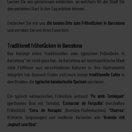
Lassen Sie uns gemeinsam entdecken, an welchem Ort der Stadt Sie
den perfekten Start in den Tag erleben können.
Entdecken Sie mit uns
die besten Orte zum Frühstücken in Barcelona
und verraten Sie uns Ihren Favoriten!
Traditionell frühstücken in Barcelona
Das Konzept eines “traditionellen oder typischen Frühstücks in
Barcelona” ist nicht ganz klar, da Barcelona als kosmopolitische Stadt
viele Einflüsse aus verschiedenen Kulturen in ihre Gastronomie
integriert hat. Dennoch finden sich noch immer
traditionelle Cafés
in
den Straßen, die
typische katalanische Speisen
servieren.
Ein typisch katalanisches Frühstück umfasst “
Pa amb Tomàquet
”
(geröstetes Brot mit Tomate), “
Esmorzar de Forquilla
” (herzhaftes
Frühstück), “
Coca de Recapte
” (Gemüse-Fladenkuchen), “
Churros
”
(frittierte Teigstangen) und moderne Varianten wie “
Granola mit
Joghurt und Obst
”.