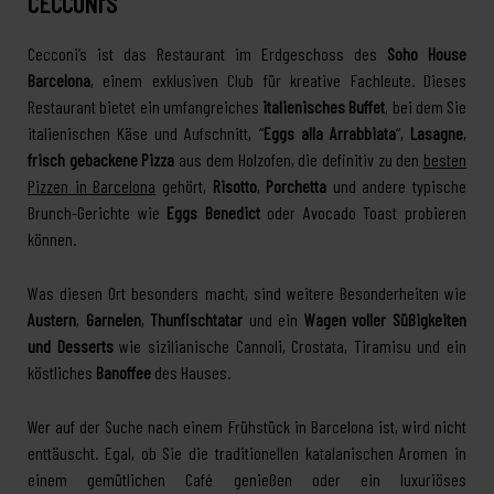
CECCONI’S
Cecconi’s ist das Restaurant im Erdgeschoss des
Soho House
Barcelona
, einem exklusiven Club für kreative Fachleute. Dieses
Restaurant bietet ein umfangreiches
italienisches Buffet
, bei dem Sie
italienischen Käse und Aufschnitt, “
Eggs alla Arrabbiata
“,
Lasagne
,
frisch gebackene Pizza
aus dem Holzofen, die definitiv zu den
besten
Pizzen in Barcelona
gehört,
Risotto
,
Porchetta
und andere typische
Brunch-Gerichte wie
Eggs Benedict
oder Avocado Toast probieren
können.
Was diesen Ort besonders macht, sind weitere Besonderheiten wie
Austern
,
Garnelen
,
Thunfischtatar
und ein
Wagen voller Süßigkeiten
und Desserts
wie sizilianische Cannoli, Crostata, Tiramisu und ein
köstliches
Banoffee
des Hauses.
Wer auf der Suche nach einem Frühstück in Barcelona ist, wird nicht
enttäuscht. Egal, ob Sie die traditionellen katalanischen Aromen in
einem gemütlichen Café genießen oder ein luxuriöses