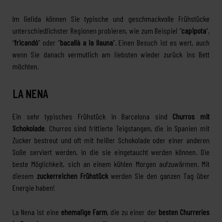
Im Gelida können Sie typische und geschmackvolle Frühstücke
unterschiedlichster Regionen probieren, wie zum Beispiel “
capipota
“,
“
fricandó
” oder “
bacallà a la llauna
“. Einen Besuch ist es wert, auch
wenn Sie danach vermutlich am liebsten wieder zurück ins Bett
möchten.
LA NENA
Ein sehr typisches Frühstück in Barcelona sind
Churros mit
Schokolade
. Churros sind frittierte Teigstangen, die in Spanien mit
Zucker bestreut und oft mit heißer Schokolade oder einer anderen
Soße serviert werden, in die sie eingetaucht werden können. Die
beste Möglichkeit, sich an einem kühlen Morgen aufzuwärmen. Mit
diesem
zuckerreichen Frühstück
werden Sie den ganzen Tag über
Energie haben!
La Nena ist eine
ehemalige Farm
, die zu einer der
besten Churreríes