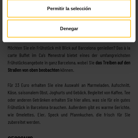
beginnen.
Permitir la selección
CA’S MENESTRAL – IBEROSTAR SELECTION PASEO
Denegar
DE GRACIA
Möchten Sie ein Frühstück mit Blick auf Barcelona genießen? Das à la
carte Buffet im Ca’s Menestral bietet eines der umfangreichsten
Frühstücksangebote in ganz Barcelona, wobei Sie
das Treiben auf den
Straßen von oben beobachten
können.
Für 23 Euro erhalten Sie eine Auswahl an Marmeladen, Aufschnitt,
Käse, saisonalem Obst, Joghurts und Gebäck. Begleitet von Kaffee, Tee
oder anderen Getränken erhalten Sie hier alles, was sie für ein gutes
Frühstück in Barcelona brauchen. Außerdem gibt es warme Gerichte,
wie Omelettes, Eier, Speck und Pfannkuchen, die frisch für Sie
zubereitet werden.