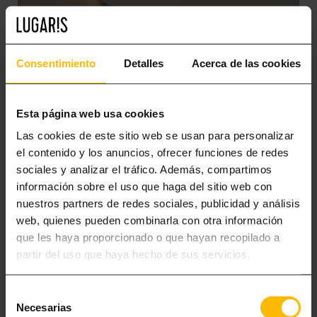
Consentimiento
Detalles
Acerca de las cookies
Esta página web usa cookies
Las cookies de este sitio web se usan para personalizar
el contenido y los anuncios, ofrecer funciones de redes
sociales y analizar el tráfico. Además, compartimos
información sobre el uso que haga del sitio web con
BUSINESS SEA VIEW
nuestros partners de redes sociales, publicidad y análisis
web, quienes pueden combinarla con otra información
2-3 PEOPLE
que les haya proporcionado o que hayan recopilado a
partir del uso que haya hecho de sus servicios.
47-57 m² Wohnfläche mit Meerblick je nach Verfügbarkeit, Wohn-
Esszimmer mit 1 Einzel-schlafsofa, offener Küche, 1 Schlafzimmer mit
Doppelbett und 1 Badezimmer mit Badewanne.
Selección
Necesarias
de