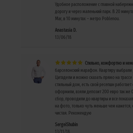
Удобное расположение с главной набережн
дорогу и через маленький парк. В 20 мину
Mar, в 10 минутах – метро Poblenou.
Anastasia D.
13/06/18
Стильно, комфортно и не
барселонский марафон. Квартиру выбрали 
Цитадели и можно сказать прямо на трассе
стильный дом, есть свой ресепшн работает 
оформили, взяли депозит 200 евро так же 0
сбор, проводили до квартиры и все показал
на фото, только чуть меньше чем кажется, 
чистая. Рекомендую
SergeiShubin
13/11/18