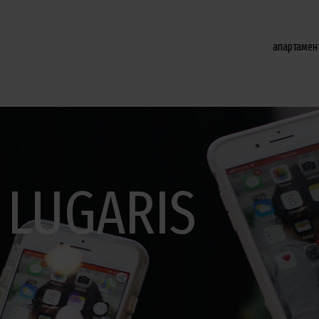
апартамен
 LUGARIS