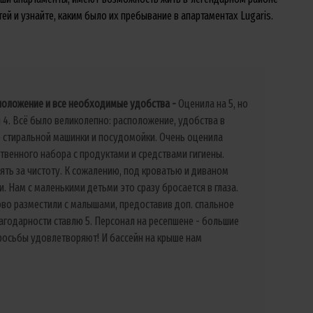
й и узнайте, каким было их пребывание в апартаментах Lugaris.
положение и все необходимые удобства
Оценила на 5, но
4. Всё было великолепно: расположение, удобства в
е стиральной машинки и посудомойки. Очень оценила
твенного набора с продуктами и средствами гигиены.
ять за чистоту. К сожалению, под кроватью и диваном
. Нам с маленькими детьми это сразу бросается в глаза.
ово разместили с малышами, предоставив доп. спальное
лагодарности ставлю 5. Персонал на ресепшене - большие
росьбы удовлетворяют! И бассейн на крыше нам