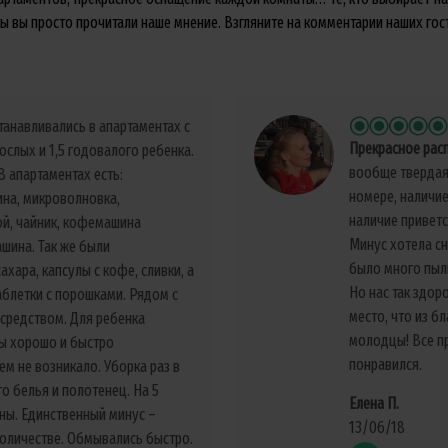
 вы просто прочитали наше мнение. Взгляните на комментарии наших госте
танавливались в апартаментах с
Прекрасное рас
ослых и 1,5 годовалого ребенка.
вообще твердая 
 апартаментах есть:
номере, наличи
на, микроволновка,
наличие приветс
ой, чайник, кофемашина
Минус хотела сн
ашина. Так же были
было много пыли
хара, капсулы с кофе, сливки, а
Но нас так здор
аблетки с порошками. Рядом с
место, что из б
средством. Для ребенка
молодцы! Все п
ы хорошо и быстро
понравился.
ем не возникало. Уборка раз в
о белья и полотенец. На 5
Елена П.
йны. Единственный минус –
13/06/18
 количестве. Обмывались быстро.