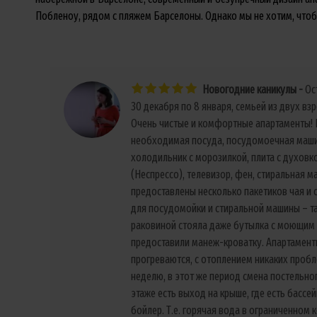
Побленоу, рядом с пляжем Барселоны. Однако мы не хотим, чтобы
Новогодние каникулы
Ос
30 декабря по 8 января, семьей из двух взр
Очень чистые и комфортные апартаменты! В
необходимая посуда, посудомоечная маши
холодильник с морозилкой, плита с духовк
(Неспрессо), телевизор, фен, стиральная м
предоставлены несколько пакетиков чая и са
для посудомойки и стиральной машины – т
раковиной стояла даже бутылка с моющим 
предоставили манеж-кроватку. Апартамент
прогреваются, с отоплением никаких пробл
неделю, в этот же период смена постельног
этаже есть выход на крыше, где есть бассе
бойлер. Т.е. горячая вода в ограниченном