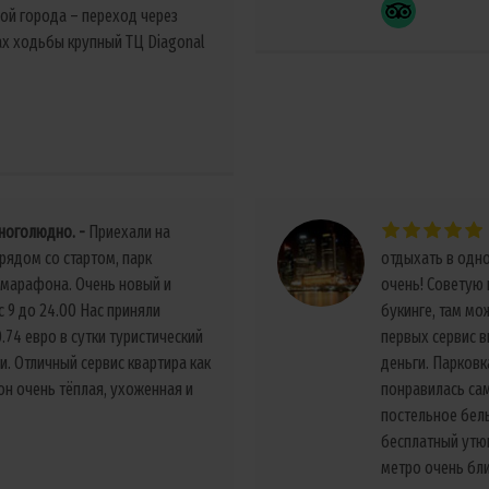
ой города – переход через
тах ходьбы крупный ТЦ Diagonal
многолюдно.
Приехали на
рядом со стартом, парк
отдыхать в одно
 марафона. Очень новый и
очень! Советую 
с 9 до 24.00 Нас приняли
букинге, там мо
.74 евро в сутки туристический
первых сервис в
и. Отличный сервис квартира как
деньги. Парковк
он очень тёплая, ухоженная и
понравилась сам
постельное бель
бесплатный утюг
метро очень бли