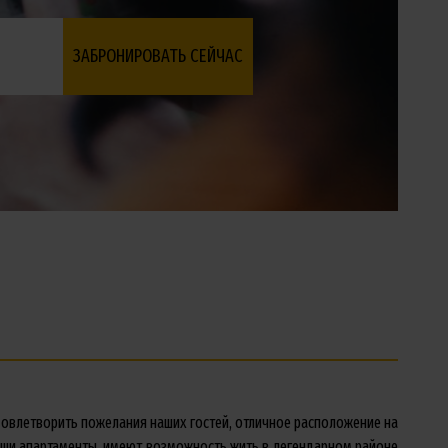
овлетворить пожелания наших гостей, отличное расположение на
аши апартаменты, имеют возможность жить в легендарном районе