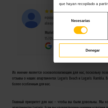
que hayan recopilado a parti
Very bright and spacious fla
Selección
equipped, located near the beach and shops &
Necesarias
de
always available to help and very friendly. Ov
consentimiento
Muriel C.
15/05/18
Denegar
Их мнение является основополагающим для нас, поскольку поз
отзывы о наших апартаментах Lugaris Beach и Lugaris Rambla. 
более особенным для вас.
Главный приоритет для нас – чтобы вы были довольны. Мы хо
апартаментах Lugaris. Если вы удовлетворены нашими услугами л