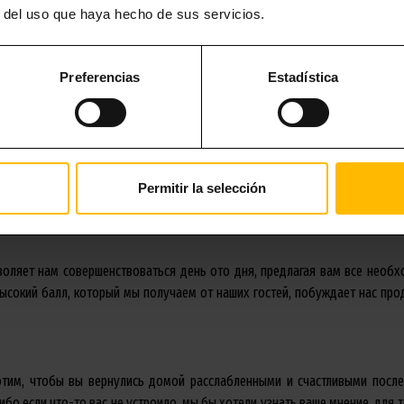
r del uso que haya hecho de sus servicios.
t, comfortable, clean and well-
 restaurants. The staff is
Preferencias
Estadística
erall a great place to stay!
Permitir la selección
воляет нам совершенствоваться день ото дня, предлагая вам все необх
Высокий балл, который мы получаем от наших гостей, побуждает нас про
тим, чтобы вы вернулись домой расслабленными и счастливыми после
ибо если что-то вас не устроило, мы бы хотели узнать ваше мнение, для