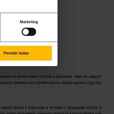
Marketing
Permitir todas
одимое во время вашего отпуска в Барселоне. Ниже вы найдете
должать прилагать все усилия и делать лучшее время в году еще
 вашего визита в Барселону и мечтали о следующем отпуске в
 того, чтобы продолжать совершенствоваться и предоставлять вам