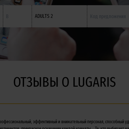
ADULTS 2
ОТЗЫВЫ О LUGARIS
рофессиональный, эффективный и внимательный персонал, способный уд
артаментов, прекрасное оснащение каждой комнаты… Те, кто выбирает н