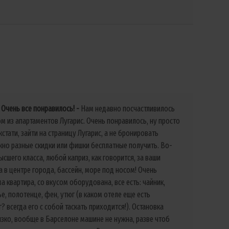
Очень все понравилось!
Нам недавно посчастливилось
м из апартаментов Лугарис. Очень понравилось, ну просто
кстати, зайти на страницу Лугарис, а не бронировать
жно разные скидки или фишки бесплатные получить. Во-
ысшего класса, любой каприз, как говорится, за ваши
а в центре города, бассейн, море под носом! Очень
а квартира, со вкусом оборудована, все есть: чайник,
е, полотенце, фен, утюг (в каком отеле еще есть
? всегда его с собой таскать приходится!). Остановка
зко, вообще в Барселоне машине не нужна, разве чтоб