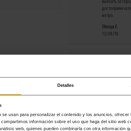
выехать за горо
достопримечате
метро.
Olesya F.
13/08/18
и в июне в Лугарисе на
ого отеля (предыдущие были в
Удобный ,больш
ного другой, не было вида из
кухня,удобная 
ка прям возле террасы. Зато на
хватало. Рядом
Detalles
ещей. Нам Лугарис очень
рядом ,Дружелюб
й обстановкой. Еще бы
Aleksander M.
s
13/08/18
b se usan para personalizar el contenido y los anuncios, ofrecer
s, compartimos información sobre el uso que haga del sitio web 
 análisis web, quienes pueden combinarla con otra información q