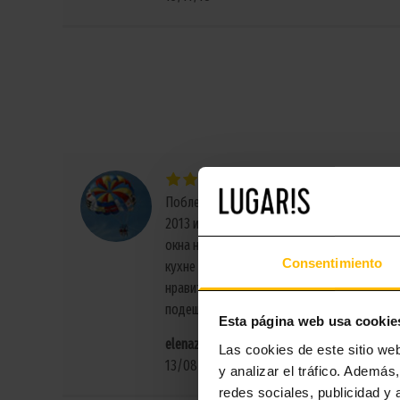
Третий раз в Лугарисе
Был
Побленоу. Это уже третье посещение данн
2013 и 2014 гг.) Номер в этом году был нем
окна на пешеходную улицу, зато была строй
Consentimiento
кухне было гораздо больше необходимых в
нравится своим расположением и домашне
подешевле
Esta página web usa cookie
elenaz969
Las cookies de este sitio we
13/08/18
y analizar el tráfico. Ademá
redes sociales, publicidad y