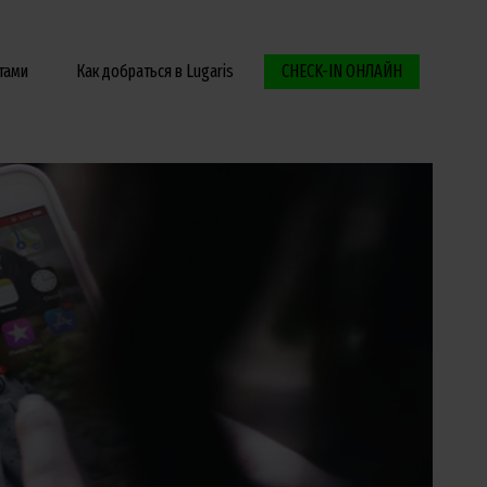
тами
Как добраться в Lugaris
CHECK-IN ОНЛАЙН