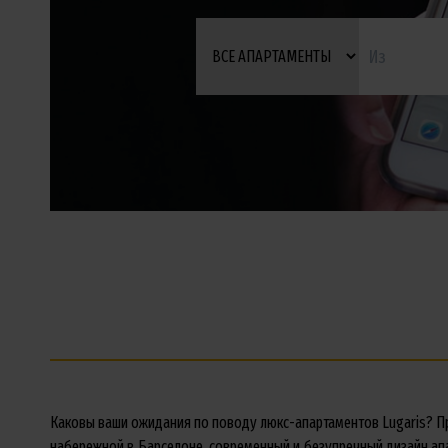
Каковы ваши ожидания по поводу люкс-апартаментов Lugaris? П
набережной в Барселоне, современный и безупречный дизайн ап