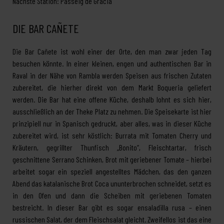
Nächste Station: Passeig de Gràcia
DIE BAR CAÑETE
Die Bar Cañete ist wohl einer der Orte, den man zwar jeden Tag
besuchen könnte. In einer kleinen, engen und authentischen Bar in
Raval in der Nähe von Rambla werden Speisen aus frischen Zutaten
zubereitet, die hierher direkt von dem Markt Boqueria geliefert
werden. Die Bar hat eine offene Küche, deshalb lohnt es sich hier,
ausschließlich an der Theke Platz zu nehmen. Die Speisekarte ist hier
prinzipiell nur in Spanisch gedruckt, aber alles, was in dieser Küche
zubereitet wird, ist sehr köstlich: Burrata mit Tomaten Cherry und
Kräutern, gegrillter Thunfisch „Bonito“, Fleischtartar, frisch
geschnittene Serrano Schinken, Brot mit geriebener Tomate – hierbei
arbeitet sogar ein speziell angestelltes Mädchen, das den ganzen
Abend das katalanische Brot Coca ununterbrochen schneidet, setzt es
in den Ofen und dann die Scheiben mit geriebenen Tomaten
bestreicht. In dieser Bar gibt es sogar ensaladilla rusa – einen
russischen Salat, der dem Fleischsalat gleicht. Zweifellos ist das eine