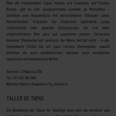
Über die traditionellen Tapas hinaus, wie Croquetas und Patatas
Bravas, gibt es hier ausgezeichnete Auswahl an Montaditos –
Scheiben vom Baguettebrot mit verschiedenen Füllungen sowie
Meerefrüchten. Probieren Sie Chipirones (gebratene junge
Tintenfische) oder gegrillte Artischocken, die mit eben
eingeschenktem Bier ganz gut zusammen passen. Cervecería
bedeutet “Bierkneipe”auf spanisch. Der Name betrügt nicht – in der
Speisekarte finden Sie ein ganz reiches Bierangebot: sowohl
örtliches als auch ausländisches, darunter auch vorzügliche
spanische und katalanische Weine.
Adresse: C/Mallorca 236
Tel: +34 932 160 368
Nächste Station: Diagonal or Pg. de Gràcia
TALLER DE TAPAS
Die Bestellung der Tapas für Neulinge kann sich als nervöser und