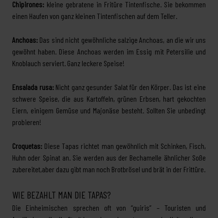
Chipirones:
kleine gebratene in Fritüre Tintenfische. Sie bekommen
einen Haufen von ganz kleinen Tintenfischen auf dem Teller.
Anchoas:
Das sind nicht gewöhnliche salzige Anchoas, an die wir uns
gewöhnt haben. Diese Anchoas werden im Essig mit Petersilie und
Knoblauch serviert. Ganz leckere Speise!
Ensalada rusa:
Nicht ganz gesunder Salat für den Körper. Das ist eine
schwere Speise, die aus Kartoffeln, grünen Erbsen, hart gekochten
Eiern, einigem Gemüse und Majonäse besteht. Sollten Sie unbedingt
probieren!
Croquetas:
Diese Tapas richtet man gewöhnlich mit Schinken, Fisch,
Huhn oder Spinat an. Sie werden aus der Bechamelle ähnlicher Soße
zubereitet,aber dazu gibt man noch Brotbrösel und brät in der Frittüre.
WIE BEZAHLT MAN DIE TAPAS?
Die Einheimischen sprechen oft von “guiris” – Touristen und