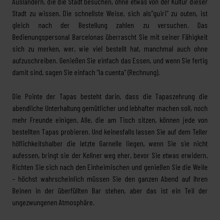
Ausländern, die die Stadt besuchen, ohne etwas von der Kultur dieser
Stadt zu wissen. Die schnellste Weise, sich als”guiri” zu outen, ist
gleich nach der Bestellung zahlen zu versuchen. Das
Bedienungspersonal Barcelonas überrascht Sie mit seiner Fähigkeit
sich zu merken, wer, wie viel bestellt hat, manchmal auch ohne
aufzuschreiben. Genießen Sie einfach das Essen, und wenn Sie fertig
damit sind, sagen Sie einfach “la cuenta” (Rechnung).
Die Pointe der Tapas besteht darin, dass die Tapaszehrung die
abendliche Unterhaltung gemütlicher und lebhafter machen soll, noch
mehr Freunde einigen. Alle, die am Tisch sitzen, können jede von
bestellten Tapas probieren. Und keinesfalls lassen Sie auf dem Teller
höflichkeitshalber die letzte Garnelle liegen, wenn Sie sie nicht
aufessen, bringt sie der Kellner weg eher, bevor Sie etwas erwidern.
Richten Sie sich nach den Einheimischen und genießen Sie die Weile
– höchst wahrscheinlich müssen Sie den ganzen Abend auf Ihren
Beinen in der überfüllten Bar stehen, aber das ist ein Teil der
ungezwungenen Atmosphäre.