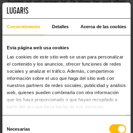
Touristen auf sich gezogen hat. Sie können hier auch eßbare
Souveniers kaufen, denn die Bar funktioniert auch als Verkaufsstelle
der gastronomischen Leckerbissen.
Consentimiento
Detalles
Acerca de las cookies
Adresse: Carrer del Poeta Cabanyes, 25
Tel: +34 934 42 31 42
Nächste Station: Paral•lel
Esta página web usa cookies
Las cookies de este sitio web se usan para personalizar
JAI-CA
el contenido y los anuncios, ofrecer funciones de redes
sociales y analizar el tráfico. Además, compartimos
Eine klassische spanische Tapas-Bar: Marmortische, Holzstühle, eine
información sobre el uso que haga del sitio web con
lange Theke und eine kleine Terrasse. Hierher kommt man, um Tapas
nuestros partners de redes sociales, publicidad y análisis
mit Meeresfrüchten: Muscheln in Tomatensoße, Tintenfische,
web, quienes pueden combinarla con otra información
Oktopuse auf Galizische Art, Garnelen und klassische Tapas in der Art
que les haya proporcionado o que hayan recopilado a
von Patatas Bravas (Bratkartoffeln mit Aliolisoße) und Kroketten zu
partir del uso que haya hecho de sus servicios.
probieren. Alles schmeckt vorzüglich, und was noch ganz angenehm
ist – ziemlich preisgünstig: mit Alkohol durchschnittlich etwa 15 Euro
Selección
pro Person.
Necesarias
de