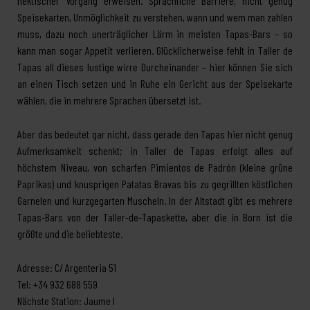
hektischer Vorgang erweisen. Sprachliche Barriere, nicht genug
Speisekarten, Unmöglichkeit zu verstehen, wann und wem man zahlen
muss, dazu noch unerträglicher Lärm in meisten Tapas-Bars – so
kann man sogar Appetit verlieren. Glücklicherweise fehlt in Taller de
Tapas all dieses lustige wirre Durcheinander – hier können Sie sich
an einen Tisch setzen und in Ruhe ein Gericht aus der Speisekarte
wählen, die in mehrere Sprachen übersetzt ist.
Aber das bedeutet gar nicht, dass gerade den Tapas hier nicht genug
Aufmerksamkeit schenkt; in Taller de Tapas erfolgt alles auf
höchstem Niveau, von scharfen Pimientos de Padrón (kleine grüne
Paprikas) und knusprigen Patatas Bravas bis zu gegrillten köstlichen
Garnelen und kurzgegarten Muscheln. In der Altstadt gibt es mehrere
Tapas-Bars von der Taller-de-Tapaskette, aber die in Born ist die
größte und die beliebteste.
Adresse: C/ Argenteria 51
Tel: +34 932 688 559
Nächste Station: Jaume I