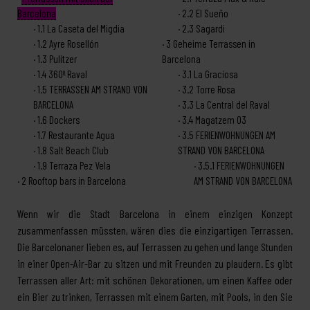
Barcelona
2.2
El Sueño
1.1
La Caseta del Migdia
2.3
Sagardi
1.2
Ayre Rosellón
3
Geheime Terrassen in
1.3
Pulitzer
Barcelona
1.4
360º Raval
3.1
La Graciosa
1.5
TERRASSEN AM STRAND VON
3.2
Torre Rosa
BARCELONA
3.3
La Central del Raval
1.6
Dockers
3.4
Magatzem 03
1.7
Restaurante Agua
3.5
FERIENWOHNUNGEN AM
1.8
Salt Beach Club
STRAND VON BARCELONA
1.9
Terraza Pez Vela
3.5.1
FERIENWOHNUNGEN
2
Rooftop bars in Barcelona
AM STRAND VON BARCELONA
Wenn wir die Stadt Barcelona in einem einzigen Konzept
zusammenfassen müssten, wären dies die einzigartigen Terrassen.
Die Barcelonaner lieben es, auf Terrassen zu gehen und lange Stunden
in einer Open-Air-Bar zu sitzen und mit Freunden zu plaudern. Es gibt
Terrassen aller Art: mit schönen Dekorationen, um einen Kaffee oder
ein Bier zu trinken, Terrassen mit einem Garten, mit Pools, in den Sie