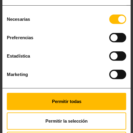
Selección
Necesarias
de
consentimiento
Preferencias
Estadística
Marketing
FERIENWOHNUNGEN AM STRAND VON
BARCELONA
Permitir todas
Seit 2010 bietet Lugaris Apartaments die besten Ferienwohnungen in
Barcelona für perfekte Urlaubstage mit der Familie, mit Freunden
oder für Paare. Sie haben die Wahl. Herrliche Appartments ganz in der
Permitir la selección
Nähe des Strandes von Barcelona, …