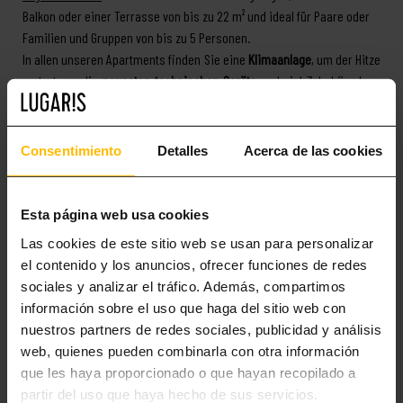
Balkon oder einer Terrasse von bis zu 22 m² und ideal für Paare oder
Familien und Gruppen von bis zu 5 Personen.
In allen unseren Apartments finden Sie eine
Klimaanlage
, um der Hitze
zu trotzen, die
neuesten technischen Geräte
und viel Zubehör, dass
Sie für Ihren Aufenthalt benötigen. Darüber hinaus verfügen sie über
Bettwäsche, Sat-TV, kostenlose Highspeed-WLAN-Verbindung, einen
Safe und privaten Sicherheitsdienst rund um die Uhr.
Consentimiento
Detalles
Acerca de las cookies
Jetzt wissen Sie alles über den
Strand Mar Bella in Barcelona
.
Besuchen Sie unsere
Lugaris
-Website, buchen Sie Ihren Aufenthalt bei
Esta página web usa cookies
uns und kümmern Sie sich um nichts weiter. In der großartigen
Las cookies de este sitio web se usan para personalizar
Ciudad Condal können Sie einen erholsamen, unterhaltsamen und
el contenido y los anuncios, ofrecer funciones de redes
erlebnisreichen Urlaub genießen, wie nie zuvor!
sociales y analizar el tráfico. Además, compartimos
información sobre el uso que haga del sitio web con
UNSERE WOHNUNGEN IN BARCELONA
nuestros partners de redes sociales, publicidad y análisis
web, quienes pueden combinarla con otra información
que les haya proporcionado o que hayan recopilado a
partir del uso que haya hecho de sus servicios.