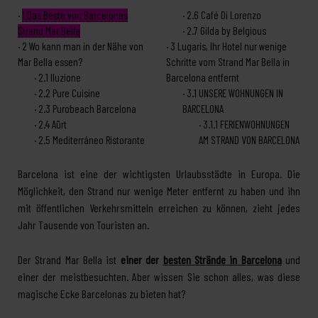
1
Das Beste von Barcelonas
2.6
Café Di Lorenzo
Strand Mar Bella
2.7
Gilda by Belgious
2
Wo kann man in der Nähe von
3
Lugaris, Ihr Hotel nur wenige
Mar Bella essen?
Schritte vom Strand Mar Bella in
2.1
Iluzione
Barcelona entfernt
2.2
Pure Cuisine
3.1
UNSERE WOHNUNGEN IN
2.3
Purobeach Barcelona
BARCELONA
2.4
Aürt
3.1.1
FERIENWOHNUNGEN
2.5
Mediterráneo Ristorante
AM STRAND VON BARCELONA
Barcelona ist eine der wichtigsten Urlaubsstädte in Europa. Die
Möglichkeit, den Strand nur wenige Meter entfernt zu haben und ihn
mit öffentlichen Verkehrsmitteln erreichen zu können, zieht jedes
Jahr Tausende von Touristen an.
Der Strand Mar Bella ist
einer der
besten Strände in Barcelona
und
einer der meistbesuchten. Aber wissen Sie schon alles, was diese
magische Ecke Barcelonas zu bieten hat?