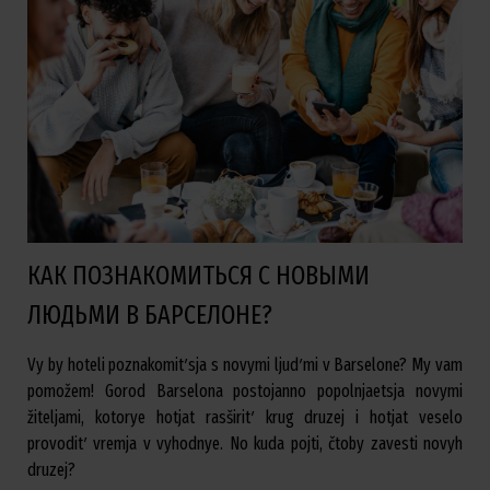
КАК ПОЗНАКОМИТЬСЯ С НОВЫМИ
ЛЮДЬМИ В БАРСЕЛОНЕ?
Vy by hoteli poznakomitʹsja s novymi ljudʹmi v Barselone? My vam
pomožem! Gorod Barselona postojanno popolnjaetsja novymi
žiteljami, kotorye hotjat rasširitʹ krug druzej i hotjat veselo
provoditʹ vremja v vyhodnye. No kuda pojti, čtoby zavesti novyh
druzej?