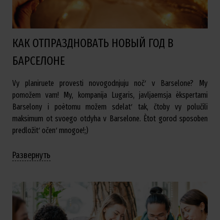
КАК ОТПРАЗДНОВАТЬ НОВЫЙ ГОД В
БАРСЕЛОНЕ
Vy planiruete provesti novogodnjuju nočʹ v Barselone? My
pomožem vam! My, kompanija Lugaris, javljaemsja èkspertami
Barselony i poètomu možem sdelatʹ tak, čtoby vy polučili
maksimum ot svoego otdyha v Barselone. Ètot gorod sposoben
predložitʹ očenʹ mnogoe!;)
Развернуть