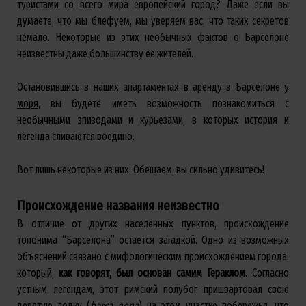
туристами со всего мира европейский город? Даже если вы
думаете, что мы блефуем, мы уверяем вас, что таких секретов
немало. Некоторые из этих необычных фактов о Барселоне
неизвестны даже большинству ее жителей.
Остановившись в наших
апартаментах в аренду в Барселоне у
моря
, вы будете иметь возможность познакомиться с
необычными эпизодами и курьезами, в которых история и
легенда сливаются воедино.
Вот лишь некоторые из них. Обещаем, вы сильно удивитесь!
Происхождение названия неизвестно
В отличие от других населенных пунктов, происхождение
топонима “Барселона” остается загадкой. Одно из возможных
объяснений связано с мифологическим происхождением города,
который,
как говорят, был основан самим Гераклом
. Согласно
устным легендам, этот римский полубог пришвартовал свою
девятую лодку (
barca nona
) на этом участке побережья, что