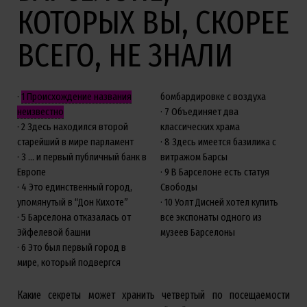
КОТОРЫХ ВЫ, СКОРЕЕ
ВСЕГО, НЕ ЗНАЛИ
1
Происхождение названия
бомбардировке с воздуха
неизвестно
7
Объединяет два
2
Здесь находился второй
классических храма
старейший в мире парламент
8
Здесь имеется базилика с
3
… и первый публичный банк в
витражом Барсы
Европе
9
В Барселоне есть статуя
4
Это единственный город,
Свободы
упомянутый в “Дон Кихоте”
10
Уолт Дисней хотел купить
5
Барселона отказалась от
все экспонаты одного из
Эйфелевой башни
музеев Барселоны
6
Это был первый город в
мире, который подвергся
Какие секреты может хранить четвертый по посещаемости