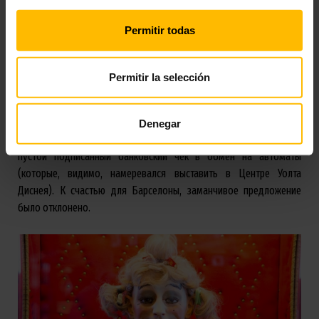
Permitir todas
Уолт Дисней хотел купить все экспонаты одного из
музеев Барселоны
Permitir la selección
Речь идет о Музее автоматов Тибидабо, открытом в 1909 году и
расположенном в парке развлечений Тибидабо. Говорят, что его
коллекция из 40 автоматов конца XIX и первой половины XX века
Denegar
очаровала Диснея, который предложил ответственным лицам
пустой подписанный банковский чек в обмен на автоматы
(которые, видимо, намеревался выставить в Центре Уолта
Диснея). К счастью для Барселоны, заманчивое предложение
было отклонено.