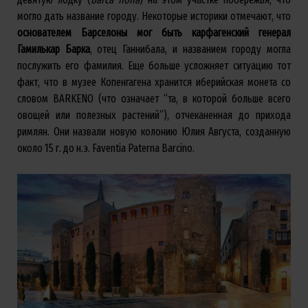
могло дать название городу. Некоторые историки отмечают, что
основателем Барселоны мог быть карфагенский генерал
Гамилькар Барка
, отец Ганнибала, и названием городу могла
послужить его фамилия. Еще больше усложняет ситуацию тот
факт, что в музее Копенгагена хранится иберийская монета со
словом BARKENO (что означает “та, в которой больше всего
овощей или полезных растений”), отчеканенная до прихода
римлян. Они назвали новую колонию Юлия Августа, созданную
около 15 г. до н.э. Faventia Paterna Barcino.