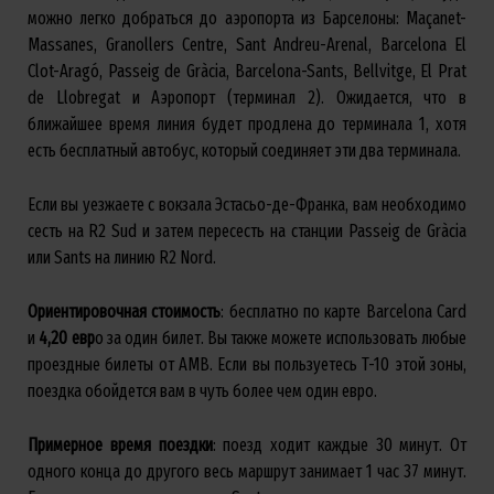
можно легко добраться до аэропорта из Барселоны: Maçanet-
Massanes, Granollers Centre, Sant Andreu-Arenal, Barcelona El
Clot-Aragó, Passeig de Gràcia, Barcelona-Sants, Bellvitge, El Prat
de Llobregat и Аэропорт (терминал 2). Ожидается, что в
ближайшее время линия будет продлена до терминала 1, хотя
есть бесплатный автобус, который соединяет эти два терминала.
Если вы уезжаете с вокзала Эстасьо-де-Франка, вам необходимо
сесть на R2 Sud и затем пересесть на станции Passeig de Gràcia
или Sants на линию R2 Nord.
Ориентировочная
стоимость
: бесплатно по карте Barcelona Card
и
4,20
евр
о за один билет. Вы также можете использовать любые
проездные билеты от AMB. Если вы пользуетесь T-10 этой зоны,
поездка обойдется вам в чуть более чем один евро.
Примерное
время
поездки
: поезд ходит каждые 30 минут. От
одного конца до другого весь маршрут занимает 1 час 37 минут.