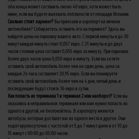
оба конца может составить около 40 евро, хотя может быть
ниже, если вы будете выезжать поблизости от площади Испании.
Сколько стоит
паркинг
?
Вы приехали в аэропорт на личном
автомобиле? Собираетесь оставить его на паркинге? Здесь вы
найдете цены на парковку вашего авто. С первой минуты и до 30
минут каждая минута стоит 0,057 евро. С 31 минуты и до двух
часов стоянки цена составит 0,055 евро за минуту. При парковке
более двух часов цена 0,050 евро в минуту. Если вы хотите
оставить свой автомобиль более чем на один день, цена за
каждые 24 часа составляет 20,95 евро. Если вы планируете
оставить свой автомобиль более чем на 4 дня, пятый день и
последующие будут стоить 16 евро в сутки.
Как
попасть
из
терминала
1
в
терминал
2
или
наоборот
?
Если вы
оказались в неправильном терминале или вам нужно попасть из
одного в другой, не беспокойтесь. В аэропорту имеются
автобусы, которые доставят вас из одного места в другое. Они
ходят круглосуточно с частотой от 5 до 7 минут днем и от 10 до
15 минут с 00:00 до 05:00 часов.