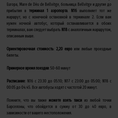
Europa, Mare de Déu de Bellvitge, больница Bellvitge и другие до
прибытия в
терминал
1
аэропорта
.
N16
выполняет тот же
маршрут, но с конечной остановкой в терминале 2. Если вам
нужен ночной автобус, который останавливается в обоих
терминалах, вам следует выбрать
N18
с аналогичным маршрутом,
описанным выше.
Ориентировочная
стоимость
:
2,20
евро
или любые проездные
билеты.
Примерное
время
поездки
: 50-60 минут
Расписание
: N16 с 23:30 до 05:10; N17 с 23:00 до 05:00; N18 с
00:05 до 04:45. Все автобусы ходят с частотой 20 минут.
Помните, что вы также
можете
взять
такси
из любой точки
Барселоны, что обойдется в сумму от 30 до 40 евро, в
зависимости от вашего местоположения.