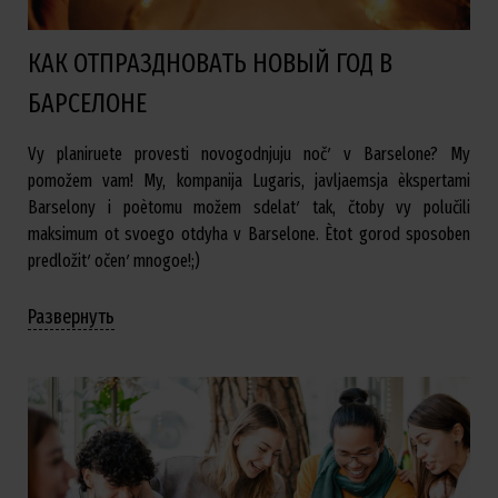
КАК ОТПРАЗДНОВАТЬ НОВЫЙ ГОД В
БАРСЕЛОНЕ
Vy planiruete provesti novogodnjuju nočʹ v Barselone? My
pomožem vam! My, kompanija Lugaris, javljaemsja èkspertami
Barselony i poètomu možem sdelatʹ tak, čtoby vy polučili
maksimum ot svoego otdyha v Barselone. Ètot gorod sposoben
predložitʹ očenʹ mnogoe!;)
Развернуть