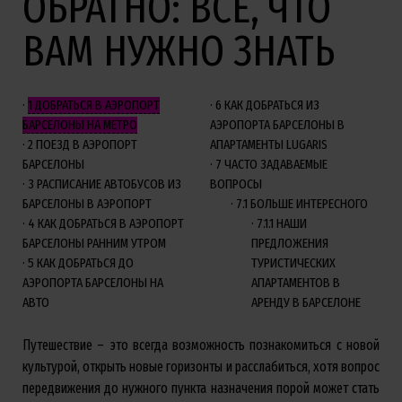
ОБРАТНО: ВСЕ, ЧТО
ВАМ НУЖНО ЗНАТЬ
1
ДОБРАТЬСЯ В АЭРОПОРТ
6
КАК ДОБРАТЬСЯ ИЗ
БАРСЕЛОНЫ НА МЕТРО
АЭРОПОРТА БАРСЕЛОНЫ В
2
ПОЕЗД В АЭРОПОРТ
АПАРТАМЕНТЫ LUGARIS
БАРСЕЛОНЫ
7
ЧАСТО ЗАДАВАЕМЫЕ
3
РАСПИСАНИЕ АВТОБУСОВ ИЗ
ВОПРОСЫ
БАРСЕЛОНЫ В АЭРОПОРТ
7.1
БОЛЬШЕ ИНТЕРЕСНОГО
4
КАК ДОБРАТЬСЯ В АЭРОПОРТ
7.1.1
НАШИ
БАРСЕЛОНЫ РАННИМ УТРОМ
ПРЕДЛОЖЕНИЯ
5
КАК ДОБРАТЬСЯ ДО
ТУРИСТИЧЕСКИХ
АЭРОПОРТА БАРСЕЛОНЫ НА
АПАРТАМЕНТОВ В
АВТО
АРЕНДУ В БАРСЕЛОНЕ
Путешествие – это всегда возможность познакомиться с новой
культурой, открыть новые горизонты и расслабиться, хотя вопрос
передвижения до нужного пункта назначения порой может стать