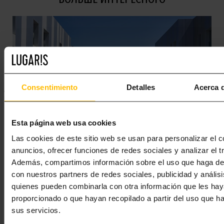
Consentimiento
Detalles
Acerca d
Esta página web usa cookies
Las cookies de este sitio web se usan para personalizar el c
anuncios, ofrecer funciones de redes sociales y analizar el tr
Además, compartimos información sobre el uso que haga del
con nuestros partners de redes sociales, publicidad y anális
НАШИ ПРЕДЛОЖЕНИЯ ТУРИСТИЧЕСКИХ
quienes pueden combinarla con otra información que les ha
АПАРТАМЕНТОВ В АРЕНДУ В БАРСЕЛОНЕ
proporcionado o que hayan recopilado a partir del uso que 
sus servicios.