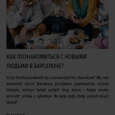
КАК ПОЗНАКОМИТЬСЯ С НОВЫМИ
ЛЮДЬМИ В БАРСЕЛОНЕ?
Vy by hoteli poznakomitʹsja s novymi ljudʹmi v Barselone? My vam
pomožem! Gorod Barselona postojanno popolnjaetsja novymi
žiteljami, kotorye hotjat rasširitʹ krug druzej i hotjat veselo
provoditʹ vremja v vyhodnye. No kuda pojti, čtoby zavesti novyh
druzej?