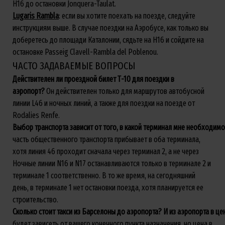
H16 до остановки Jonquera-Taulat.
Lugaris
Rambla
: если вы хотите поехать на поезде, следуйте
инструкциям выше. В случае поездки на Аэробусе, как только вы
доберетесь до площади Каталонии, сядьте на H16 и сойдите на
остановке Passeig Clavell-Rambla del Poblenou.
ЧАСТО ЗАДАВАЕМЫЕ ВОПРОСЫ
Действителен ли проездной билет Т-10 для поездки в
аэропорт?
Он действителен только для маршрутов автобусной
линии L46 и ночных линий, а также для поездки на поезде от
Rodalies Renfe.
Выбор
транспорта
зависит
от
того
,
в
какой
терминал
мне
необходимо
часть общественного транспорта прибывает в оба терминала,
хотя линия 46 проходит сначала через терминал 2, а не через
Ночные линии N16 и N17 останавливаются только в терминале 2 и
терминале 1 соответственно. В то же время, на сегодняшний
день, в терминале 1 нет остановки поезда, хотя планируется ее
строительство.
Сколько
стоит
такси
из
Барселоны
до
аэропорта
?
И
из
аэропорта
в
це
будет зависеть от вашего конечного пункта назначения, но цена в