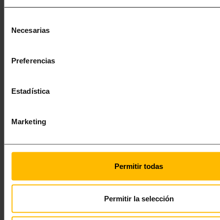
С 2010 года Lugaris Apartaments предлагает вам
Selección
лучшие апартаменты в аренду во время отдыха в
Necesarias
de
Барселоне
, которые идеально подходят для
consentimiento
семейного отпуска, отдыха с друзьями или в паре, а
также для аренды на чуть более длительный период
Preferencias
времени.
Estadística
Вы можете выбрать либо
апартаменты рядом с
Marketing
пляжем Барселоны
, в Lugaris Beach, с видом на
море, 2 бассейнами (один для взрослых и один для
детей) и вместимостью до 6 человек, либо
апартаменты в
Lugaris Rambla
, расположенные на
Permitir todas
Рамбла Побленоу и всего в 300 м от пляжа Богатель,
с балконом или террасой до 22 кв.м, превосходные
для пар или семей, либо для групп до 5 человек. Все
Permitir la selección
наши роскошные апартаменты в Барселоне