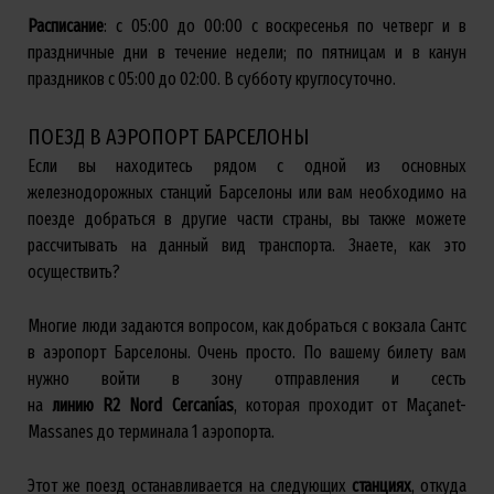
Расписание
: с 05:00 до 00:00 с воскресенья по четверг и в
праздничные дни в течение недели; по пятницам и в канун
праздников с 05:00 до 02:00. В субботу круглосуточно.
ПОЕЗД В АЭРОПОРТ БАРСЕЛОНЫ
Если вы находитесь рядом с одной из основных
железнодорожных станций Барселоны или вам необходимо на
поезде добраться в другие части страны, вы также можете
рассчитывать на данный вид транспорта. Знаете, как это
осуществить?
Многие люди задаются вопросом, как добраться с вокзала Сантс
в аэропорт Барселоны. Очень просто. По вашему билету вам
нужно войти в зону отправления и сесть
на
линию
R
2
Nord
Cercan
í
as
, которая проходит от Maçanet-
Massanes до терминала 1 аэропорта.
Этот же поезд останавливается на следующих
станциях
, откуда