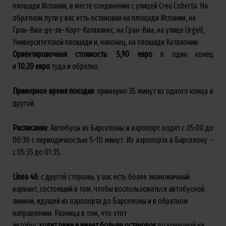
площади Испании, в месте соединения с улицей Creu Coberta. На
обратном пути у вас есть остановки на площади Испании, на
Гран-Виа-де-ле-Корт-Каталанес, на Гран-Виа, на улице Urgell,
Университетской площади и, наконец, на площади Каталонии.
Ориентировочная
стоимость
:
5,90
евро
в один конец
и
10,20
евро
туда и обратно.
Примерное
время
поездки
: примерно 35 минут из одного конца в
другой.
Расписание
: Автобусы из Барселоны в аэропорт ходят с 05:00 до
00:30 с периодичностью 5-10 минут. Из аэропорта в Барселону –
с 05:35 до 01:35.
L
ínea
46
: с другой стороны, у вас есть более экономичный
вариант, состоящий в том, чтобы воспользоваться автобусной
линией, идущей из аэропорта до Барселоны и в обратном
направлении. Разница в том, что этот
автобус
ходит
реже
и
имеет
больше
остановок
до конечной на