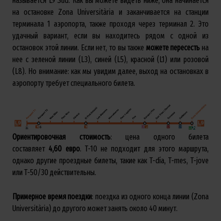
называется L9 Sud. Как вы можете видеть ниже, она начинается
на остановке Zona Universitària и заканчивается на станции
терминала 1 аэропорта, также проходя через терминал 2. Это
удачный вариант, если вы находитесь рядом с одной из
остановок этой линии. Если нет, то вы также
можете
пересесть
на
нее с зеленой линии (L3), синей (L5), красной (L1) или розовой
(L8). Но внимание: как мы увидим далее, выход на остановках в
аэропорту требует специального билета.
Ориентировочная стоимость
: цена одного билета
составляет
4,60
евро
. T-10 не подходит для этого маршрута,
однако другие проездные билеты, такие как T-día, T-mes, T-jove
или T-50/30 действительны.
Примерное
время
поездки
: поездка из одного конца линии (Zona
Universitària) до другого может занять около 40 минут.