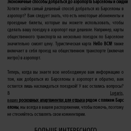
Экономичные
способы
добраться
до
аэропорта
Барселоны
и
скидки
Хотите найти самый дешевый способ добраться из Барселоны в
аэропорт? Вам следует знать, что есть некоторые абонементы и
проездные билеты, которые вы можете использовать, чтобы
сделать вашу поездку в аэропорт еще дешевле. Например, карты
общественного транспорта на несколько поездок по Барселоне
значительно снизят цену. Туристическая карта
Hello
BCN
!
также
включает в себя проезд на общественном транспорте (включая
метро) в аэропорт.
Теперь, когда вы знаете всю необходимую вам информацию о
том, как добраться из Барселоны в аэропорт и обратно, вам
остается лишь наслаждаться поездкой! У вас остались вопросы?
В
Lugaris,
ваших
роскошных
апартаментах
для
отдыха
рядом
с
пляжем
Барс
елоны
, мы всегда в вашем распоряжении, чтобы помочь, поэтому
не стесняйтесь оставлять свои комментарии.
БОЛЬШЕ ИНТЕРЕСНОГО