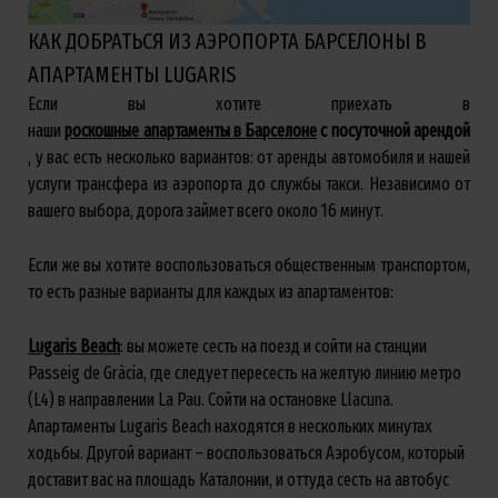
КАК ДОБРАТЬСЯ ИЗ АЭРОПОРТА БАРСЕЛОНЫ В
АПАРТАМЕНТЫ LUGARIS
Если вы хотите приехать в
наши
роскошные
апартаменты
в
Барселоне
с
посуточной
арендой
, у вас есть несколько вариантов: от аренды автомобиля и нашей
услуги трансфера из аэропорта до службы такси. Независимо от
вашего выбора, дорога займет всего около 16 минут.
Если же вы хотите воспользоваться общественным транспортом,
то есть разные варианты для каждых из апартаментов:
Lugaris
Beach
: вы можете сесть на поезд и сойти на станции
Passeig de Gràcia, где следует пересесть на желтую линию метро
(L4) в направлении La Pau. Сойти на остановке Llacuna.
Апартаменты Lugaris Beach находятся в нескольких минутах
ходьбы. Другой вариант – воспользоваться Аэробусом, который
доставит вас на площадь Каталонии, и оттуда сесть на автобус