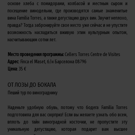
основе хлеба с помидорами, колбасой и местным сыром и
посещение винодельни, где производятся самые знаменитые
вина Familia Torres, а также дегустацию двух вин. Звучит неплохо,
правда? Тогда забронируйте свое место уже сейчас и не упустите
возможность насладиться вживую этим культурным опытом,
насчитывающим сотни лет.
Место проведения программы:
Cellers Torres Centre de Visites
Адрес
: Finca el Maset, б/н Барселона 08796
Цена
: 35 €
ОТ ЛОЗЫ ДО БОКАЛА
Пеший тур по винограднику
Наденьте удобную обувь, потому что бодега Familia Torres
подготовила для вас сюрприз! Если вы желаете узнать обо всем,
вплоть до тайн виноградной косточки, не пропустите эту
уникальную дегустацию, которая подарит вам высшее