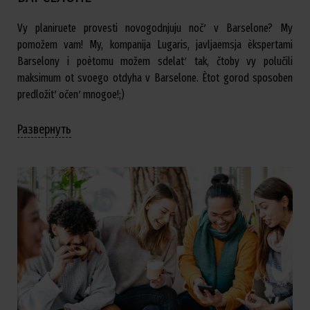
Vy planiruete provesti novogodnjuju nočʹ v Barselone? My
pomožem vam! My, kompanija Lugaris, javljaemsja èkspertami
Barselony i poètomu možem sdelatʹ tak, čtoby vy polučili
maksimum ot svoego otdyha v Barselone. Ètot gorod sposoben
predložitʹ očenʹ mnogoe!;)
Развернуть