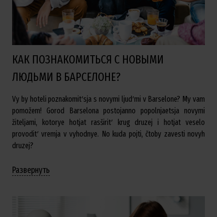
КАК ПОЗНАКОМИТЬСЯ С НОВЫМИ
ЛЮДЬМИ В БАРСЕЛОНЕ?
Vy by hoteli poznakomitʹsja s novymi ljudʹmi v Barselone? My vam
pomožem! Gorod Barselona postojanno popolnjaetsja novymi
žiteljami, kotorye hotjat rasširitʹ krug druzej i hotjat veselo
provoditʹ vremja v vyhodnye. No kuda pojti, čtoby zavesti novyh
druzej?
Развернуть