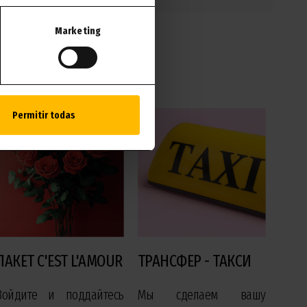
Marketing
вать
Permitir todas
ПАКЕТ C'EST L'AMOUR
ТРАНСФЕР - ТАКСИ
Войдите и поддайтесь
Мы сделаем вашу