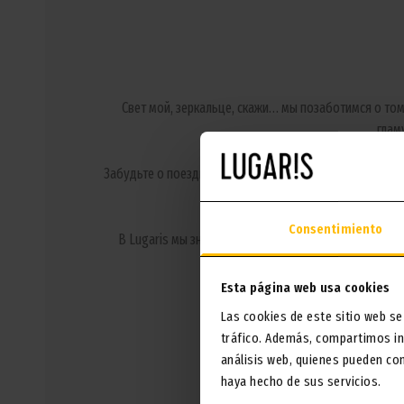
Свет мой, зеркальце, скажи… мы позаботимся о том
глам
Забудьте о поездках, ожиданиях и сложностях. Лучши
Consentimiento
В Lugaris мы знаем, что путешествие — это еще и за
Esta página web usa cookies
Расслабьтесь, позвольте себе немно
Las cookies de este sitio web se
tráfico. Además, compartimos in
análisis web, quienes pueden co
haya hecho de sus servicios.