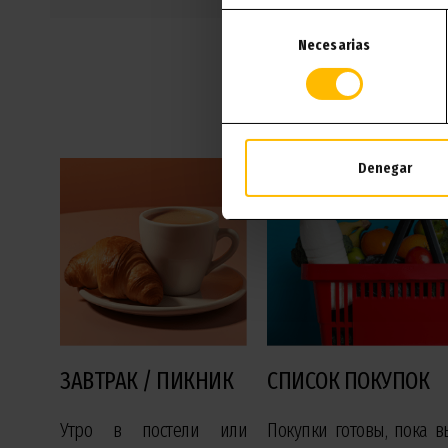
Selección
Necesarias
de
consentimiento
Дру
Denegar
ЗАВТРАК / ПИКНИК
СПИСОК ПОКУПОК
Утро в постели или
Покупки готовы, пока в