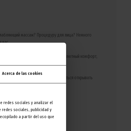
расслабляющий массаж? Процедуру для лица? Немного
 вас.
той, не выходя из апартаментов. Абсолютный комфорт,
Acerca de las cookies
читься от забот, обновиться и отправиться открывать
ур магия начинается перед зеркалом.
e redes sociales y analizar el
redes sociales, publicidad y
copilado a partir del uso que