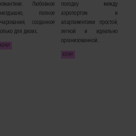
романтике. Любовное
поездку между
гнездышко, полное
аэропортом и
очарования, созданное
апартаментами простой,
только для двоих.
легкой и идеально
организованной.
ХОЧУ!
ХОЧУ!