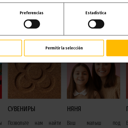
Preferencias
Estadística
гие услуги, которые могут вас заинтересо
Permitir la selección
СУВЕНИРЫ
НЯНЯ
ы
Позвольте нам найти
Ваш малыш под