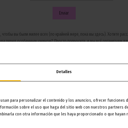
, чтобы вы были милее всех (по крайней мере, пока вы здесь). Хотите 
ура перед особенным ужином? Просто попросите, и мы всё организуем для
е профессионалы приедут прямо к вам, чтобы вы могли насладиться красо
безупречный результат.
Detalles
бота о себе, поэтому этот сервис создан для того, чтобы вы могли отклю
Барселону в своем лучшем воплощении.
го баловства и сияйте как никогда. С нашей услугой косметических процед
 usan para personalizar el contenido y los anuncios, ofrecer funciones d
formación sobre el uso que haga del sitio web con nuestros partners de 
mbinarla con otra información que les haya proporcionado o que hayan re