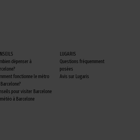
NSEILS
LUGARIS
mbien dépenser à
Questions fréquemment
rcelone?
posées
mment fonctionne le métro
Avis sur Lugaris
 Barcelone?
nseils pour visiter Barcelone
 météo à Barcelone