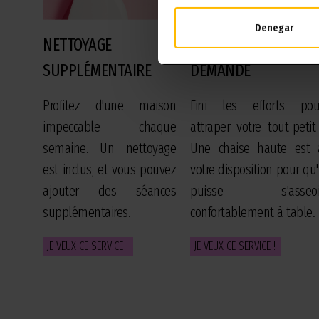
Denegar
NETTOYAGE
CHAISE HAUTE - SUR
SUPPLÉMENTAIRE
DEMANDE
Profitez d'une maison
Fini les efforts pou
impeccable chaque
attraper votre tout-petit 
semaine. Un nettoyage
Une chaise haute est 
est inclus, et vous pouvez
votre disposition pour qu'i
ajouter des séances
puisse s'asseoi
supplémentaires.
confortablement à table.
JE VEUX CE SERVICE !
JE VEUX CE SERVICE !