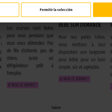
Permitir la selección
LISTE DE COURSES
BAIGNOIRE POUR
BÉBÉ SUR DEMANDE
Les courses sont faites
pour vous pendant que
r
Pour nos petits hôtes,
vous vous détendez. Pas
!
nous mettons à leur
de file d'attente, pas de
à
disposition une baignoire
stress, juste un
l
pour bébé, pour un bain
réfrigérateur prêt à
r
simple, sûr et agréable.
l'emploi.
JE VEUX CE SERVICE !
JE VEUX CE SERVICE !
Suivre