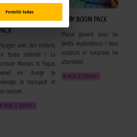
Permitir todas
MAMAS & PAPAS
BABY BOOM PACK
PACK
Plaisir garanti pour les
petits explorateurs ! Jeux,
Voyagez avec des enfants
couleurs et surprises les
en toute sérénité ! La
attendent.
formule Mamas & Papas
prend en charge le
JE VEUX CE SERVICE !
ménage, le transport et
les courses.
JE VEUX CE SERVICE !