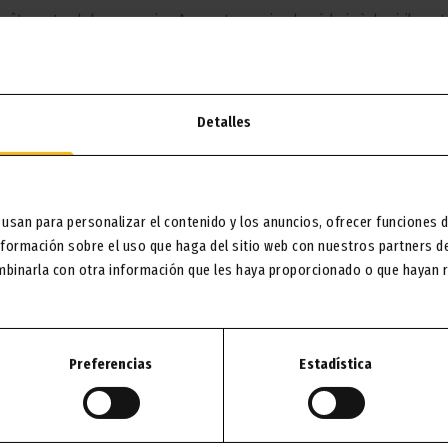
êtes entre de bonnes mains. Avec notre service de médecin à domicile, votre
Detalles
 usan para personalizar el contenido y los anuncios, ofrecer funciones d
utres services susceptibles de vous intéresser
formación sobre el uso que haga del sitio web con nuestros partners de 
mbinarla con otra información que les haya proporcionado o que hayan re
Preferencias
Estadística