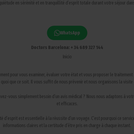
uiétude en sérénité et en tranquillité d’esprit totale durant votre séjour d
WhatsApp
Doctors Barcelona: + 34 689 327 144
Inicio
ement pour vous examiner, évaluer votre état et vous proposer le traitement 
 quoi que ce soit. Il vous suffit de nous prévenir et nous organisons la visite e
 avez-vous simplement besoin d’un avis médical ? Nous nous adaptons à votre
et efficaces.
é d’esprit est essentielle à la réussite d’un voyage. C’est pourquoi ce servi
informations claires et la certitude d’être pris en charge à chaque instant.