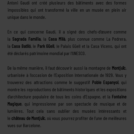
Antoni Gaudí ont créé plusieurs des bâtiments avec des formes
impossibles qui ont transformé la ville en un musée en plein air
unique dans le monde.
En ce qui concerne Gaudí, il a signé des chefs-d’œuvre comme
la
Sagrada Família
, la
Casa Milà
, plus connue comme La Pedrera,
la
Casa Batlló
, le
Park Güell
, le Palais Güell et la Casa Vicens, qui ont
été déclarés patrimoine mondial par l’UNESCO.
De la même manière, il faut découvrir aussi la montagne de
Montjuïc
,
urbanisée à l’occasion de l’Exposition Internationale de 1929. Vous y
trouverez des attractions comme le suggestif
Poble Espanyol
, qui
montre les reproductions de bâtiments historiques et les expositions
d’architecture populaire de tous les coins d’Espagne, et la
Fontaine
Magique
, qui impressionne par son spectacle de musique et de
lumières. Tout cela sans oublier des musées intéressants et
le
château de Montjuïc
, où vous pourrez profiter de l’une de meilleures
vues sur Barcelone.