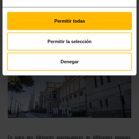
d’une paella d’authentique goût méditerranéen.
De toute façon, si vous cherchez quelque chose de vraiment différent,
Permitir todas
n’oubliez pas que la
ville dispose d’un bar de glace
: l’Ice Barcelona, où
vous pourrez prendre un verre à −5 ° C (avec des vêtements
thermiques, naturellement).
Permitir la selección
ART ET MUSEES A BARCELONE
Denegar
En outre des bâtiments spectaculaires de différentes époques,