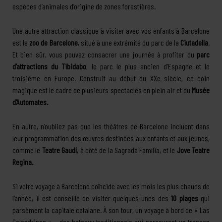
espèces d’animales d’origine de zones forestières.
Une autre attraction classique à visiter avec vos enfants à Barcelone
est le
zoo de Barcelone
, situé à une extrémité du parc de la
Ciutadella
.
Et bien sûr, vous pouvez consacrer une journée à profiter du
parc
d’attractions du Tibidabo
, le parc le plus ancien d’Espagne et le
troisième en Europe. Construit au début du XXe siècle, ce coin
magique est le cadre de plusieurs spectacles en plein air et du
Musée
d’Automates.
En autre, n’oubliez pas que les théâtres de Barcelone incluent dans
leur programmation des œuvres destinées aux enfants et aux jeunes,
comme le
Teatre Gaudí
, à côté de la Sagrada Família, et le
Jove Teatre
Regina.
Si votre voyage à Barcelone coïncide avec les mois les plus chauds de
l’année, il est conseillé de visiter quelques-unes des
10 plages
qui
parsèment la capitale catalane. À son tour, un voyage à bord de « Las
Golondrinas » – des bateaux traditionnels qui parcourent un tronçon