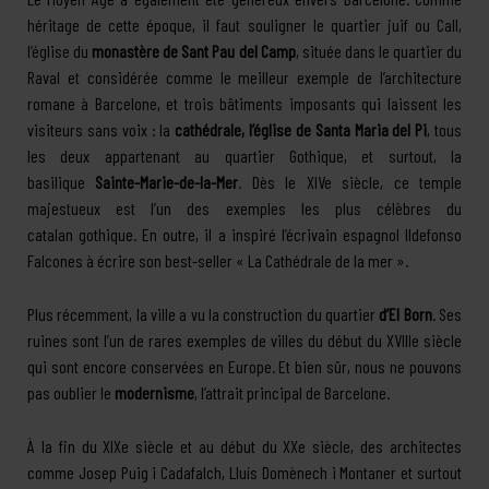
héritage de cette époque, il faut souligner le quartier juif ou Call,
l’église du
monastère de Sant Pau del Camp
, située dans le quartier du
Raval et considérée comme le meilleur exemple de l’architecture
romane à Barcelone, et trois bâtiments imposants qui laissent les
visiteurs sans voix : la
cathédrale, l’église de Santa Maria del Pi
, tous
les deux appartenant au quartier Gothique, et surtout, la
basilique
Sainte-Marie-de-la-Mer
. Dès le XIVe siècle, ce temple
majestueux est l’un des exemples les plus célèbres du
catalan gothique. En outre, il a inspiré l’écrivain espagnol Ildefonso
Falcones à écrire son best-seller « La Cathédrale de la mer ».
Plus récemment, la ville a vu la construction du quartier
d’El Born
. Ses
ruines sont l’un de rares exemples de villes du début du XVIIIe siècle
qui sont encore conservées en Europe. Et bien sûr, nous ne pouvons
pas oublier le
modernisme
, l’attrait principal de Barcelone.
À la fin du XIXe siècle et au début du XXe siècle, des architectes
comme Josep Puig i Cadafalch, Lluís Domènech i Montaner et surtout