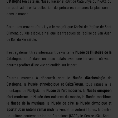
Catalogne
(en catalan, Museu Nacional d’Art de Catalunya ou MNAC), où
on peut admirer la collection de peintures romanes la plus connu
dans le monde.
Parmi ses œuvres d’art, il y a le magnifique Christ de l’église de Sant
Climent, du XIIe siècle, ainsi que les fresques de l’église de San Juan
de Boí, du XIe siècle.
Il est également très intéressant de visiter le
Musée de l’Histoire de la
Catalogne
, situé dans un beau palais avec une terrasse, où vous
pourrez profiter d’une vue splendide sur le port.
D’autres musées à découvrir sont le
Musée d’Archéologie de
Catalogne
, le
Musée ethnologique et CaixaFòrum
, tous situés à la
montagne de
Montjuïc
; le
Musée de l’art moderne
, le
Musée européen
d’art moderne
, le
Musée des cultures du monde
, le
Musée maritime
,
le
Musée de la musique
, le
Musée de cire
, le
Musée olympique et
sportif Joan Antoni Samaranch
, la Fondation Antoni Tàpies, le Centre
de culture contemporaine de Barcelone (CCCB), le Centre d’Art Santa