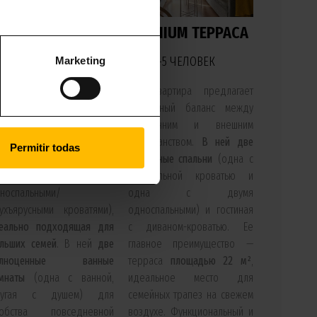
AMILY RAMBLA
PREMIUM ТЕРРАСА
2-4 ЧЕЛОВЕКА
2-5 ЧЕЛОВЕК
Marketing
ная квартира, в которой
Эта квартира предлагает
иоритет отдается отдыху,
идеальный баланс между
с
двумя отдельными
внутренним и внешним
альнями
(одна с
пространством.
В ней две
Permitir todas
успальной кроватью и
отдельные спальни
(одна с
дна с двумя
двуспальной кроватью и
носпальными/
одна с двумя
ухъярусными кроватями),
односпальными) и гостиная
еально подходящая для
с диваном-кроватью. Ее
льших семей
. В ней
две
главное преимущество —
олноценные ванные
терраса
площадью 22 м²
,
мнаты
(одна с ванной,
идеальное место для
ругая с душем) для
семейных трапез на свежем
добства повседневной
воздухе. Функциональный и