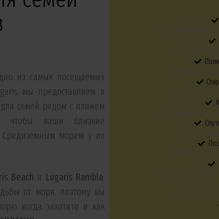
в
Полн
дно из самых посещаемых
Сти
garis мы предоставляем в
К
для семей рядом с пляжем
к, чтобы ваши близкие
Спут
о Средиземным морем у их
Пос
ris Beach
и
Lugaris Rambla
,
одьбы от моря, поэтому вы
орю когда захотите и как