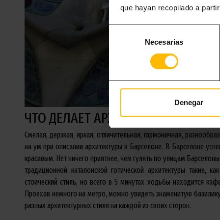
que hayan recopilado a parti
Selección
Necesarias
de
consentimiento
Denegar
ЧТО ДЕЛАЕТ АРХИТЕКТУРУ БАРСЕ
Смелая, дерзкая, яркая, отличительная, гармоничная, разнообра
на ум при описании архитектуры в Барселоне. В Барселоне успе
красивым. Нет ничего приятнее, чем гулять по улицам Барселон
традиционной каталонской готической архитектуры такие, ка
стоический стиль, но всего в 5 минутах ходьбы находится ка
Проехав немного на метро, можно увидеть знаменитую базилику
разных архитектурных стиля на каждой из своих сторон.