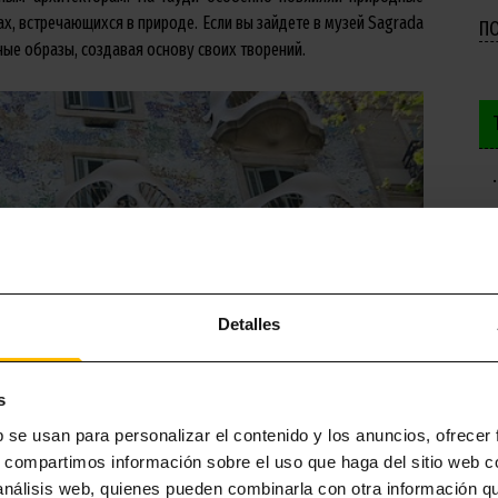
х, встречающихся в природе. Если вы зайдете в музей Sagrada
П
нные образы, создавая основу своих творений.
Detalles
s
b se usan para personalizar el contenido y los anuncios, ofrecer
s, compartimos información sobre el uso que haga del sitio web 
 análisis web, quienes pueden combinarla con otra información q