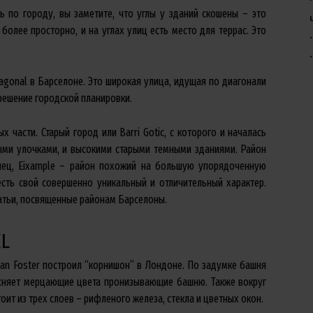
ь по городу, вы заметите, что углы у зданий скошены – это
 более просторно, и на углах улиц есть место для террас. Это
agonal в Барселоне. Это широкая улица, идущая по диагонали
решение городской планировки.
части. Старый город или Barri Gotic, с которого и началась
рыми улочками, и высокими старыми темными зданиями. Район
онец, Eixample – район похожий на большую упорядоченную
есть свой совершенно уникальный и отличительный характер.
татьи, посвященные районам Барселоны.
EL
man Foster построил “корнишон” в Лондоне. По задумке башня
сняет мерцающие цвета пронизывающие башню. Также вокруг
ит из трех слоев – рифленого железа, стекла и цветных окон.