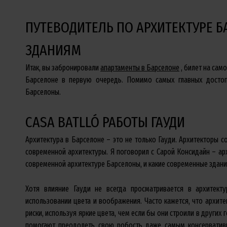
ПУТЕВОДИТЕЛЬ ПО АРХИТЕКТУРЕ 
ЗДАНИЯМ
Итак, вы забронировали
апартаменты в Барселоне
, билет на само
Барселоне в первую очередь. Помимо самых главных достопр
Барселоны.
CASA BATLLÓ РАБОТЫ ГАУДИ
Архитектура в Барселоне – это не только Гауди. Архитекторы с
современной архитектуры. Я поговорил с Сарой Консидайн – ар
современной архитектуре Барселоны, и какие современные здания
Хотя влияние Гауди не всегда просматривается в архитект
использовании цвета и воображения. Часто кажется, что архит
риски, используя яркие цвета, чем если бы они строили в других
помогают преодолеть свою робость даже самым консерватив