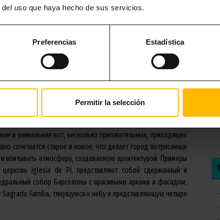
r del uso que haya hecho de sus servicios.
Preferencias
Estadística
Permitir la selección
ЛОНЫ ТАКОЙ ОТЛИЧИТЕЛЬНОЙ?
зная и уникальная вот, несколько прилагательных, приходящих
шно сочетается старое и новое, что делает город потрясающе
ы и впитывать атмосферу, создаваемую архитектурой. Примеры
к церковь Iglesia de Pi, представляют собой сдержанный и
федральный собор Барселоны с красивыми арками и фасадом.
 Sagrada Familia, тянущуюся к небу и представляющую четыре