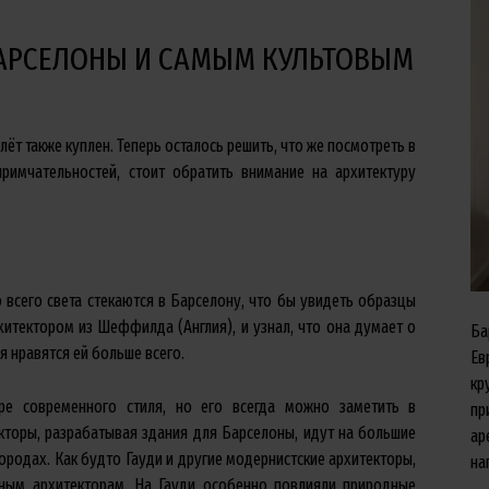
БАРСЕЛОНЫ И САМЫМ КУЛЬТОВЫМ
лёт также куплен. Теперь осталось решить, что же посмотреть в
имчательностей, стоит обратить внимание на архитектуру
о всего света стекаются в Барселону, что бы увидеть образцы
хитектором из Шеффилда (Англия), и узнал, что она думает о
Ба
 нравятся ей больше всего.
Ев
кр
уре современного стиля, но его всегда можно заметить в
пр
екторы, разрабатывая здания для Барселоны, идут на большие
ар
 городах. Как будто Гауди и другие модернистские архитекторы,
на
ным архитекторам. На Гауди особенно повлияли природные