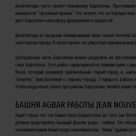
Архитекторы часто хвалят планировку Барселоны. Прогуливаяс
называется “срезанная кромка”. Это значит, что на перекрестках
дает Барселоне атмосферу дружелюбия и общности.
Архитекторы и городские планировщики также хвалят Avenida Di
через центр города. В своем время эта улица был оригинальным 
Центральную часть Барселоны можно разделить на три основных 
сама Барселона. Этот район характеризуется извилистыми ста
Raval, который расширял оригинальный старый город, и, нак
“решетку”, пристроенный к старому городу. У каждого района 
Чтобы подробнее узнать про районы Барселоны, читайте наши с
БАШНЯ AGBAR РАБОТЫ JEAN NOUV
Ходят слухи, что эта башня была разработана до того, как Nor
должна представлять бьющий фонтан воды – гейзер. Это объя
основания башни бежит вода, напоминая ров. “Кожа” здания состо