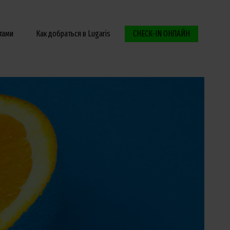
тами
Как добраться в Lugaris
CHECK-IN ОНЛАЙН