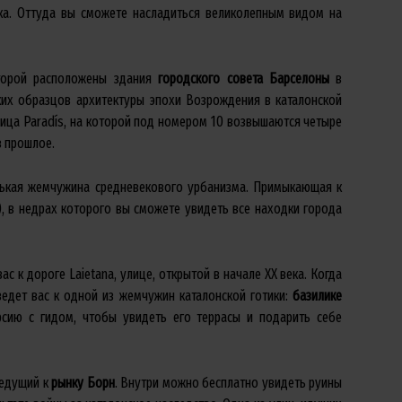
ка. Оттуда вы сможете насладиться великолепным видом на
торой расположены здания
городского совета Барселоны
в
дких образцов архитектуры эпохи Возрождения в каталонской
улица Paradís, на которой под номером 10 возвышаются четыре
в прошлое.
нькая жемчужина средневекового урбанизма. Примыкающая к
, в недрах которого вы сможете увидеть все находки города
вас к дороге Laietana, улице, открытой в начале XX века. Когда
иведет вас к одной из жемчужин каталонской готики:
базилике
урсию с гидом, чтобы увидеть его террасы и подарить себе
ведущий к
рынку Борн
. Внутри можно бесплатно увидеть руины