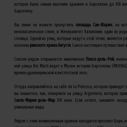
которая была самым высоким зданием в Барселоне до XIX ве
Барселону.
Вы также не можете пропустить
площадь Сан-Жауме
, на ко
неоклассическом стиле, и Женералитет Каталонии, один из ре
столице. Одной из улиц, которые ведут к этой точке, является 
колонны
римского храма Августа
. Самое настоящее путешествие 
Совсем рядом открывается живописная
Пласа-дель-Рей
, мале
ней улица Rei Martí ведет к Музею истории Барселоны (MUHBA)
времен древнеримской и вестготской эпох.
Оттуда направляйтесь на calle de la Princesa, которая приведет 
вы окажетесь там, поверните на улицу Argenteria, которая пр
Санта-Мария-дель-Мар
XIV века. Если хотите, закажите экск
уникальные виды.
Рядом с этим великолепным храмом находится проспект Борн, 