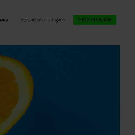
тами
Как добраться в Lugaris
CHECK-IN ОНЛАЙН