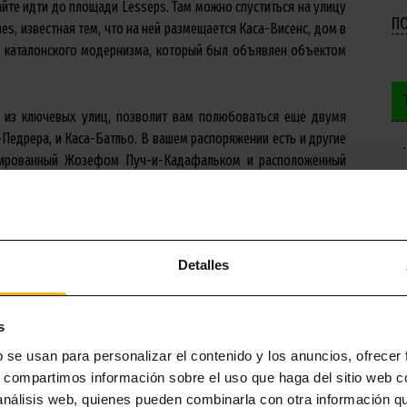
жайте идти до площади Lesseps. Там можно спуститься на улицу
П
nes, известная тем, что на ней размещается Каса-Висенс, дом в
и каталонского модернизма, который был объявлен объектом
а из ключевых улиц, позволит вам полюбоваться еще двумя
-Педрера, и Каса-Батльо. В вашем распоряжении есть и другие
ектированный Жозефом Пуч-и-Кадафальком и расположенный
оменека-и-Монтанера.
м из центров жизни каталонской столицы, мы рекомендуем вам
й яркой и знаменитой улице города. Вам нужны идеи? Вот 12
Detalles
s
b se usan para personalizar el contenido y los anuncios, ofrecer
s, compartimos información sobre el uso que haga del sitio web 
 análisis web, quienes pueden combinarla con otra información q