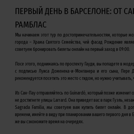
ПЕРВЫЙ ДЕНЬ В БАРСЕЛОНЕ: ОТ С
РАМБЛАС
Мы начинаем этот тур по достопримечательностям, которые мо
города – Храма Святого Семейства, чей фасад Рождение являе
советуем бронировать билеты онлайн на первый заход в 09:00.
Посе этого, поднимаясь по проспекту Гауди, вы попадете в моде
с подписью Луиса Доменека-и-Монтанера и его сына, Пере 
рекомендуется посетить это место с гидом, но нужно учитывать, 
Из Сан-Пау отправляйтесь по Guinardó, который позже изменит св
не достигнете улицы Larrard. Она приведет вас в парк Гуэль, нез
Sagrada Familia, мы советуем вам купить билет онлайн. В д
времени, имейте в виду при планировании вашего первого дня в Б
же вы сэкономите время на очередях.