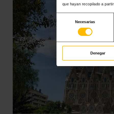
que hayan recopilado a parti
Selección
Necesarias
de
consentimiento
Denegar