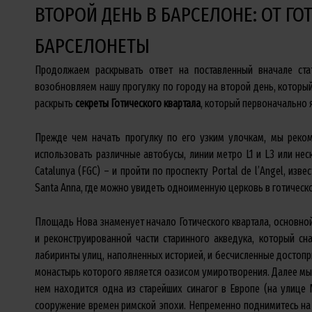
ВТОРОЙ ДЕНЬ В БАРСЕЛОНЕ: ОТ ГО
БАРСЕЛОНЕТЫ
Продолжаем раскрывать ответ на поставленный вначале ст
возобновляем нашу прогулку по городу на второй день, которы
раскрыть
секреты Готического квартала
, который первоначально 
Прежде чем начать прогулку по его узким улочкам, мы реко
использовать различные автобусы, линии метро L1 и L3 или неско
Catalunya (FGC) – и пройти по проспекту Portal de l’Angel, из
Santa Anna, где можно увидеть одноименную церковь в готическо
Площадь Нова знаменует начало Готического квартала, основной
и реконструированной части старинного акведука, который с
лабиринты улиц, наполненных историей, и бесчисленные достопр
монастырь которого является оазисом умиротворения. Далее мы 
нем находится одна из старейших синагог в Европе (на улице M
сооружение времен римской эпохи. Непременно поднимитесь н