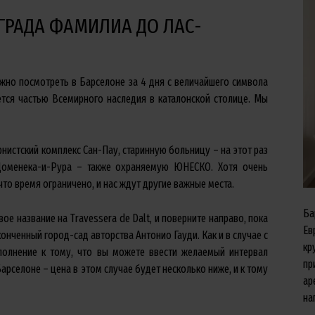
АГРАДА ФАМИЛИА ДО ЛАС-
жно посмотреть в Барселоне за 4 дня с величайшего символа
тся частью Всемирного наследия в каталонской столице. Мы
рнистский комплекс Сан-Пау, старинную больницу – на этот раз
Доменека-и-Рура – также охраняемую ЮНЕСКО. Хотя очень
что время ограничено, и нас ждут другие важные места.
Ба
ое название на Travessera de Dalt, и поверните направо, пока
Ев
аконченный город-сад авторства Антонио Гауди. Как и в случае с
кр
ополнение к тому, что вы можете ввести желаемый интервал
пр
арселоне – цена в этом случае будет несколько ниже, и к тому
ар
на