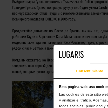
Выйдя из парка Гуэль, вернитесь к Travessera de Dalt и продол
Гран-де-Грасиа. Далее, по правую руку, у вас будет улица Caroli
нео-мудехарском стиле Гауди и с многочисленными элементам
Всемирного наследия ЮНЕСКО в 2005 году.
Продолжайте движение по Пасео-де-Грасиа, так как эта, одн
работами Гауди в Барселоне: Каса-Мила, также известная как Да
модернистские здания, такие как Каса-Аматльер, дом, спро
рядом с Каса-Батльо, а также Каса-Льео-Морера архитектора Д
Когда вы окажетесь на Пласа-де-Каталуния, что является одни
завершить ваш первый день в Барселоне, прогулявшись по само
Consentimiento
вещей, которые нужно сделать на Лас-Рамблас.
Esta página web usa cookie
Las cookies de este sitio we
y analizar el tráfico. Ademá
redes sociales, publicidad y