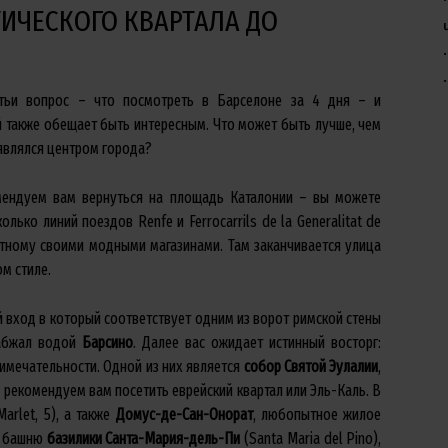
ТИЧЕСКОГО КВАРТАЛА ДО
атьи вопрос – что посмотреть в Барселоне за 4 дня – и
й также обещает быть интересным. Что может быть лучше, чем
являлся центром города?
мендуем вам вернуться на площадь Каталонии – вы можете
лько линий поездов Renfe и Ferrocarrils de la Generalitat de
вестному своими модными магазинами. Там заканчивается улица
м стиле.
 вход в который соответствует одним из ворот римской стены
набжал водой
Барсино
. Далее вас ожидает истинный восторг:
имечательности. Одной из них является
собор Святой Эулалии
,
рекомендуем вам посетить еврейский квартал или Эль-Каль. В
arlet, 5), а также
Домус-де-Сан-Онорат
, любопытное жилое
а башню
базилики Санта-Мария-дель-Пи
(Santa Maria del Pino),