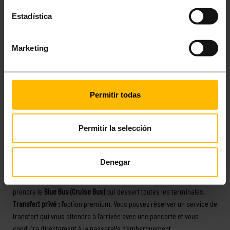
est une ville très bien préparée, mais connaître les détails logistiques
Estadística
vous fera gagner du temps et vous évitera des soucis inutiles.
COMMENT ALLER DE L’AÉROPORT EL PRAT AU
Marketing
PORT
Il existe
trois principales façons
d’effectuer ce trajet, selon votre
Permitir todas
budget et le volume de vos bagages :
Permitir la selección
Taxi ou VTC :
l’option la plus confortable si vous voyagez avec
plusieurs valises. Le trajet dure environ 15 à 20 minutes et propose un
tarif fixe pour le quai des croisières.
Denegar
Aerobús + Cruise Bus :
vous pouvez prendre l’Aerobús jusqu’à la Plaça
Catalunya, descendre vers les Ramblas (station Drassanes) puis
prendre le
Blue Bus (Cruise Bus)
qui dessert toutes les terminales.
Transfert privé :
l’option premium. Vous pouvez réserver un service de
transfert qui vous attendra à l’arrivée avec une pancarte et vous
conduira directement à la passerelle d’embarquement.