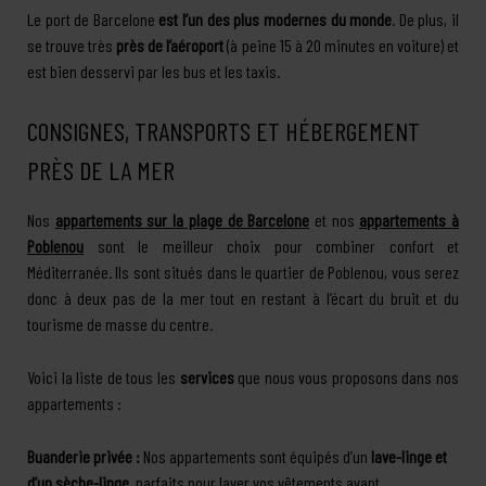
Le port de Barcelone
est l’un des plus modernes du monde
. De plus, il
se trouve très
près de l’aéroport
(à peine 15 à 20 minutes en voiture) et
est bien desservi par les bus et les taxis.
CONSIGNES, TRANSPORTS ET HÉBERGEMENT
PRÈS DE LA MER
Nos
appartements sur la plage de Barcelone
et nos
appartements à
Poblenou
sont le meilleur choix pour combiner confort et
Méditerranée. Ils sont situés dans le quartier de Poblenou, vous serez
donc à deux pas de la mer tout en restant à l’écart du bruit et du
tourisme de masse du centre.
Voici la liste de tous les
services
que nous vous proposons dans nos
appartements :
Buanderie privée :
Nos appartements sont équipés d’un
lave-linge et
d’un sèche-linge
, parfaits pour laver vos vêtements avant