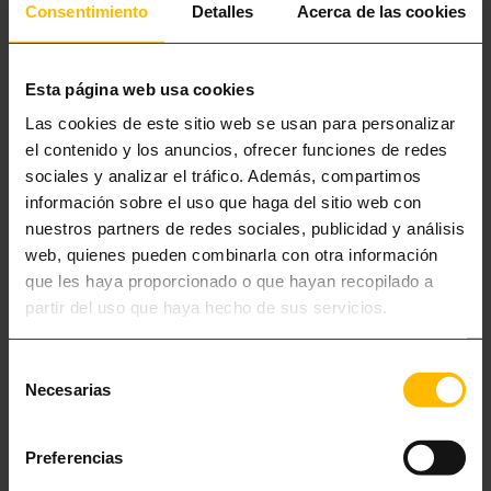
Consentimiento
Detalles
Acerca de las cookies
MONTSERRAT OU LES VIGNOBLES DU PENEDÈS
Si vous avez un jour supplémentaire, nous vous recommandons de
Esta página web usa cookies
quitter la ville
pour découvrir l’essence de la Catalogne :
Las cookies de este sitio web se usan para personalizar
el contenido y los anuncios, ofrecer funciones de redes
Montserrat :
une montagne unique au monde avec un monastère
sociales y analizar el tráfico. Además, compartimos
accroché à la roche. C’est un lieu spirituel offrant des vues
información sobre el uso que haga del sitio web con
spectaculaires.
nuestros partners de redes sociales, publicidad y análisis
Le Penedès :
à moins d’une heure, vous pouvez visiter le berceau du
web, quienes pueden combinarla con otra información
cava et du vin catalan. Profitez d’une dégustation au milieu des
que les haya proporcionado o que hayan recopilado a
vignobles et levez votre verre à vos vacances.
partir del uso que haya hecho de sus servicios.
Si vous prévoyez de rester plus longtemps en ville, chez Lugaris nous
proposons également des
appartements de longue durée à Barcelone
Selección
pour que vous puissiez séjourner avec tout le confort nécessaire.
Necesarias
de
consentimiento
Logistique pour les croisiéristes : tout sous contrôle
Preferencias
Planifier les transferts et les bagages est essentiel
pour que
l’expérience avant et après la croisière soit une réussite. Barcelone