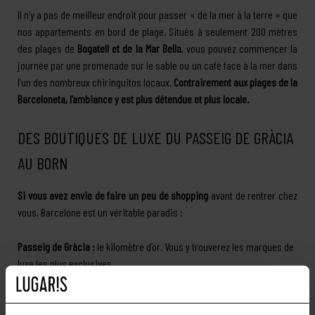
Il n’y a pas de meilleur endroit pour passer « de la mer à la terre » que
nos appartements en bord de plage. Situés à seulement 200 mètres
des plages de
Bogatell et de la Mar Bella
, vous pouvez commencer la
journée par une promenade sur le sable ou un café face à la mer dans
l’un des nombreux chiringuitos locaux.
Contrairement aux plages de la
Barceloneta, l’ambiance y est plus détendue et plus locale.
DES BOUTIQUES DE LUXE DU PASSEIG DE GRÀCIA
AU BORN
Si vous avez envie de faire un peu de shopping
avant de rentrer chez
vous, Barcelone est un véritable paradis :
Passeig de Gràcia :
le kilomètre d’or. Vous y trouverez les marques de
luxe les plus exclusives.
El Born :
perdez-vous dans ses ruelles étroites pour découvrir des
créateurs de bijoux, des boutiques de cuir local et des magasins de
design indépendant.