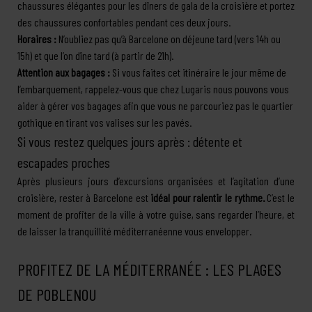
chaussures élégantes pour les dîners de gala de la croisière et portez
des chaussures confortables pendant ces deux jours.
Horaires :
N’oubliez pas qu’à Barcelone on déjeune tard (vers 14h ou
15h) et que l’on dîne tard (à partir de 21h).
Attention aux bagages :
Si vous faites cet itinéraire le jour même de
l’embarquement, rappelez-vous que chez Lugaris nous pouvons vous
aider à gérer vos bagages afin que vous ne parcouriez pas le quartier
gothique en tirant vos valises sur les pavés.
Si vous restez quelques jours après : détente et
escapades proches
Après plusieurs jours d’excursions organisées et l’agitation d’une
croisière, rester à Barcelone est
idéal pour ralentir le rythme.
C’est le
moment de profiter de la ville à votre guise, sans regarder l’heure, et
de laisser la tranquillité méditerranéenne vous envelopper.
PROFITEZ DE LA MÉDITERRANÉE : LES PLAGES
DE POBLENOU