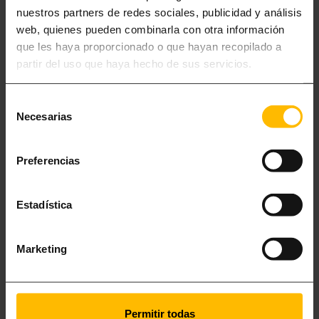
nuestros partners de redes sociales, publicidad y análisis
web, quienes pueden combinarla con otra información
que les haya proporcionado o que hayan recopilado a
partir del uso que haya hecho de sus servicios.
Selección
Necesarias
de
consentimiento
Preferencias
APPARTAMENTI PER 2-3
Estadística
APPARTAMENTI A BARCELLONA DA 2 A 3 PERSONE – BUSINESS Stai
pensando di trasferirti a Barcellona per motivi professionali, da solo
Marketing
o in compagnia di un’altra persona? In tal caso ti invitiamo a scoprire
tutto …
Read less
Permitir todas