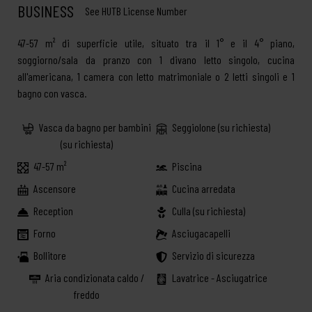
BUSINESS
See HUTB License Number
47-57 m² di superficie utile, situato tra il 1° e il 4° piano,
soggiorno/sala da pranzo con 1 divano letto singolo, cucina
all'americana, 1 camera con letto matrimoniale o 2 letti singoli e 1
bagno con vasca.
Vasca da bagno per bambini
Seggiolone (su richiesta)
(su richiesta)
47-57 m²
Piscina
Ascensore
Cucina arredata
Reception
Culla (su richiesta)
Forno
Asciugacapelli
Bollitore
Servizio di sicurezza
Aria condizionata caldo /
Lavatrice - Asciugatrice
freddo