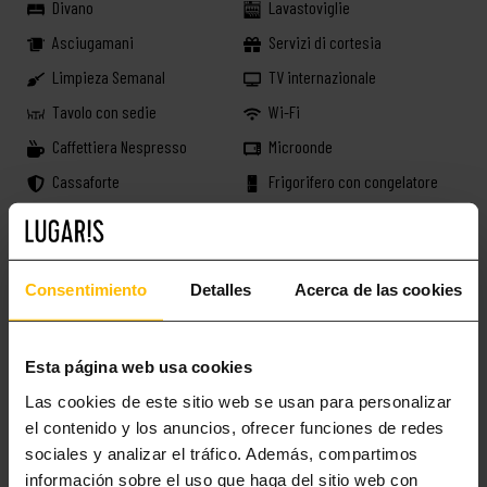
Divano
Lavastoviglie
Asciugamani
Servizi di cortesia
Limpieza Semanal
TV internazionale
Tavolo con sedie
Wi-Fi
Caffettiera Nespresso
Microonde
Cassaforte
Frigorifero con congelatore
Letto matromoniale
Pacchetto di pulizie
Capsule del caffè
Ferro da stiro
Consentimiento
Detalles
Acerca de las cookies
Prenota ora!
Esta página web usa cookies
ALTRE NOTIZIE INTERESSANTI
Las cookies de este sitio web se usan para personalizar
el contenido y los anuncios, ofrecer funciones de redes
sociales y analizar el tráfico. Además, compartimos
información sobre el uso que haga del sitio web con