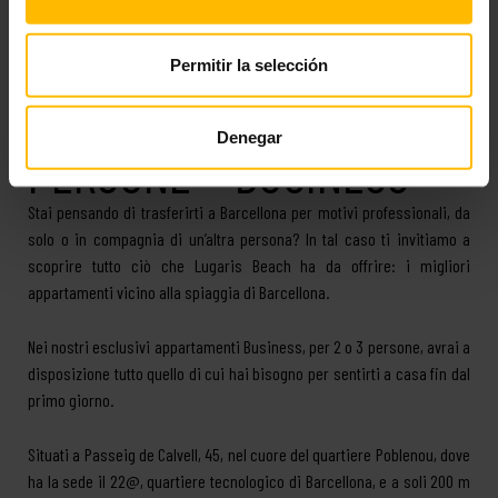
APPARTAMENTI A
Permitir la selección
BARCELLONA DA 2 A 3
Denegar
PERSONE – BUSINESS
Stai pensando di trasferirti a Barcellona per motivi professionali, da
solo o in compagnia di un’altra persona? In tal caso ti invitiamo a
scoprire tutto ciò che Lugaris Beach ha da offrire: i migliori
appartamenti vicino alla spiaggia di Barcellona.
Nei nostri esclusivi appartamenti Business, per 2 o 3 persone, avrai a
disposizione tutto quello di cui hai bisogno per sentirti a casa fin dal
primo giorno.
Situati a Passeig de Calvell, 45, nel cuore del quartiere Poblenou, dove
ha la sede il 22@, quartiere tecnologico di Barcellona, e a soli 200 m