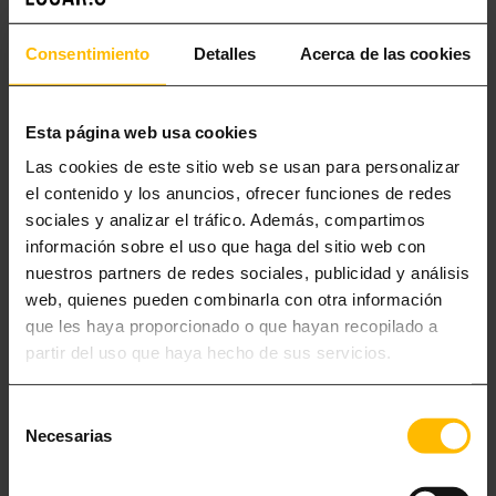
ARRIVO A BARCELLONA NEL WEEKEND A TARDA NOTTE,
QUANDO TUTTI I NEGOZI SONO GIÀ CHIUSI. POSSO RICHIEDERE
Consentimiento
Detalles
Acerca de las cookies
IL SERVIZIO DI SPESA AL SUPERMERCATO DI LUGARIS?
VIAGGIO CON UN BAMBINO A SEGUITO. È POSSIBILE AVERE UNA
Esta página web usa cookies
CULLA NEL MIO APPARTAMENTO? IL SERVIZIO HA UN COSTO
Las cookies de este sitio web se usan para personalizar
EXTRA?
el contenido y los anuncios, ofrecer funciones de redes
sociales y analizar el tráfico. Además, compartimos
información sobre el uso que haga del sitio web con
SI PUÒ USUFRUIRE DI UN SERVIZIO DI BABYSITTING?
nuestros partners de redes sociales, publicidad y análisis
web, quienes pueden combinarla con otra información
GLI APPARTAMENTI DI LUGARIS VENGONO REGOLARMENTE
que les haya proporcionado o que hayan recopilado a
PULITI?
partir del uso que haya hecho de sus servicios.
Selección
LA RETE INTERNET È PRESENTE IN TUTTI GLI APPARTAMENTI
Necesarias
de
LUGARIS?
consentimiento