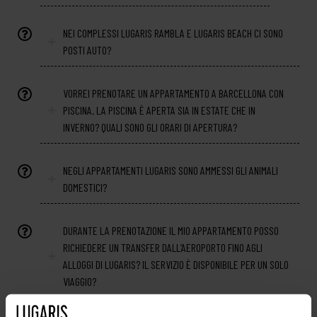
NEI COMPLESSI LUGARIS RAMBLA E LUGARIS BEACH CI SONO
POSTI AUTO?
VORREI PRENOTARE UN APPARTAMENTO A BARCELLONA CON
PISCINA. LA PISCINA È APERTA SIA IN ESTATE CHE IN
INVERNO? QUALI SONO GLI ORARI DI APERTURA?
NEGLI APPARTAMENTI LUGARIS SONO AMMESSI GLI ANIMALI
DOMESTICI?
DURANTE LA PRENOTAZIONE IL MIO APPARTAMENTO POSSO
RICHIEDERE UN TRANSFER DALL’AEROPORTO FINO AGLI
ALLOGGI DI LUGARIS? IL SERVIZIO È DISPONIBILE PER UN SOLO
VIAGGIO?