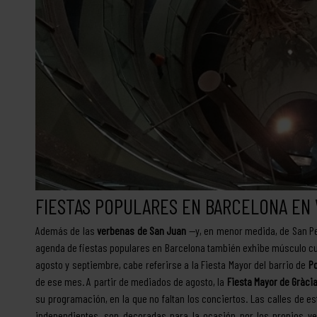
FIESTAS POPULARES EN BARCELONA EN
Además de las
verbenas de San Juan
—y, en menor medida, de San Ped
agenda de fiestas populares en Barcelona también exhibe músculo cuan
agosto y septiembre, cabe referirse a la Fiesta Mayor del barrio de
Po
de ese mes. A partir de mediados de agosto, la
Fiesta Mayor de Gràci
su programación, en la que no faltan los conciertos. Las calles de e
independientes, son decoradas para la ocasión por los propios v