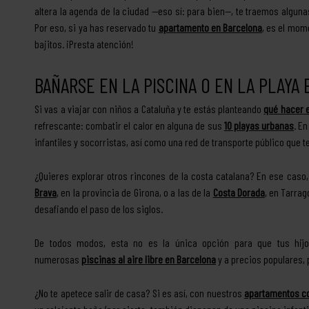
altera la agenda de la ciudad —eso sí: para bien—, te traemos algu
Por eso, si ya has reservado tu
apartamento en Barcelona
, es el mom
bajitos. ¡Presta atención!
BAÑARSE EN LA PISCINA O EN LA PLAYA
Si vas a viajar con niños a Cataluña y te estás planteando
qué hacer 
refrescante: combatir el calor en alguna de sus
10 playas urbanas
. E
infantiles y socorristas, así como una red de transporte público que te
¿Quieres explorar otros rincones de la costa catalana? En ese ca
Brava
, en la provincia de Girona, o a las de la
Costa Dorada
, en Tarra
desafiando el paso de los siglos.
De todos modos, esta no es la única opción para que tus hij
numerosas
piscinas al aire libre en Barcelona
y a precios populares, 
¿No te apetece salir de casa? Si es así, con nuestros
apartamentos co