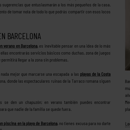
nas sugerencias que entusiasmarán a los más pequeños de la casa.
ento de tomar nota de todo lo que podrás compartir con esos locos
 EN BARCELONA
en verano en Barcelona
, es inevitable pensar en una idea de lo más
n ellas encontrarás servicios básicos como duchas, zona de juegos
 permitirá llegar a la zona sin problemas.
so, nada mejor que marcarse una escapada a las
playas de la Costa
gona, donde las espectaculares ruinas de la Tarraco romana siguen
Ba
mu
añ
Me
os se den un chapuzón; en verano también puedes encontrar
pl
para que nadie de la familia se quede fuera.
Le
n piscina en la playa de Barcelona
, no tienes excusa para no darte