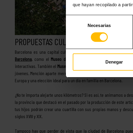
que hayan recopilado a parti
Selección
Necesarias
de
consentimiento
PROPUESTAS CULTURALES PARA NIÑOS
Barcelona es una capital cultural de primer orden, también para
Barcelona
, como el
Museo de las Ilusiones, el CaixaFòrum o el 
Denegar
interactivas. También el
Museu Blau,
dedicado a las ciencias naturale
jóvenes. Mención aparte merece el singular
Museo de Autómatas
de
Europa y una elección ideal para un día en familia en Barcelona.
¿No te importa alejarte unos kilómetros? Si es así, te animamos a des
la provincia que destacó en el pasado por la producción de este artícu
tus hijos podrán crear una cuartilla con sus propias manos y descu
siglos XVIII y XIX.
Tampoco hay que perder de vista que la ciudad de Barcelona pu