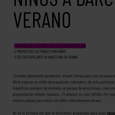
VERANO
1
BAÑARSE EN LA PISCINA O EN LA PLAYA EN BARCELONA
2
PROPUESTAS CULTURALES PARA NIÑOS
3
FIESTAS POPULARES EN BARCELONA EN VERANO
¿Te estás planteando aprovechar el buen tiempo para una escapada en
Allí te esperan un sinfín de propuestas culturales y de ocio, perfect
magníficos paisajes de montaña, un parque de atracciones, cines con 
programación infantil, museos… El abanico es casi infinito. Por es
mejores planes para viajar con niños a Barcelona en verano.
No es la primera vez que te ofrecemos propuestas para unas
vaca