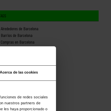
TAGS
Alrededores de Barcelona
Barrios de Barcelona
Compras en Barcelona
Cultura en Barcelona
Deporte en Barcelona
Excursiones desde Barcelona
Gastronomía en Barcelona
Acerca de las cookies
Historia de Barcelona
Monumentos de Barcelona
Naturaleza en Barcelona
Novedades de Barcelona
 funciones de redes sociales
con nuestros partners de
ue les haya proporcionado o