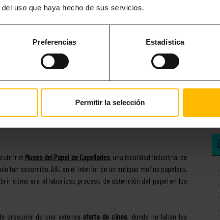
r del uso que haya hecho de sus servicios.
Preferencias
Estadística
 los más pequeños. Sin ir más lejos, algunos de los
museos de
CosmoCaixa
, ofrecen una gran cantidad de juegos y actividades
Permitir la selección
s, o el
Museo del Chocolate
harán las delicias de los viajeros más
l
parque de atracciones del Tibidabo
, uno de los más antiguos de
cubrir el
Museo del Papel de Capellades
, una localidad industrial de
lo tan socorrido. Allí, en el interior de un antiguo molino papelero,
brir cómo era el laborioso proceso de obtención del papel en los
ede presumir de una extensa
oferta de cines
, donde no faltan las