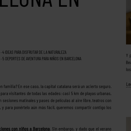
4
IDEAS PARA DISFRUTAR DE LA NATURALEZA
Y 
5
DEPORTES DE AVENTURA PARA NIÑOS EN BARCELONA
Be
lo
Le
 familia? En ese caso, la capital catalana será un acierto seguro.
as para visitantes de todas las edades: casi 5 km de playas urbanas,
sesiones matinales y pases de películas al aire libre, teatros con
o, y para ponértelo aún más fácil, queremos compartir contigo los
ciones con niños a Barcelona
. Sin embargo, y dado que el verano