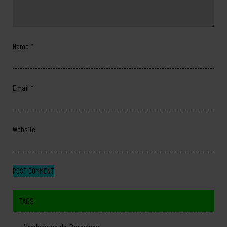
Name
*
Email
*
Website
TAGS
Alrededores de Barcelona