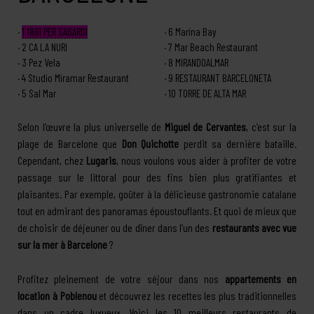
1
1881 PER SAGARDI
6
Marina Bay
2
CA LA NURI
7
Mar Beach Restaurant
3
Pez Vela
8
MIRANDOALMAR
4
Studio Miramar Restaurant
9
RESTAURANT BARCELONETA
5
Sal Mar
10
TORRE DE ALTA MAR
Selon l’œuvre la plus universelle de
Miguel de Cervantes
, c’est sur la
plage de Barcelone que
Don Quichotte
perdit sa dernière bataille.
Cependant, chez
Lugaris
, nous voulons vous aider à profiter de votre
passage sur le littoral pour des fins bien plus gratifiantes et
plaisantes. Par exemple, goûter à la délicieuse gastronomie catalane
tout en admirant des panoramas époustouflants. Et quoi de mieux que
de choisir de déjeuner ou de dîner dans l’un des
restaurants avec vue
sur la mer à Barcelone
?
Profitez pleinement de votre séjour dans nos
appartements en
location à Poblenou
et découvrez les recettes les plus traditionnelles
dans un cadre luxueux. Voici les 10 meilleurs restaurants de