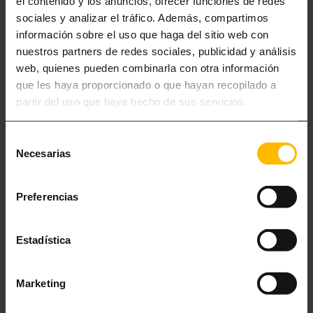
el contenido y los anuncios, ofrecer funciones de redes
catalane
, préparés avec des ingrédients de haute qualité, ainsi que
sociales y analizar el tráfico. Además, compartimos
des vues fascinantes sur le
Port Vell
et la
tour de l’Horloge
, un ancien
información sobre el uso que haga del sitio web con
phare construit en 1772 et transformé en horloge en 1904.
nuestros partners de redes sociales, publicidad y análisis
web, quienes pueden combinarla con otra información
L’établissement peut accueillir jusqu’à
120 convives
et est ouvert de 12
que les haya proporcionado o que hayan recopilado a
h à 00 h sans interruption,
tous les jours de l’année
.
partir del uso que haya hecho de sus servicios.
Selección
Necesarias
de
consentimiento
Preferencias
Estadística
Marketing