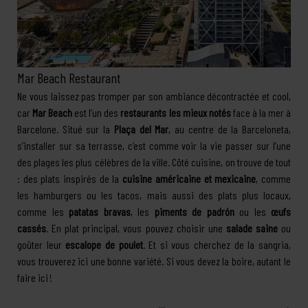
Mar Beach Restaurant
Ne vous laissez pas tromper par son ambiance décontractée et cool,
car
Mar Beach
est l’un des
restaurants les mieux notés
face à la mer à
Barcelone. Situé sur la
Plaça del Mar
, au centre de la Barceloneta,
s’installer sur sa terrasse, c’est comme voir la vie passer sur l’une
des plages les plus célèbres de la ville. Côté cuisine, on trouve de tout
: des plats inspirés de la
cuisine américaine et mexicaine
, comme
les hamburgers ou les tacos, mais aussi des plats plus locaux,
comme les
patatas bravas
, les
piments de padrón
ou les
œufs
cassés
. En plat principal, vous pouvez choisir une
salade saine
ou
goûter leur
escalope de poulet
. Et si vous cherchez de la sangria,
vous trouverez ici une bonne variété. Si vous devez la boire, autant le
faire ici !