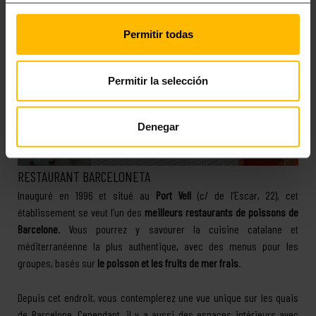
Permitir todas
Permitir la selección
Denegar
RESTAURANT BARCELONETA
Inauguré en 1996 et situé au
Port Vell
(c/ de l’Escar, 22), cet
établissement se veut l’un des
meilleurs restaurants de poissons de
Barcelone
. Vous pourrez y savourer la cuisine catalane et
méditerranéenne la plus authentique, avec des menus pour les
groupes, basés sur
le poisson et les fruits de mer frais
.
Depuis cet endroit, vous contemplerez une vue unique sur les quais
de Barcelone. Cependant, il y a aussi des espaces intérieurs avec