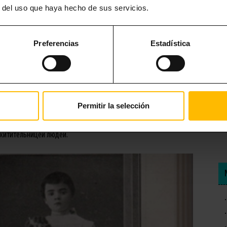
r del uso que haya hecho de sus servicios.
, больше известная как вампирка из Раваля, которая в начале
у на улице Joaquim Costa, которая тогда называлась Calle de
Preferencias
Estadística
ажами одна соседка увидела девочку со сбритыми волосами.
 об этом соответственным лицам. И когда они прибыли к дому
 Гуитарт, ребёнка, несколько дней тому назад заявленного как
 информации сообщали тогда, что в других домах вампирки
ассказам очевидцев, Энрикета с утра просила милостыню, тогда
Permitir la selección
елительные напитки, а потом продавать их богатым жителям
твами, но можно также исключить то, что она была убийцей,
охитительницей людей.