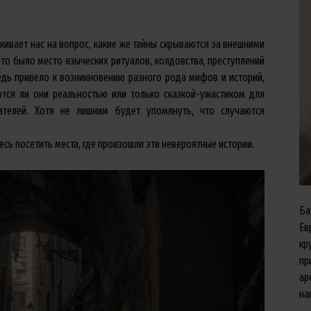
вает нас на вопрос, какие же тайны скрываются за внешними
то было место языческих ритуалов, колдовства, преступлений
редь привело к возникновению разного рода мифов и историй,
тся ли они реальностью или только сказкой-ужастиком для
ателей. Хотя не лишним будет упомянуть, что случаются
есь посетить места, где произошли эти невероятные истории.
Ба
Ев
кр
пр
ар
на