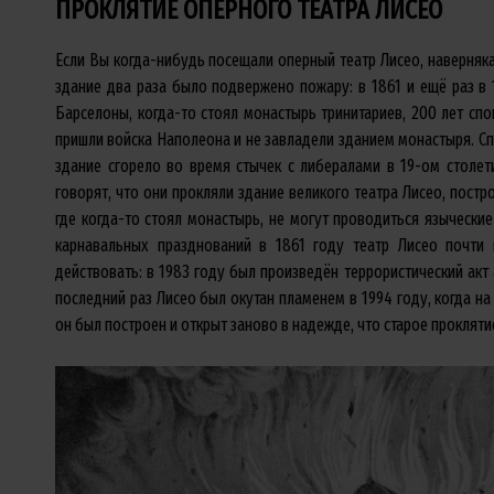
ПРОКЛЯТИЕ ОПЕРНОГО ТЕАТРА ЛИСЕО
Если Вы когда-нибудь посещали оперный театр Лисео, наверняка
здание два раза было подвержено пожару: в 1861 и ещё раз в 
Барселоны, когда-то стоял монастырь тринитариев, 200 лет сп
пришли войска Наполеона и не завладели зданием монастыря. Сп
здание сгорело во время стычек с либералами в 19-ом столети
говорят, что они прокляли здание великого театра Лисео, постро
где когда-то стоял монастырь, не могут проводиться язычески
карнавальных празднований в 1861 году театр Лисео почти
действовать: в 1983 году был произведён террористический акт
последний раз Лисео был окутан пламенем в 1994 году, когда на 
он был построен и открыт заново в надежде, что старое прокляти