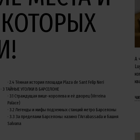
 КОТОРЫХ
И!
А 
Lu
ко
кв
2.4
Тёмная история площади Plaza de Sant Felip Neri
3
ТАЙНЫЕ УГОЛКИ В БАРСЕЛОНЕ
3.1
Страждущая вице-королева и её дворец (Virreina
чи
Palace)
3.2
Легенды и мифы подземных станций метро Барселоны
3.3
За пределами Барселоны: казино l’Arrabassada и башня
Salvana