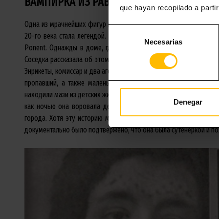
ВАМПИРКА ИЗ РАВАЛЯ
que hayan recopilado a parti
Одна из мрачнейших фигур истории города – это Энрикета Марти
Selección
20-го века стала легендой. Эта история происходила в 1912 год
Necesarias
de
Ponent. Однажды в доме, где жила Энрикета, в окне между эт
consentimiento
Соседка рассказала об этом своему другу, который сообщил об
Энрикеты, комиссар и два агента нашли у неё маленькую Терезиту
пропавший, а также маленькую Ангелиту. Средства массовой
находили мази из детских жидкостей и человеческих костей. По р
Denegar
как ночью она воровала детей, чтобы изготавливать из них ц
города. Хотя эту историю можно было подкрепить доказательс
документально было подтвержено, что она была сутенёркой и п