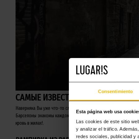
Consentimiento
САМЫЕ ИЗВЕСТНЫЕ МИСТЕРИИ КА
Наверняка Вы уже что-то слышали или даже знаете некоторые ист
Esta página web usa cookie
Барселоны знакомы каждому городскому жителю. Итак, садитесь
Las cookies de este sitio we
кровь в жилах!.
y analizar el tráfico. Ademá
redes sociales, publicidad y