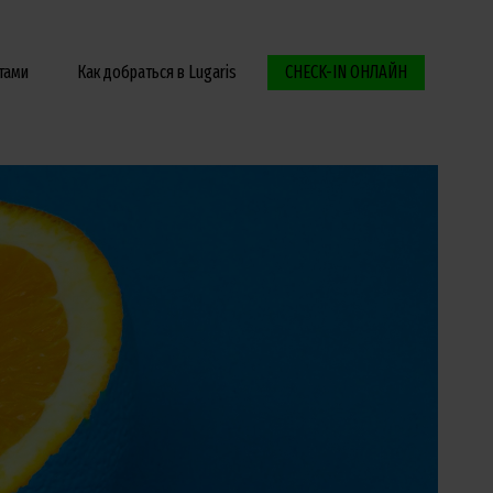
тами
Как добраться в Lugaris
CHECK-IN ОНЛАЙН