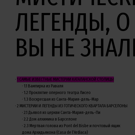
ЛЕГЕНДЫ, О
ВЫ НЕ ЗНАЛ
1
САМЫЕ ИЗВЕСТНЫЕ МИСТЕРИИ КАТАЛАНСКОЙ СТОЛИЦЫ
1.1
Вампирка из Раваля
1.2
Проклятие оперного театра Лисео
1.3
Воскресшая из Санта-Мария-дель-Мар
2
МИСТЕРИИ И ЛЕГЕНДЫ ИЗ ГОТИЧЕСКОГО КВАРТАЛА БАРСЕЛОНЫ
2.1
Дьявол из церкви Санта-Мария-дель-Пи
2.2
Дом алхимика в Барселоне
2.3
Мертвая голова из Pont del Bisbe и почтовый ящик
дома Архидьякона (Casa de l’Ardiaca)