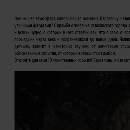
Необычная атмосфера, наполняющая осеннюю Барселону, наталки
уличными фасадами? С времён основания каталанского города э
и всяких чудес, о которых много сплетничали, что в свою оче
прошедших через века и сохранившихся до наших дней. Являю
детишек, зависит в некоторых случаях от легковерия слуш
обоснованные события, от которых волосы стают дыбом.
Откройте для себя 10 таинственных событий Барселоны, и отважт