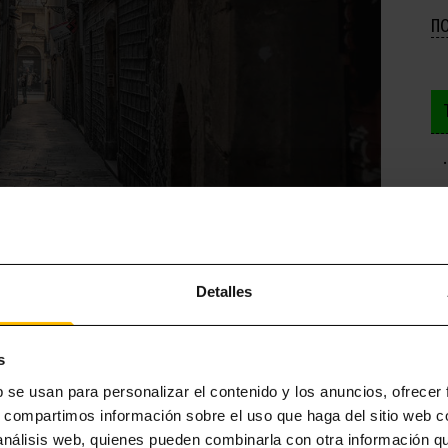
П
Detalles
ТАЛАНСКОЙ СТОЛИЦЫ
ории наиусть, так или иначе, но эти три популярные мистерии
s
 поудобнее и читайте истории, которые заставят стыть вашу
b se usan para personalizar el contenido y los anuncios, ofrecer
s, compartimos información sobre el uso que haga del sitio web 
 análisis web, quienes pueden combinarla con otra información q