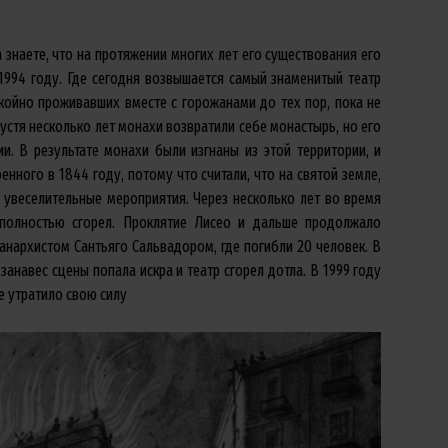
 знаете, что на протяжении многих лет его существования его
1994 году. Где сегодня возвышается самый знаменитый театр
окойно проживавших вместе с горожанами до тех пор, пока не
устя несколько лет монахи возвратили себе монастырь, но его
и. В результате монахи были изгнаны из этой территории, и
енного в 1844 году, потому что считали, что на святой земле,
е увеселительные мероприятия. Через несколько лет во время
 полностью сгорел. Проклятие Лисео и дальше продолжало
 анархистом Сантьяго Сальвадором, где погибли 20 человек. В
занавес сцены попала искра и театр сгорел дотла. В 1999 году
е утратило свою силу