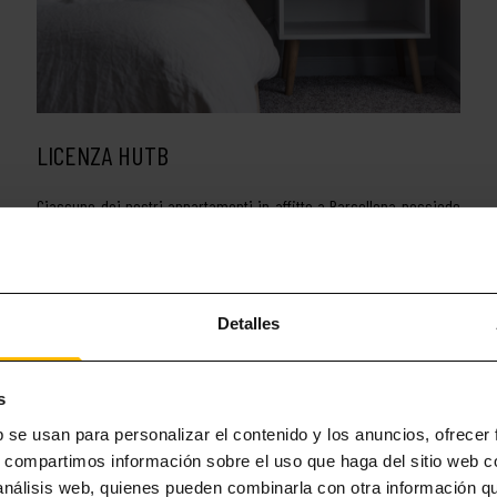
LICENZA HUTB
Ciascuno dei nostri appartamenti in affitto a Barcellona possiede
un numero di identificazione HUTB (Habitatge d’us turístic de
Barcelona). Questo numero corrisponde alla licenza per l’alloggio
turistico a Barcellona, la quale certifica che l’appartamento
soddisfa …
Detalles
Leggi di più
s
b se usan para personalizar el contenido y los anuncios, ofrecer
s, compartimos información sobre el uso que haga del sitio web 
 análisis web, quienes pueden combinarla con otra información q