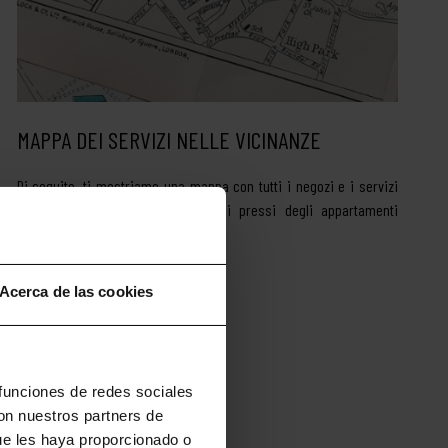
MAPPA DEI SERVIZI NELLE VICINANZE
Di seguito, ti mostriamo una mappa con tutti i negozi e i servizi
che i nostri ospiti troveranno nei pressi degli appartamenti
Lugaris.
Leggi di più
Acerca de las cookies
 funciones de redes sociales
con nuestros partners de
ue les haya proporcionado o