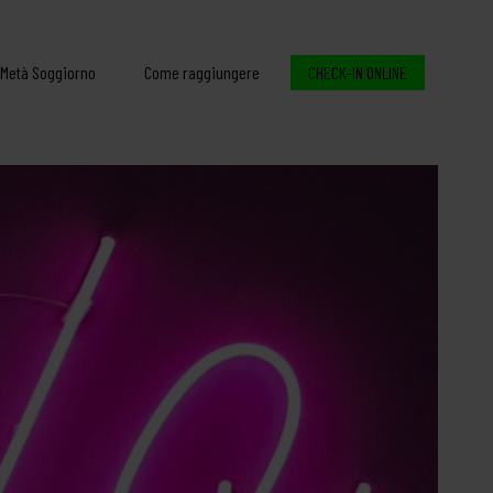
 Metà Soggiorno
Come raggiungere
CHECK-IN ONLINE