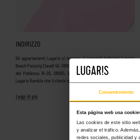
INDIRIZZO
Gli appartamenti Lugaris si trovano ai seguenti indirizzi: Lugaris
Beach Passeig Clavell 45, 08005, Barcelona Lugaris Rambla Rambla
del Poblenou 16-20, 08005, Barcelona Ricordiamo agli ospiti di
Lugaris Rambla che il check-in sarà fatto presso …
Consentimiento
Leggi di più
Esta página web usa cookie
Las cookies de este sitio we
y analizar el tráfico. Ademá
redes sociales, publicidad y