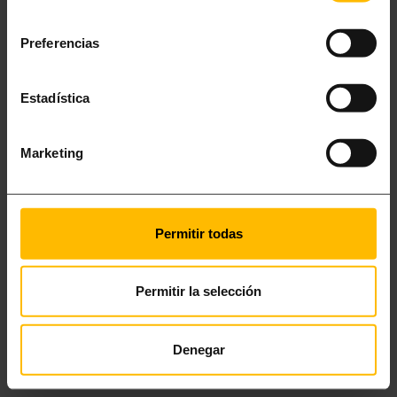
consentimiento
que ostentan el título de
Patrimonio de la Humanidad
.
Preferencias
Estadística
Marketing
Permitir todas
Permitir la selección
CAPÇANES
Denegar
PRIORAT, TARRAGONA