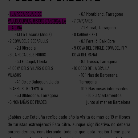
1
LA ROCA ROJA O DE
6.1
Montblanc, Tarragona
VALLDECERVES, RISCOS D’ANCOSA, LA
7
CAPÇANES
LLACUNA
7.1
Priorat, Tarragona
1.1
La Llacuna (Anoia)
8
CABRAFEIXET
2
COVA DELS SEGARULLS
8.1
Perelló, Baix Ebre
2.1
Olèrdola
9
COVA DEL CINGLE, COVA DEL PI Y
3
LA ROCA DELS MOROS
COVA DEL RAMAT
3.1
El Cogul, Lleida
9.1
Tivissa, Tarragona
4
COVA DELS VILARS O DELS
10
COCÓ DE LA GRALLA
VILASOS
10.1
Mas de Barberans,
4.1
Os de Balaguer, Lleida
Tarragona
5
ABRICS DE L’ERMITA
10.2
Más cosas interesantes
5.1
Ulldecona, Tarragona
10.2.1
Apartamentos
6
MONTAÑAS DE PRADES
junto al mar en Barcelona
¿Sabías que Cataluña recibe cada año la visita de más de 19 millones
de turistas extranjeros? Esta cifra, aunque significativa, no debería
sorprendernos, considerando todo lo que esta región tiene para