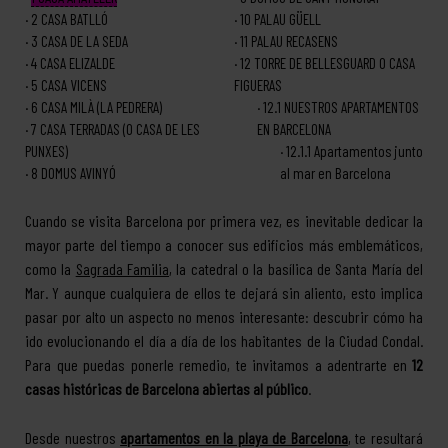
2
CASA BATLLÓ
10
PALAU GÜELL
3
CASA DE LA SEDA
11
PALAU RECASENS
4
CASA ELIZALDE
12
TORRE DE BELLESGUARD O CASA
5
CASA VICENS
FIGUERAS
6
CASA MILÀ (LA PEDRERA)
12.1
NUESTROS APARTAMENTOS
7
CASA TERRADAS (O CASA DE LES
EN BARCELONA
PUNXES)
12.1.1
Apartamentos junto
8
DOMUS AVINYÓ
al mar en Barcelona
Cuando se visita Barcelona por primera vez, es inevitable dedicar la
mayor parte del tiempo a conocer sus edificios más emblemáticos,
como la
Sagrada Familia
, la catedral o la basílica de Santa María del
Mar. Y aunque cualquiera de ellos te dejará sin aliento, esto implica
pasar por alto un aspecto no menos interesante: descubrir cómo ha
ido evolucionando el día a día de los habitantes de la Ciudad Condal.
Para que puedas ponerle remedio, te invitamos a adentrarte en
12
casas históricas de Barcelona abiertas al público
.
Desde nuestros
apartamentos en la playa de Barcelona
, te resultará