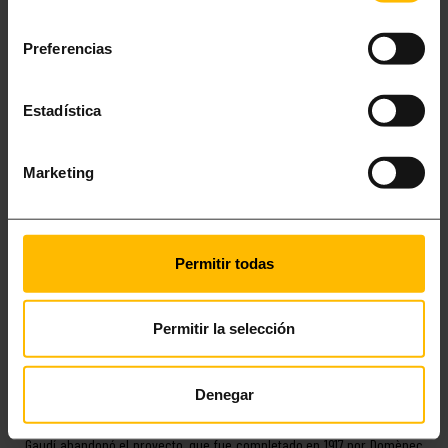
consentimiento
Preferencias
Estadística
Marketing
Permitir todas
TORRE DE BELLESGUARD O CASA FIGUERAS
Pese a su innegable atractivo, esta torre es una de las obras más
desconocidas de
Antoni Gaudí
, quien la levantó entre 1900 y 1909 al pie
Permitir la selección
de la montaña del Tibidabo (c/ Bellesguard, 16-20). Declarada Bien
Cultural de Interés Nacional en 1969, la torre de Bellesguard combina
Denegar
elementos góticos y modernistas, distribuidos en un edificio de
planta cuadrada, con planta baja, tres pisos y una buhardilla. En 1909,
Gaudí abandonó el proyecto, que fue completado en 1917 por Domènec