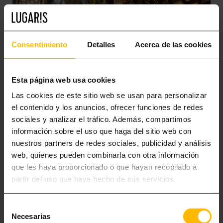
Consentimiento
Detalles
Acerca de las cookies
Esta página web usa cookies
Las cookies de este sitio web se usan para personalizar
el contenido y los anuncios, ofrecer funciones de redes
PALAU RECASENS
sociales y analizar el tráfico. Además, compartimos
Declarado Bien de Interés Cultural, el Palau Requesens se encuentra
información sobre el uso que haga del sitio web con
situado junto a la iglesia de San Just, en el barrio Gòtic. También
nuestros partners de redes sociales, publicidad y análisis
conocido como el palacio de la Condesa de Palamós,
llegó a ser el
web, quienes pueden combinarla con otra información
palacio privado más grande de la Barcelona medieval
. Hoy es sede de
que les haya proporcionado o que hayan recopilado a
la Real Academia de Buenas Letras y puede visitarse. Esta maravilla
partir del uso que haya hecho de sus servicios.
abre sus puertas en la calla del Bisbe Caçador, 3.
Selección
Necesarias
de