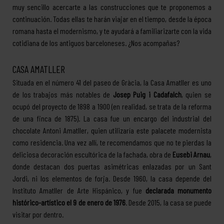
muy sencillo acercarte a las construcciones que te proponemos a
continuación. Todas ellas te harán viajar en el tiempo, desde la época
romana hasta el modernismo, y te ayudará a familiarizarte con la vida
cotidiana de los antiguos barceloneses. ¿Nos acompañas?
CASA AMATLLER
Situada en el número 41 del paseo de Gràcia, la Casa Amatller es uno
de los trabajos más notables de
Josep Puig i Cadafalch
, quien se
ocupó del proyecto de 1898 a 1900 (en realidad, se trata de la reforma
de una finca de 1875). La casa fue un encargo del industrial del
chocolate Antoni Amatller, quien utilizaría este palacete modernista
como residencia. Una vez allí, te recomendamos que no te pierdas la
deliciosa decoración escultórica de la fachada, obra de
Eusebi Arnau
,
donde destacan dos puertas asimétricas enlazadas por un Sant
Jordi, ni los elementos de forja. Desde 1960, la casa depende del
Instituto Amatller de Arte Hispánico, y fue
declarada monumento
histórico-artístico el 9 de enero de 1976
. Desde 2015, la casa se puede
visitar por dentro.