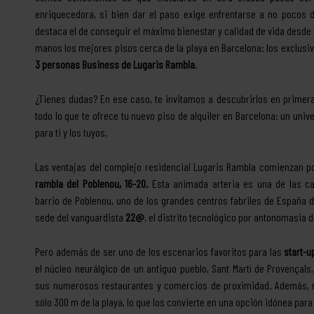
enriquecedora, si bien dar el paso exige enfrentarse a no pocos d
destaca el de conseguir el máximo bienestar y calidad de vida desde e
manos los mejores pisos cerca de la playa en Barcelona: los exclusi
3 personas Business de Lugaris Rambla
.
¿Tienes dudas? En ese caso, te invitamos a descubrirlos en prime
todo lo que te ofrece tu nuevo piso de alquiler en Barcelona: un un
para ti y los tuyos.
Las ventajas del complejo residencial Lugaris Rambla comienzan p
rambla del Poblenou, 16-20.
Esta animada arteria es una de las cal
barrio de Poblenou, uno de los grandes centros fabriles de España du
sede del vanguardista
22@
, el distrito tecnológico por antonomasia 
Pero además de ser uno de los escenarios favoritos para las
start-u
el núcleo neurálgico de un antiguo pueblo, Sant Martí de Provençal
sus numerosos restaurantes y comercios de proximidad. Además, n
sólo 300 m de la playa, lo que los convierte en una opción idónea par