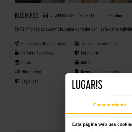
BUSINESS
2 -3 PERSONAS
See HUTB License Number
38-52 m² útiles de superficie, salón-comedor con 1 sofá-cama individu
Bañera bebé (bajo petición)
Trona (bajo petición)
Cafetera Nespresso
Caja fuerte
Horno
Kettle
Microondas
Nevera con congelador
Seguridad
Sofá
Consentimiento
Esta página web usa cookie