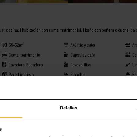
al, cocina, 1 habitación con cama matrimonial, 1 baño con bañera o ducha, bal
38-52m²
A/C frío y calor
Am
Cama matrimonio
Cápsulas café
Co
Lavadora-Secadora
Lavavajillas
Li
Pack Limpieza
Plancha
Re
Toallas
TV internacional satélite
WI
RESERVAR ESTE APARTAMENTO
Detalles
MÁS COSAS INTERESANTES
s