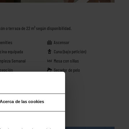
cón o terraza de 22 m² según disponibilidad.
enities
Ascensor
cina equipada
Cuna (bajo petición)
mpieza Semanal
Mesa con sillas
cepción
Secador de pelo
FI
Acerca de las cookies