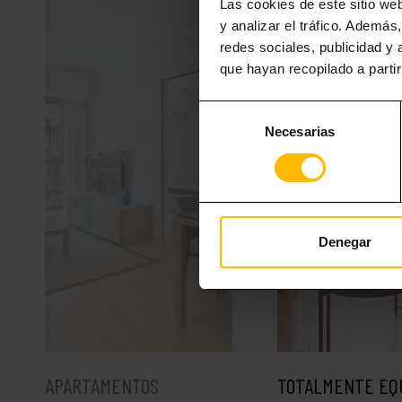
Las cookies de este sitio we
y analizar el tráfico. Ademá
redes sociales, publicidad y
que hayan recopilado a parti
Selección
Necesarias
de
consentimiento
Denegar
APARTAMENTOS
TOTALMENTE EQ