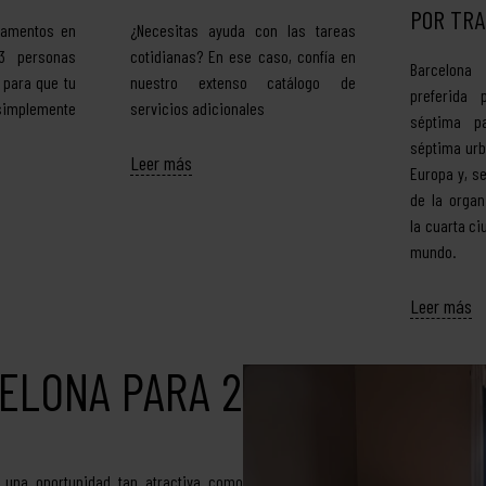
POR TRA
rtamentos en
¿Necesitas ayuda con las tareas
3 personas
cotidianas? En ese caso, confía en
Barcelona
 para que tu
nuestro extenso catálogo de
preferida 
 simplemente
servicios adicionales
séptima pa
séptima ur
Leer más
Europa y, s
de la organ
la cuarta c
mundo.
Leer más
ELONA PARA 2
 una oportunidad tan atractiva como