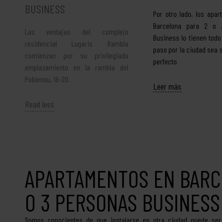
BUSINESS
Por otro lado, los apa
Barcelona para 2 o 
Las ventajas del complejo
Business lo tienen todo
residencial Lugaris Rambla
paso por la ciudad sea
comienzan por su privilegiado
perfecto
emplazamiento en la rambla del
Poblenou, 16-20.
Leer más
Read less
APARTAMENTOS EN BARC
O 3 PERSONAS BUSINESS
Somos conscientes de que instalarse en otra ciudad puede ser