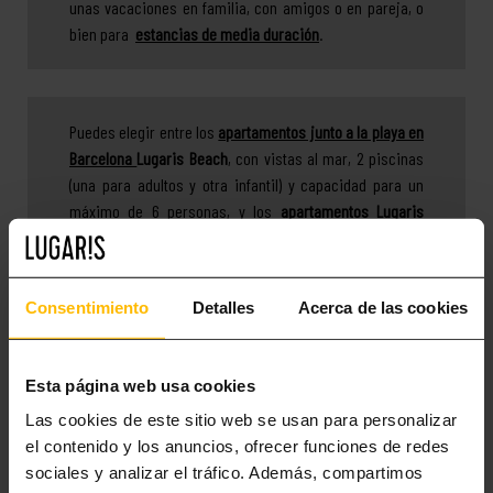
unas vacaciones en familia, con amigos o en pareja, o
bien para
estancias de media duración
.
Puedes elegir entre los
apartamentos junto a la playa en
Barcelona
Lugaris Beach
, con vistas al mar, 2 piscinas
(una para adultos y otra infantil) y capacidad para un
máximo de 6 personas, y los
apartamentos Lugaris
Rambla
, situados en la rambla de Poblenou y a tan solo
300 m de la playa de Bogatell, con balcón o terraza de
2
hasta 22 m
e ideales para parejas o familias y grupos
Consentimiento
Detalles
Acerca de las cookies
de hasta 5 personas. Todos nuestros apartamentos de
lujo en Barcelona están climatizados y equipados todos
los electrodomésticos, el mobiliario y la ropa de cama
Esta página web usa cookies
que necesitarás durante tu estancia. También disponen
Las cookies de este sitio web se usan para personalizar
de televisión vía satélite y conexión Wi-Fi gratuita de
el contenido y los anuncios, ofrecer funciones de redes
alta velocidad, así como de caja fuerte y de un servicio
sociales y analizar el tráfico. Además, compartimos
de vigilancia privado las 24 horas del día.