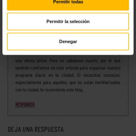
Permitir todas
One response to “
Fiestas y eventos en 2018 en Barcelona
”
Permitir la selección
Anton Magrin
dice:
mayo 7, 2020 a las 3:22 pm
Denegar
Fue nuestra primera vez en Barcelona, tanto para mí como
para mi novia. Las cosas que hacer aquí son infinitas, hay
una oferta única. Pero no sabíamos mucho, por lo que
también confiamos en este artículo para organizar nuestro
programa diario en la ciudad. Si necesitas consejos,
especialmente para aquellos que no están familiarizados
con la ciudad, te recomiendo este blog.
RESPONDER
DEJA UNA RESPUESTA