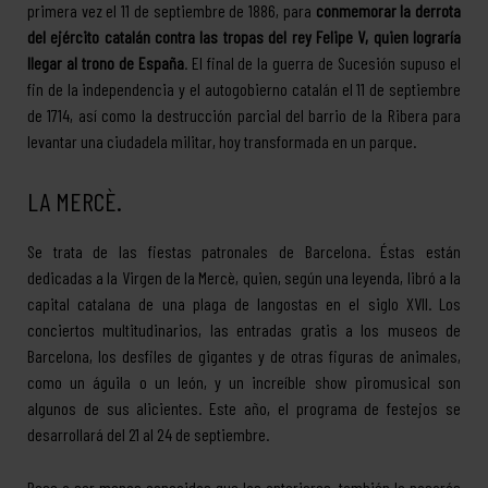
primera vez el 11 de septiembre de 1886, para
conmemorar la derrota
del ejército catalán contra las tropas del rey Felipe V, quien lograría
llegar al trono de España
. El final de la guerra de Sucesión supuso el
fin de la independencia y el autogobierno catalán el 11 de septiembre
de 1714, así como la destrucción parcial del barrio de la Ribera para
levantar una ciudadela militar, hoy transformada en un parque.
LA MERCÈ.
Se trata de las fiestas patronales de Barcelona. Éstas están
dedicadas a la Virgen de la Mercè, quien, según una leyenda, libró a la
capital catalana de una plaga de langostas en el siglo XVII. Los
conciertos multitudinarios, las entradas gratis a los museos de
Barcelona, los desfiles de gigantes y de otras figuras de animales,
como un águila o un león, y un increíble show piromusical son
algunos de sus alicientes. Este año, el programa de festejos se
desarrollará del 21 al 24 de septiembre.
Pese a ser menos conocidas que las anteriores, también lo pasarás