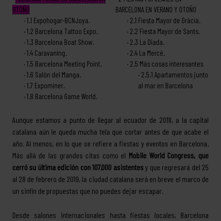
OTOÑO
BARCELONA EN VERANO Y OTOÑO
1.1
Expohogar-BCNJoya.
2.1
Fiesta Mayor de Gràcia.
1.2
Barcelona Tattoo Expo.
2.2
Fiesta Mayor de Sants.
1.3
Barcelona Boat Show.
2.3
La Diada.
1.4
Caravaning.
2.4
La Mercè.
1.5
Barcelona Meeting Point.
2.5
Más cosas interesantes
1.6
Salón del Manga.
2.5.1
Apartamentos junto
1.7
Expominer.
al mar en Barcelona
1.8
Barcelona Game World.
Aunque estamos a punto de llegar al ecuador de 2018, a la capital
catalana aún le queda mucha tela que cortar antes de que acabe el
año. Al menos, en lo que se refiere a fiestas y eventos en Barcelona.
Más allá de las grandes citas como el
Mobile World Congress, que
cerró su última edición con 107.000 asistentes
y que regresará del 25
al 28 de febrero de 2019, la ciudad catalana será en breve el marco de
un sinfín de propuestas que no puedes dejar escapar.
Desde salones internacionales hasta fiestas locales, Barcelona