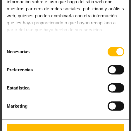
información sobre el uso que haga del sitio web con
nuestros partners de redes sociales, publicidad y análisis
web, quienes pueden combinarla con otra información
Además, al efectuar tu reserva, puedes contratar otros
que les haya proporcionado o que hayan recopilado a
muchos
servicios adicionales
: prensa internacional en
partir del uso que haya hecho de sus servicios.
tu apartamento, plaza de
parking,
servicio de
transfer
desde o hacia el aeropuerto de Barcelona, alquiler de
Selección
bicicletas, compras en el supermercado, reserva de
Necesarias
de
entradas para museos, deportes y espectáculos;
consentimiento
servicio de canguro y mucho más.
Preferencias
Estadística
Para más información,
contacta con Lugaris Apartments
sin compromiso
.
Marketing