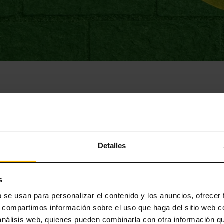
Detalles
tico y el turismo responsable, en Lugaris facilitamos algunos consejos que p
s
b se usan para personalizar el contenido y los anuncios, ofrecer
 sensibilizar respecto al consumo responsable de agua y electricidad.
s, compartimos información sobre el uso que haga del sitio web 
an conocer Barcelona con la menor emisión de CO2 posible. Además aplica la
 análisis web, quienes pueden combinarla con otra información q
esiduos generados por la actividad, sobre todo los no biodegradables mediant