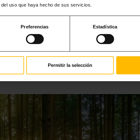
r del uso que haya hecho de sus servicios.
fuera de los habituales atractivos de la ciudad, favoreciendo a la descentrali
nvenida, que es una valiosa herramienta donde se comunica la filosofía de la
 procesos internos, deberes, derecho y demás información confidencial.
Preferencias
Estadística
oda la información en un gráfico simple.
Permitir la selección
DESCARGAR LOS ECO TIPS