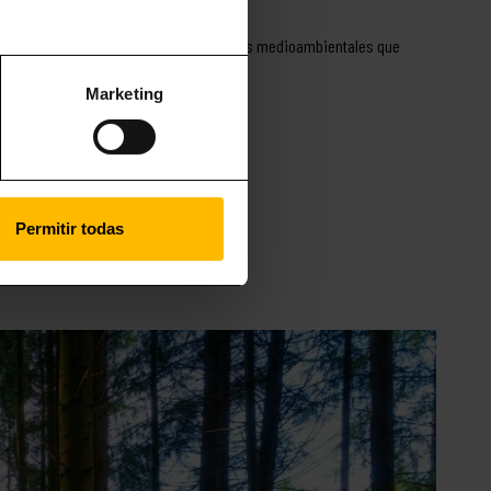
zación.
 compañía, como así también los principios medioambientales que
Marketing
Permitir todas