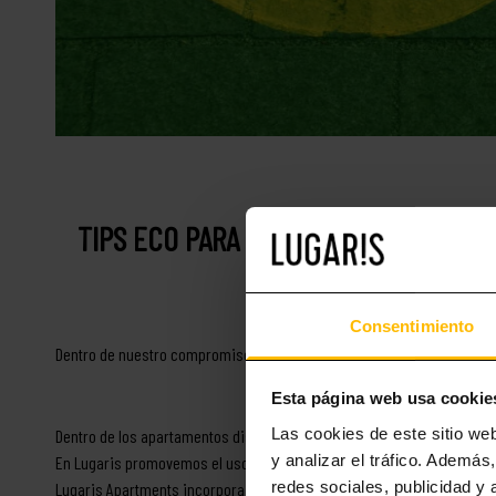
TIPS
ECO PARA HUÉSPEDES
Consentimiento
Dentro de nuestro compromiso con el medio ambiente, el cambio climá
Esta página web usa cookie
Las cookies de este sitio we
Dentro de los apartamentos disponemos de comunicación con el fin de
y analizar el tráfico. Ademá
En Lugaris promovemos el uso del transporte público, para que pued
redes sociales, publicidad y
Lugaris Apartments incorpora acciones para prevenir el consumo de r