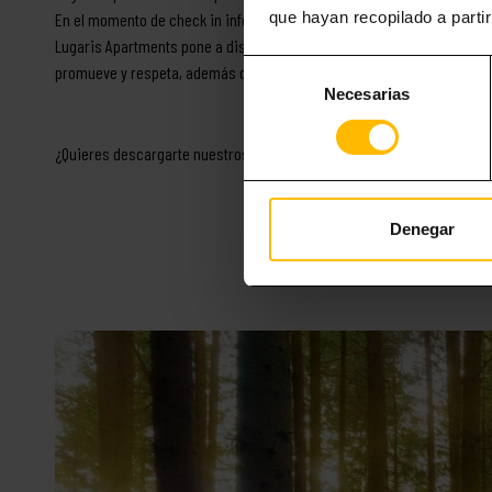
que hayan recopilado a parti
En el momento de check in informamos de sitios con encanto a visitar 
Lugaris Apartments pone a disposición del personal el Manual de Bie
Selección
promueve y respeta, además de consejos de buenos hábitos de salud,
Necesarias
de
consentimiento
¿Quieres descargarte nuestros eco tips para Lugaristas? Aquí tienes t
Denegar