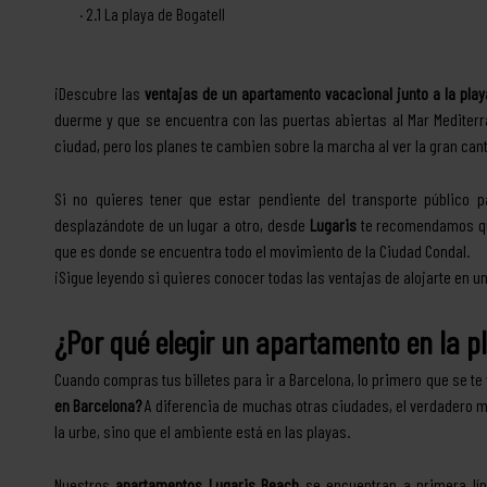
2.1
La playa de Bogatell
¡Descubre las
ventajas de un apartamento vacacional junto a la play
duerme y que se encuentra con las puertas abiertas al Mar Mediterrá
ciudad, pero los planes te cambien sobre la marcha al ver la gran can
Si no quieres tener que estar pendiente del transporte público
desplazándote de un lugar a otro, desde
Lugaris
te recomendamos qu
que es donde se encuentra todo el movimiento de la Ciudad Condal.
¡Sigue leyendo si quieres conocer todas las ventajas de alojarte en u
¿Por qué elegir un apartamento en la p
Cuando compras tus billetes para ir a Barcelona, lo primero que se te
en Barcelona?
A diferencia de muchas otras ciudades, el verdadero mo
la urbe, sino que el ambiente está en las playas.
Nuestros
apartamentos Lugaris Beach
se encuentran a primera lín