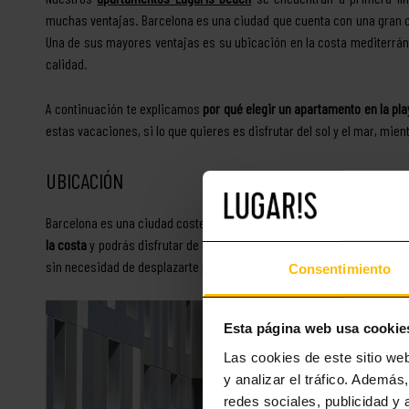
muchas ventajas. Barcelona es una ciudad que cuenta con una gran 
Una de sus mayores ventajas es su ubicación en la costa mediterráne
calidad.
A continuación te explicamos
por qué elegir un apartamento en la pl
estas vacaciones, si lo que quieres es disfrutar del sol y el mar, mien
UBICACIÓN
Barcelona es una ciudad costera con una playa de renombre internacio
la costa
y podrás disfrutar de las vistas y sonidos del mar en cualqui
sin necesidad de desplazarte para darte un buen chapuzón.
Consentimiento
Esta página web usa cookie
Las cookies de este sitio we
y analizar el tráfico. Ademá
redes sociales, publicidad y