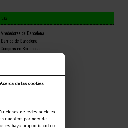
TAGS
Alrededores de Barcelona
Barrios de Barcelona
Compras en Barcelona
Cultura en Barcelona
Deporte en Barcelona
Excursiones desde Barcelona
Gastronomía en Barcelona
Acerca de las cookies
Historia de Barcelona
Monumentos de Barcelona
Naturaleza en Barcelona
Novedades de Barcelona
 funciones de redes sociales
con nuestros partners de
ue les haya proporcionado o