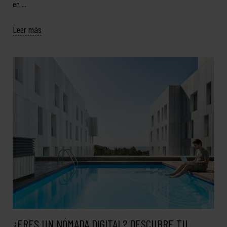
en …
Leer más
¿ERES UN NÓMADA DIGITAL? DESCUBRE TU