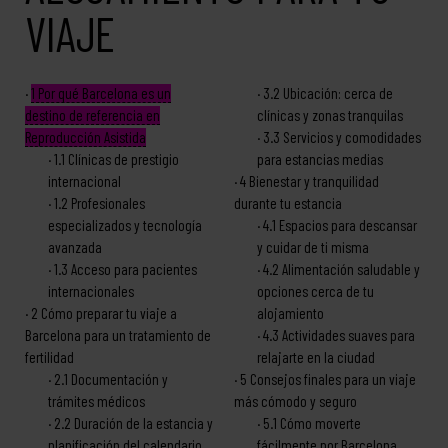
VIAJE
1
Por qué Barcelona es un
3.2
Ubicación: cerca de
destino de referencia en
clínicas y zonas tranquilas
Reproducción Asistida
3.3
Servicios y comodidades
1.1
Clínicas de prestigio
para estancias medias
internacional
4
Bienestar y tranquilidad
1.2
Profesionales
durante tu estancia
especializados y tecnología
4.1
Espacios para descansar
avanzada
y cuidar de ti misma
1.3
Acceso para pacientes
4.2
Alimentación saludable y
internacionales
opciones cerca de tu
2
Cómo preparar tu viaje a
alojamiento
Barcelona para un tratamiento de
4.3
Actividades suaves para
fertilidad
relajarte en la ciudad
2.1
Documentación y
5
Consejos finales para un viaje
trámites médicos
más cómodo y seguro
2.2
Duración de la estancia y
5.1
Cómo moverte
planificación del calendario
fácilmente por Barcelona