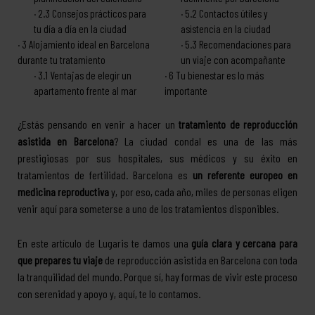
2.3
Consejos prácticos para
5.2
Contactos útiles y
tu día a día en la ciudad
asistencia en la ciudad
3
Alojamiento ideal en Barcelona
5.3
Recomendaciones para
durante tu tratamiento
un viaje con acompañante
3.1
Ventajas de elegir un
6
Tu bienestar es lo más
apartamento frente al mar
importante
¿Estás pensando en venir a hacer un
tratamiento de reproducción
asistida en Barcelona
? La ciudad condal es una de las más
prestigiosas por sus hospitales, sus médicos y su éxito en
tratamientos de fertilidad. Barcelona es
un referente europeo en
medicina reproductiva
y, por eso, cada año, miles de personas eligen
venir aquí para someterse a uno de los tratamientos disponibles.
En este artículo de Lugaris te damos una
guía clara y cercana para
que prepares tu viaje
de reproducción asistida en Barcelona con toda
la tranquilidad del mundo. Porque sí, hay formas de vivir este proceso
con serenidad y apoyo y, aquí, te lo contamos.