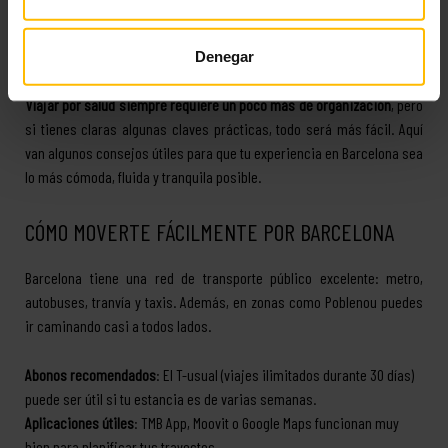
físico pero sí te ayudan a sentirte bien y mantener un estado
emocional positivo.
Denegar
Consejos finales para un viaje más cómodo y seguro
Viajar por salud siempre requiere un poco más de organización
, pero
si tienes claras algunas claves prácticas, todo será más fácil. Aquí
van algunos consejos útiles para que tu experiencia en Barcelona sea
lo más cómoda, fluida y tranquila posible.
CÓMO MOVERTE FÁCILMENTE POR BARCELONA
Barcelona tiene una red de transporte público excelente: metro,
autobuses, tranvía y taxis. Además, en zonas como Poblenou puedes
ir caminando casi a todos lados.
Abonos recomendados
: El T-usual (viajes ilimitados durante 30 días)
puede ser útil si tu estancia es de varias semanas.
Aplicaciones útiles
: TMB App, Moovit o Google Maps funcionan muy
bien para planificar tus trayectos.