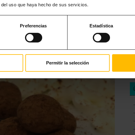
r del uso que haya hecho de sus servicios.
car. ¿El resultado? Un bombón de textura inconfundible.
comprar unas cuantas y dejarse seducir por su exquisito sabor.
Preferencias
Estadística
celona.
Permitir la selección