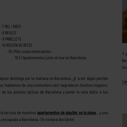
7
MEL I MATÓ
8
NEULES
9
PANELLETS
10
ROSCÓN DE REYES
10.1
Más cosas interesantes
Y 
10.1.1
Apartamentos junto al mar en Barcelona
Be
lo
quier domingo por la mañana en Barcelona. ¿Ir a ver algún partido
Le
e eso; hablamos de una costumbre casi sagrada en muchos hogares:
s de los postres típicos de Barcelona y poner la nota dulce a tus
 la terraza de nuestros
apartamentos de alquiler en la playa
… y una
u escapada a Barcelona. ¡Te costará decidirte!