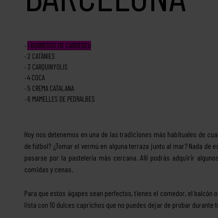
1
BORREGOS DE CARDEDEU
2
CATÀNIES
3
CARQUINYOLIS
4
COCA
5
CREMA CATALANA
6
MAMELLES DE PEDRALBES
Hoy nos detenemos en una de las tradiciones más habituales de cual
de fútbol? ¿Tomar el vermú en alguna terraza junto al mar? Nada d
pasarse por la pastelería más cercana. Allí podrás adquirir alguno
comidas y cenas.
Para que estos ágapes sean perfectos, tienes el comedor, el balcón o
lista con 10 dulces caprichos que no puedes dejar de probar durante t