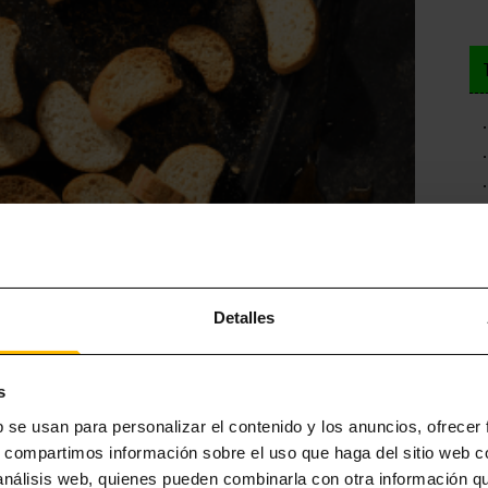
Detalles
ia, ni con las legendarias espadas de los samuráis. De hecho,
su
s
sa famosa por su tradición
castellera
—, donde una empresa de
b se usan para personalizar el contenido y los anuncios, ofrecer
s, compartimos información sobre el uso que haga del sitio web 
 análisis web, quienes pueden combinarla con otra información q
caramelizada, se recubre con una pasta elaborada con avellana,