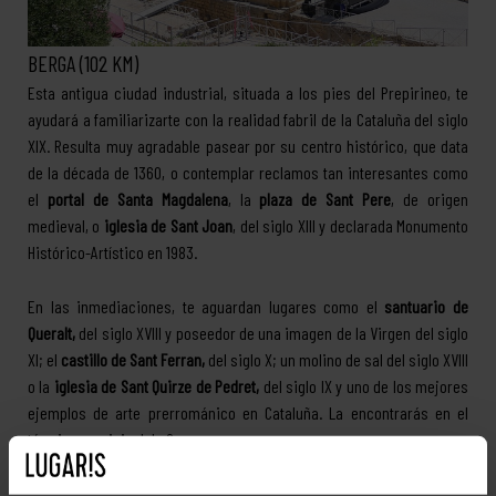
BERGA (102 KM)
Esta antigua ciudad industrial, situada a los pies del Prepirineo, te
ayudará a familiarizarte con la realidad fabril de la Cataluña del siglo
XIX. Resulta muy agradable pasear por su centro histórico, que data
de la década de 1360, o contemplar reclamos tan interesantes como
el
portal de Santa Magdalena
, la
plaza de Sant Pere
, de origen
medieval, o
iglesia de Sant Joan
, del siglo XIII y declarada Monumento
Histórico-Artístico en 1983.
En las inmediaciones, te aguardan lugares como el
santuario de
Queralt,
del siglo XVIII y poseedor de una imagen de la Virgen del siglo
XI; el
castillo de Sant Ferran,
del siglo X; un molino de sal del siglo XVIII
o la
iglesia de Sant Quirze de Pedret,
del siglo IX y uno de los mejores
ejemplos de arte prerrománico en Cataluña. La encontrarás en el
término municipal de Cercs.
Sin embargo, la principal seña de identidad de Berga es la
Patum
, una