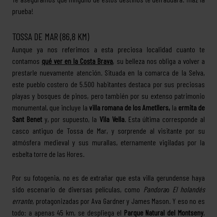
prueba!
TOSSA DE MAR (86,8 KM)
Aunque ya nos referimos a esta preciosa localidad cuanto te
contamos
qué ver en la Costa Brava
, su belleza nos obliga a volver a
prestarle nuevamente atención. Situada en la comarca de la Selva,
este pueblo costero de 5.500 habitantes destaca por sus preciosas
playas y bosques de pinos, pero también por su extenso patrimonio
monumental, que incluye la
villa romana de los Ametllers,
la
ermita de
Sant Benet
y, por supuesto, la
Vila Vella
. Esta última corresponde al
casco antiguo de Tossa de Mar, y sorprende al visitante por su
atmósfera medieval y sus murallas, eternamente vigiladas por la
esbelta torre de las Hores.
Por su fotogenia, no es de extrañar que esta villa gerundense haya
sido escenario de diversas películas, como
Pandora
o
El holandés
errante
, protagonizadas por Ava Gardner y James Mason. Y eso no es
todo: a apenas 45 km, se despliega el
Parque Natural del Montseny
,