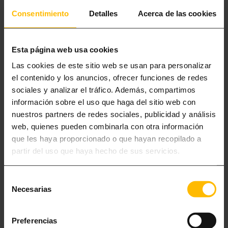
fiesta declarada Patrimonio Cultural Inmaterial por la UNESCO en 2005
Consentimiento
Detalles
Acerca de las cookies
y que se celebra cada año en la semana del Corpus Christi. Sus
desfiles de figuras mitológicas y sus espectáculos musicales y
pirotécnicos te entusiasmarán.
Esta página web usa cookies
Las cookies de este sitio web se usan para personalizar
el contenido y los anuncios, ofrecer funciones de redes
sociales y analizar el tráfico. Además, compartimos
información sobre el uso que haga del sitio web con
nuestros partners de redes sociales, publicidad y análisis
web, quienes pueden combinarla con otra información
que les haya proporcionado o que hayan recopilado a
partir del uso que haya hecho de sus servicios.
Selección
Necesarias
de
GIRONA (102 KM)
consentimiento
Cerramos nuestras sugerencias de excursiones cerca de Barcelona
Preferencias