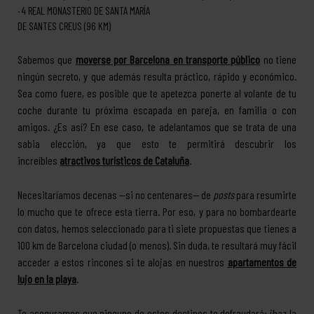
4
REAL MONASTERIO DE SANTA MARÍA
DE SANTES CREUS (96 KM)
Sabemos que
moverse por Barcelona en transporte público
no tiene
ningún secreto, y que además resulta práctico, rápido y económico.
Sea como fuere, es posible que te apetezca ponerte al volante de tu
coche durante tu próxima escapada en pareja, en familia o con
amigos. ¿Es así? En ese caso, te adelantamos que se trata de una
sabia elección, ya que esto te permitirá descubrir los
increíbles
atractivos turísticos de Cataluña
.
Necesitaríamos decenas —si no centenares— de
posts
para resumirte
lo mucho que te ofrece esta tierra. Por eso, y para no bombardearte
con datos, hemos seleccionado para ti siete propuestas que tienes a
100 km de Barcelona ciudad (o menos). Sin duda, te resultará muy fácil
acceder a estos rincones si te alojas en nuestros
apartamentos de
lujo en la playa
.
Te aseguramos que ninguno de estos destinos te defraudará: ¡haz la