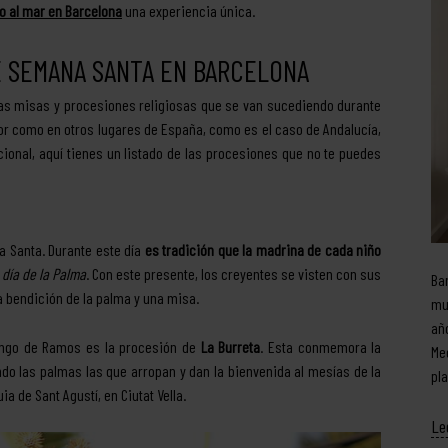
o al mar en Barcelona
una experiencia única.
E SEMANA SANTA EN BARCELONA
 las misas y procesiones religiosas que se van sucediendo durante
vor como en otros lugares de España, como es el caso de Andalucía,
cional, aquí tienes un listado de las procesiones que no te puedes
a Santa. Durante este día
es tradición que la madrina de cada niño
e
día de la Palma
. Con este presente, los creyentes se visten con sus
Ba
 bendición de la palma y una misa.
mu
añ
ingo de Ramos es la procesión de
La Burreta
. Esta conmemora la
Me
ndo las palmas las que arropan y dan la bienvenida al mesías de la
pl
a de Sant Agustí, en Ciutat Vella.
Le