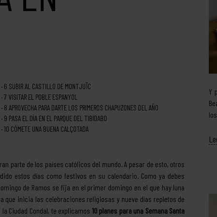
6
SUBIR AL CASTILLO DE MONTJUÏC
Y 
7
VISITAR EL POBLE ESPANYOL
Be
8
APROVECHA PARA DARTE LOS PRIMEROS CHAPUZONES DEL AÑO
lo
9
PASA EL DÍA EN EL PARQUE DEL TIBIDABO
10
CÓMETE UNA BUENA CALÇOTADA
Le
an parte de los países católicos del mundo. A pesar de esto, otros
dido estos días como festivos en su calendario. Como ya debes
 Domingo de Ramos se fija en el primer domingo en el que hay luna
la que inicia las celebraciones religiosas y nueve días repletos de
r la Ciudad Condal, te explicamos
10 planes para una Semana Santa