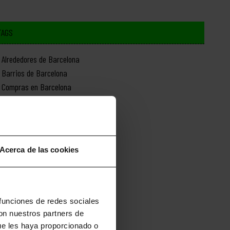
TAGS
Alrededores de Barcelona
Barrios de Barcelona
Compras en Barcelona
Cultura en Barcelona
Deporte en Barcelona
Excursiones desde Barcelona
Gastronomía en Barcelona
Acerca de las cookies
Historia de Barcelona
Monumentos de Barcelona
Naturaleza en Barcelona
Novedades de Barcelona
 funciones de redes sociales
con nuestros partners de
ue les haya proporcionado o