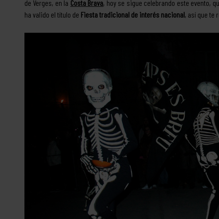
de Verges, en la
Costa Brava
, hoy se sigue celebrando este evento, q
ha valido el título de
Fiesta tradicional de interés nacional
, así que te